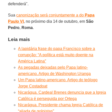
defenderá".
Sua
canonização será conjuntamente a do
Papa
Paulo VI
, no próximo dia 14 de outubro, em
São
Pedro
,
Roma
.
Leia mais
A lapidária frase do papa Francisco sobre a
corrupção: “A política está muito doente na
América Latina”
As pegadas deixadas pelo Papa latino-
americano. Artigo de Washington Uranga
Um Papa latino-americano. Artigo do teólogo
Jorge Costadoat
Nicarágua. Cardeal Brenes denuncia que a Igreja
Católica é perseguida por Ortega
Nicarágua. Presidente chama Igreja Católica de
“aliada de golpistas”