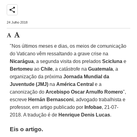
share
24 Julho 2018
"Nos últimos meses e dias, os meios de comunicação
do Vaticano vêm ressaltando a grave crise na
Nicarágua
, a segunda visita dos prelados
Scicluna
e
Bertomeu
ao
Chile
, a catástrofe na
Guatemala
, a
organização da próxima
Jornada Mundial da
Juventude (JMJ)
na
América Central
e a
canonização do
Arcebispo Oscar Arnulfo Romero
",
escreve
Hernán Bernasconi
, advogado trabalhista e
professor, em artigo publicado por
Infobae
, 21-07-
2018. A tradução é de
Henrique Denis Lucas
.
Eis o artigo.