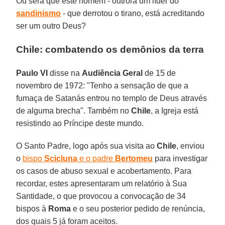
Ou será que este homem - outrora um líder do
sandinismo
- que derrotou o tirano, está acreditando
ser um outro Deus?
Chile: combatendo os demônios da terra
Paulo VI
disse na
Audiência Geral
de 15 de
novembro de 1972: "Tenho a sensação de que a
fumaça de Satanás entrou no templo de Deus através
de alguma brecha". Também no
Chile
, a Igreja está
resistindo ao Príncipe deste mundo.
O Santo Padre, logo após sua visita ao
Chile
, enviou
o
bispo
Scicluna
e o padre
Bertomeu
para investigar
os casos de abuso sexual e acobertamento. Para
recordar, estes apresentaram um relatório à Sua
Santidade, o que provocou a convocação de 34
bispos à
Roma
e o seu posterior pedido de renúncia,
dos quais 5 já foram aceitos.