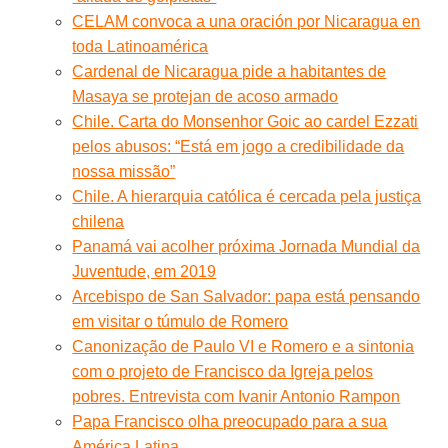
CELAM convoca a una oración por Nicaragua en
toda Latinoamérica
Cardenal de Nicaragua pide a habitantes de
Masaya se protejan de acoso armado
Chile. Carta do Monsenhor Goic ao cardel Ezzati
pelos abusos: “Está em jogo a credibilidade da
nossa missão”
Chile. A hierarquia católica é cercada pela justiça
chilena
Panamá vai acolher próxima Jornada Mundial da
Juventude, em 2019
Arcebispo de San Salvador: papa está pensando
em visitar o túmulo de Romero
Canonização de Paulo VI e Romero e a sintonia
com o projeto de Francisco da Igreja pelos
pobres. Entrevista com Ivanir Antonio Rampon
Papa Francisco olha preocupado para a sua
América Latina