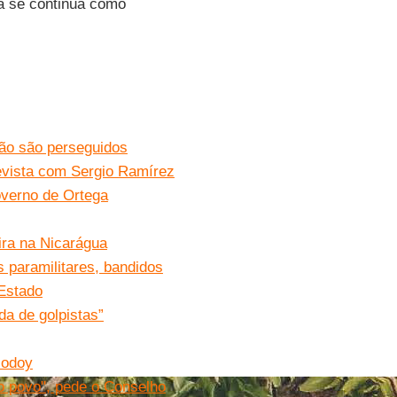
a se continua como
não são perseguidos
revista com Sergio Ramírez
overno de Ortega
eira na Nicarágua
 paramilitares, bandidos
 Estado
da de golpistas”
Godoy
ao povo", pede o Conselho