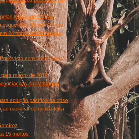
pelas forças de Ortega
 esquerdista Daniel Ortega
 em 24 horas na Nicarágua
 Entrevista com José Alberto
s para março de 2019
 negociações em Manágua
ara solução pacífica da crise
ção nacional de quinta-feira
 Ramírez
xa 15 mortos