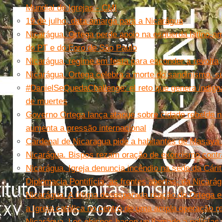
Mundial de Igrejas - CMI
19 de julho, data amarga para a Nicarágua
Nicarágua. Ortega perde apoio na esquerda latino-a
do PT e do Foro de São Paulo
Nicarágua, regime em festa para esconder a revolta
Nicarágua. Ortega celebra a morte do sandinismo, su
#DanielSeQuedaChallenge: el reto que genera indign
de muertes
Governo Ortega lança ataque sobre cidade rebelde 
aumenta a pressão internacional
Cardenal de Nicaragua pide a habitantes de Masaya
Nicarágua. Bispos rezam oração de exorcismo contr
Nicarágua. Igreja denuncia incêndio na sede da Cári
Diplomacia Pontifícia, as frentes abertas: da Nicará
Nicarágua. A última desesperada reação de Ortega e 
a Igreja católica no centro de uma ampla operação r
Nicarágua. Los obispos hacen un llamado a polícías 