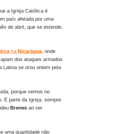
e a Igreja Católica é
um país afetada por uma
ês de abril, que se estende,
ólica
na
Nicarágua
, onde
scapam dos ataques armados
a Latina se orou ontem pela
eguida, porque vemos no
 É parte da Igreja, sempre
ondeu
Brenes
ao ser
e uma quantidade não