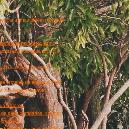
mericana, mas obtém respaldo
bstituído pelo orteguismo
ación en Nicaragua ante ola
na Nicarágua, enquanto
 se protejan de acoso armado
a os ataques no país
tas
gua à Coreia
de seus partidários: colocar
epressiva
y funcionarios públicos: "No