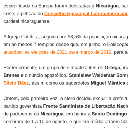
especificada na Europa foram dedicadas à
Nicarágua
, pa
crise, a petição do
Conselho Episcopal Latinoamerican
cardeal nicaraguense.
A Igreja Católica, seguida por 58,5% da população nicara
em ao menos 7 templos desde que, em junho, o Episcopa
antecipar as eleições de 2021 para março de 2019
, para 
Posteriormente, um grupo de simpatizantes de
Ortega
, i
Brenes
e o núncio apostólico,
Stanislaw Waldemar Som
Silvio Báez
, assim como os sacerdotes
Miguel Mántica
Ontem, pela primeira vez, o clero decidiu excluir a prefe
partido governista
Frente Sandinista de Libertação Naci
de padroeiros da
Nicarágua
, em honra a
Santo Domingo
celebram de 1 a 10 de agosto, e que em média atraem 50