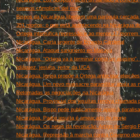
seamos cómplices del mal"
Bispos da Nicarágua libertam uma paróquia cercada 
351 mortos: o que está acontecendo na Nicarágua do
Ortega intensifica repressão e ao menos 17 morrem
Nicarágua. Carta urgente de Ernesto Cardenal
Nicarágua. Ataque sangriento en Masaya
Nicarágua. “Ortega va a terminar como un asesino”.
Idiáquez, jesuíta, reitor da UCA
Nicarágua. Igreja propõe a Ortega antecipar eleiçõe
Nicarágua. Um novo massacre paramilitar abala as
Retomadas as negociações na Nicarágua
Nicarágua. Provincial dos jesuítas renova chamada p
Nicarágua. Bispo pede publicamente apoio à paralisa
Nicarágua. Padre jesuíta é ameaçado de morte
Nicarágua. Os netos da revolução. Artigo de Sergio
Nicarágua. Repressão à marcha contra Governo dei