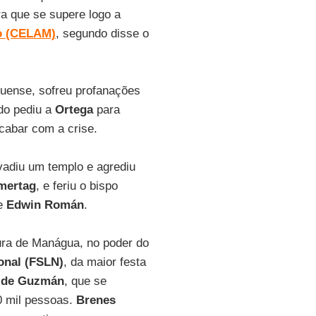
ra que se supere logo a
o (CELAM)
, segundo disse o
guense, sofreu profanações
do pediu a
Ortega
para
acabar com a crise.
nvadiu um templo e agrediu
mertag
, e feriu o bispo
e
Edwin Román
.
itura de Manágua, no poder do
onal (FSLN)
, da maior festa
 de Guzmán
, que se
0 mil pessoas.
Brenes