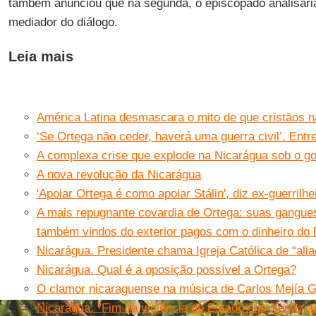
também anunciou que na segunda, o episcopado analisari
mediador do diálogo.
Leia mais
América Latina desmascara o mito de que cristãos 
‘Se Ortega não ceder, haverá uma guerra civil’. Ent
A complexa crise que explode na Nicarágua sob o g
A nova revolução da Nicarágua
'Apoiar Ortega é como apoiar Stálin', diz ex-guerrilh
A mais repugnante covardia de Ortega: suas gangues
também vindos do exterior pagos com o dinheiro do
Nicarágua. Presidente chama Igreja Católica de “alia
Nicarágua. Qual é a oposição possível a Ortega?
O clamor nicaraguense na música de Carlos Mejía 
Nicarágua: "Fim da violência do Estado e proteção 