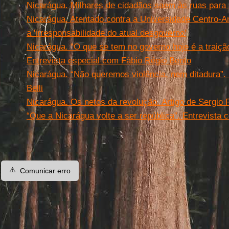
Nicarágua. Milhares de cidadãos saem às ruas para 
Nicarágua. Atentado contra a Universidade Centro-
a 'irresponsabilidade do atual desgoverno'
Nicarágua. “O que se tem no governo hoje é a traição
Entrevista especial com Fábio Régio Bento
Nicarágua. “Não queremos violência, nem ditadura”.
Belli
Nicarágua. Os netos da revolução. Artigo de Sergio
“Que a Nicarágua volte a ser república”. Entrevista
⚠️
Comunicar erro