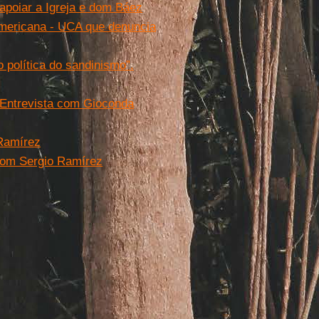
apoiar a Igreja e dom Báez
Americana - UCA que denuncia
 política do sandinismo”.
 Entrevista com Gioconda
 Ramírez
 com Sergio Ramírez