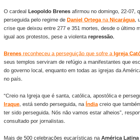
O cardeal
Leopoldo Brenes
afirmou no domingo, 22-07, qu
perseguida pelo regime de
Daniel Ortega
na
Nicarágua
, 
crise que deixou entre 277 e 351 mortes, desde o último m
igual aos protestos, pese a violenta
repressão.
Brenes
reconheceu a perseguição que sofre a
Igreja Cat
seus templos serviram de refúgio a manifestantes que e
do governo local, enquanto em todas as igrejas da Améric
no país.
“Creio na Igreja que é santa, católica, apostólica e pers
Iraque
, está sendo perseguida, na
Índia
creio que também.
ter sido perseguida. Nós não vamos estar alheios”, resp
consultado por jornalistas.
Mais de 500 celebrações eucarísticas na
América Latina