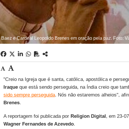
 Baez e Cardeal Leopoldo Brenes em oração pela paz. Foto: 
"Creio na Igreja que é santa, católica, apostólica e pers
Iraque
que está sendo perseguida, na Índia creio que ta
sido sempre perseguida
. Nós não estaremos alheios", afi
Brenes
.
A reportagem foi publicada por
Religion Digital
, em 23-07
Wagner Fernandes de Azevedo
.