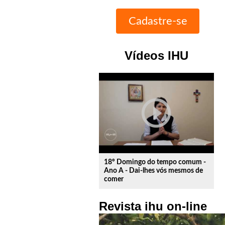
Vídeos IHU
play_circle_outline
18º Domingo do tempo comum -
Ano A - Dai-lhes vós mesmos de
comer
Revista ihu on-line