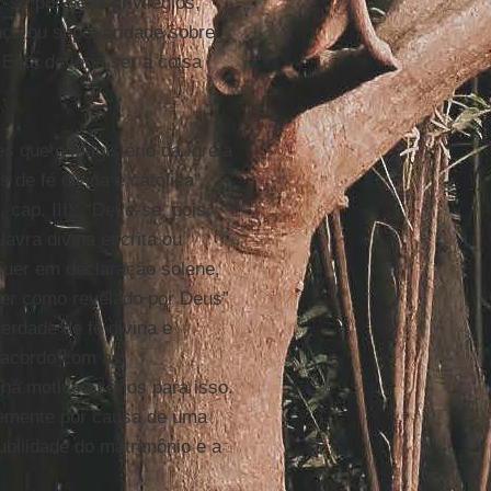
-se por seus privilégios,
nça ou superioridade sobre
 Esta deveria ser a coisa
s que o Magistério da Igreja
de fé divina e católica”
, cap. III): “Deve-se, pois,
lavra divina escrita ou
 quer em declaração solene,
crer como revelado por Deus”
erdade de fé divina e
e acordo com as
há motivos sérios para isso.
ntemente por causa de uma
lubilidade do matrimônio e a