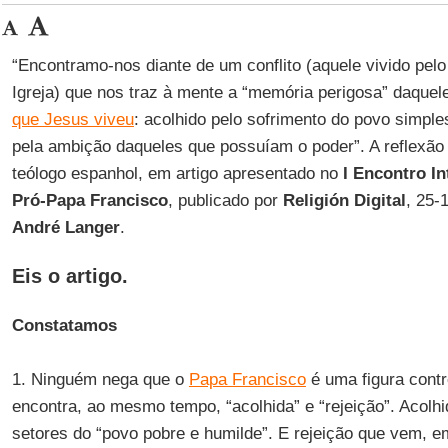
“Encontramo-nos diante de um conflito (aquele vivido pel
Igreja) que nos traz à mente a “memória perigosa” daquel
que Jesus viveu
: acolhido pelo sofrimento do povo simpl
pela ambição daqueles que possuíam o poder”. A reflexão
teólogo espanhol, em artigo apresentado no
I Encontro In
Pró-Papa Francisco
, publicado por
Religión Digital
, 25-
André Langer
.
Eis o artigo.
Constatamos
1. Ninguém nega que o
Papa Francisco
é uma figura contr
encontra, ao mesmo tempo, “acolhida” e “rejeição”. Acol
setores do “povo pobre e humilde”. E rejeição que vem, 