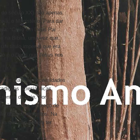
a do século XX) não apenas
eja, o Magistério. Para dar
eia
: “Creio em Deus Pai
e na Bíblia, uma vez que,
, um título imperial que era
ão é o Deus que Jesus nos
ponder mais às necessidades
tradições eclesiásticas,
rentes de hoje. Por
o eclesiástico ao preço de
ção dos sacramentos. Na
uias que não podem ter