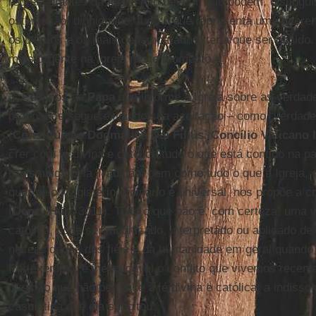
representantes da Igreja não devem, não podem, distinguir
ostentação, dignidades; tudo o que representa uma difere
os últimos e os mais desamparados, teria que ser banido.
mais urgente na Igreja neste momento.
3. Pedimos ao
Papa
que informe a Igreja sobre as verdade
propôs – e segue exigindo sua aceitação – como “verdades 
(
Constituição Dogmática Dei Filius
,
Concílio Vaticano
I
crer com fé divina e católica tudo o que está contido na pa
transmitida pela Tradição, bem como tudo o que a Igreja,
quer pelo Magistério ordinário e universal, nos propõe a 
(
Denz.-Hün
, 3011). Tudo o que não é, com certeza, uma v
católica, pode ser modificado, interpretado ou aplicado d
necessidades dos fiéis e da humanidade em geral quando 
Por exemplo, é inexplicável o conflito que vivemos rece
questão que não pertence à fé divina e católica: a indisso
casuística que ela suscitou.