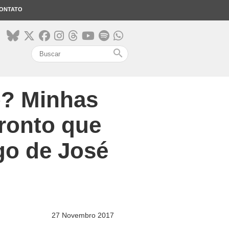
ONTATO
search
o? Minhas
fronto que
go de José
27 Novembro 2017