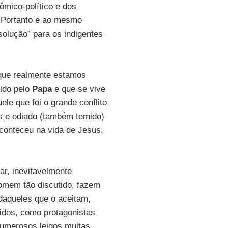
ômico-político e dos
 Portanto e ao mesmo
olução” para os indigentes
que realmente estamos
vido pelo
Papa
e que se vive
le que foi o grande conflito
es e odiado (também temido)
conteceu na vida de Jesus.
ar, inevitavelmente
omem tão discutido, fazem
 daqueles que o aceitam,
uídos, como protagonistas
 numerosos leigos muitas