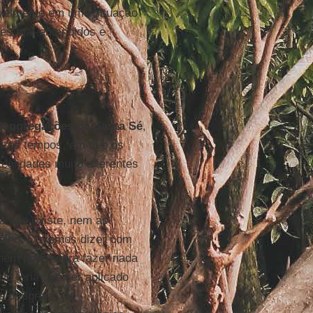
tavelmente em uma situação
tes mal-entendidos e
ongregações da Santa Sé
,
utros tempos, em que os
ealidades muito diferentes
ja não existe, nem as
gelho. Devemos dizer com
 nem poder para fazer nada
io teria que ser aplicado
s da Igreja. Os