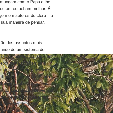
comungam com o Papa e lhe
gostam ou acham melhor. É
gem em setores do clero – a
 sua maneira de pensar,
tão dos assuntos mais
alando de um sistema de
á devidamente atualizado em
reocupante fato de que a
ossa subscrever (a estas
íticos
, bem como o
Pacto
lturais
(ambos assinados
ção da
Declaração Universal
ador de que a nossa Igreja
em questões de grande
e uma instituição religiosa