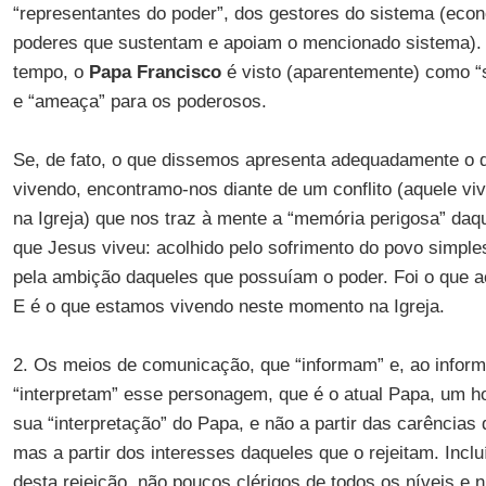
“representantes do poder”, dos gestores do sistema (econ
poderes que sustentam e apoiam o mencionado sistema).
tempo, o
Papa Francisco
é visto (aparentemente) como “s
e “ameaça” para os poderosos.
Se, de fato, o que dissemos apresenta adequadamente o 
vivendo, encontramo-nos diante de um conflito (aquele vi
na Igreja) que nos traz à mente a “memória perigosa” daque
que Jesus viveu: acolhido pelo sofrimento do povo simpl
pela ambição daqueles que possuíam o poder. Foi o que a
E é o que estamos vivendo neste momento na Igreja.
2. Os meios de comunicação, que “informam” e, ao inform
“interpretam” esse personagem, que é o atual Papa, um h
sua “interpretação” do Papa, e não a partir das carências
mas a partir dos interesses daqueles que o rejeitam. Incl
desta rejeição, não poucos clérigos de todos os níveis e