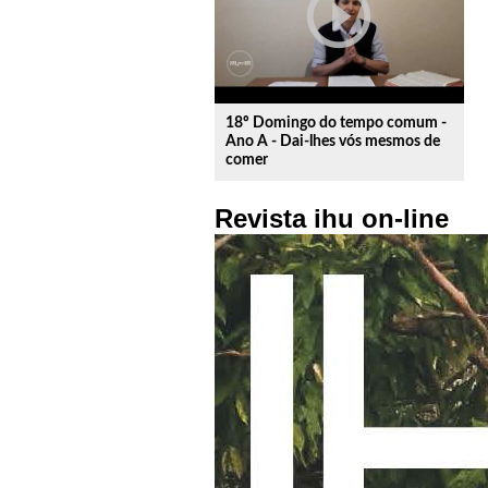
play_circle_outline
18º Domingo do tempo comum -
Ano A - Dai-lhes vós mesmos de
comer
Revista ihu on-line