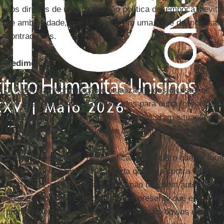
aos direitos de uma instituição política desemboca inevi
de ambiguidade, que se traduz em uma fonte de incessan
contradições.
Pedimos
1. A devida reformulação e atualização dos dicastérios e
C
que foram pensados e organizados para outra Igreja de o
problemas e as necessidades da Igreja eram situações e r
das situações e necessidades que a Igreja tem hoje.
2. Em primeiro lugar, deveria ficar muito claro que na Igre
pessoas deveriam ver nela, nada que seja contra o Evan
toda clareza e força que a Igreja não tem nem autoridade
que seja contra o Evangelho. E ter presente que este critér
primeiramente às coisas e assuntos mais óbvios e visívei