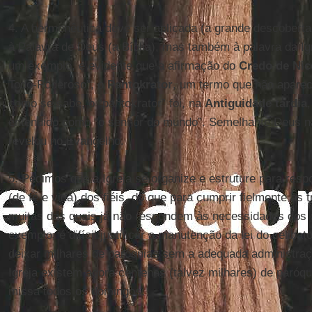
4. A hermenêutica deve ser aplicada (a grande descobert
à Palavra de Deus (a Bíblia), mas também à palavra da Igr
um exemplo, é evidente que a afirmação do
Credo de
Nic
Todo-Poderoso”, o
Pantokrator
, um termo que não aparec
como se sabe, o “pantokrator” foi, na
Antiguidade
tardia
entendido como “o senhor do mundo”. Semelhante Deus n
revelou no Evangelho.
5. Pedimos que a Igreja se organize e estruture para res
(de fé e vida) dos fiéis, do que para cumprir fielmente as 
muitas das quais já não respondem às necessidades dos c
exemplo, é difícil justificar a manutenção da lei do celibat
deixar milhares de paróquias sem a adequada administra
Igreja existem agora centenas (talvez milhares) de paróq
missa todos os domingos.