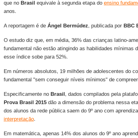
que no
Brasil
equivale à segunda etapa do
ensino fundam
anos.
A reportagem é de
Ángel Bermúdez
, publicada por
BBC B
O estudo diz que, em média, 36% das crianças latino-ame
fundamental não estão atingindo as habilidades mínimas 
esse índice sobe para 52%.
Em números absolutos, 19 milhões de adolescentes do co
fundamental "sem conseguir níveis mínimos" de compree
Especificamente no
Brasil
, dados compilados pela plata
Prova Brasil 2015
dão a dimensão do problema nessa eta
dos alunos da rede pública saem do 9º ano com aprendi
interpretação
.
Em matemática, apenas 14% dos alunos do 9º ano apren