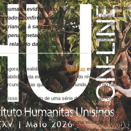
O desperdício de potencial
evidenciado pelo
humano evidenciado pelos
as crianças à sa
dados confirma que levar as
da batalha. Agor
crianças à sala de aula é
todas as criança
apenas metade da batalha
estejam aprende
– relatório da Unesco
de que precisam 
mínimo".
"Agora, a realidade é que as
crianças
estão dentro do sis
inabilidade da escola em dotá-los do nível de aprendizad
circunstâncias que demanda o mundo hoje e no futuro", a
E isso é resultado de uma série de problemas, como form
prepara os docentes para lidar com os desafios de sala d
infraestrutura, numerosas perdas de dias letivos por cont
questões - além, também, da própria situação socioeconô
"podem vir de lares de baixa renda e contar com menor apo