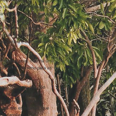
s dados confirma que levar
la de aula é apenas metade
a, temos de garantir que
s naquela sala de aula
ndo as habilidades básicas
em leitura e matemática, no
tema educativo, mas há uma
o razoável e mínimo para as
firma
Montoya
.
ação deficiente que não
e aula, problemas de
a de greves e outras
mica dos estudantes, que
io familiar".