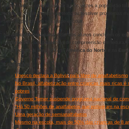
adolescentes - o equivalente a três vezes a população tot
entender minimamente um texto ou resolver problemas ma
seria esperado em sua idade escolar.
Na
África Subsaariana
, 88% dos alunos concluem os est
fundamental com problemas de compreensão em leitura. P
esse índice cai para 14% na
América do Norte
e na
Eur
Leia mais
Unesco declara a Bolivia país libre de analfabetismo
No Brasil, alfabetização entre crianças mais ricas é
pobres
Governo Temer suspende programa nacional de comb
“Há 50 milhões de analfabetos que estiveram na esco
Uma geração de semianalfabetos
Mesmo na escola, mais de 50% das crianças de 8 an