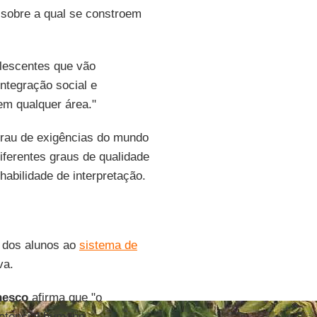
, sobre a qual se constroem
lescentes que vão
integração social e
 em qualquer área."
grau de exigências do mundo
iferentes graus de qualidade
 habilidade de interpretação.
o dos alunos ao
sistema de
va.
nesco
afirma que "o
potencial humano