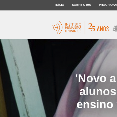
INÍCIO
SOBRE O IHU
PROGRAMA
'Novo a
alunos
ensino 