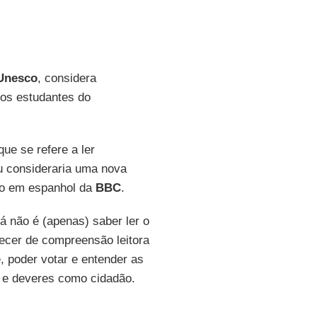
 Unesco
, considera
tos estudantes do
ue se refere a ler
eu consideraria uma nova
ço em espanhol da
BBC
.
á não é (apenas) saber ler o
recer de compreensão leitora
, poder votar e entender as
s e deveres como cidadão.