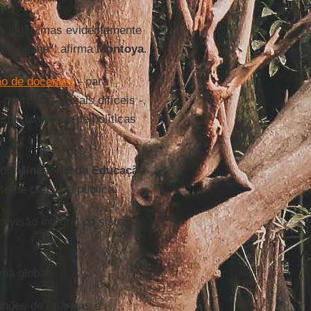
a lugar, mas evidentemente
o problema", afirma
Montoya
.
o de docentes
- para
contextos sociais difíceis -,
 ter uma rede de políticas
 do
Ministério da Educação
se de consulta pública.
 visão integral do sistema
ma global.
lhões de crianças e