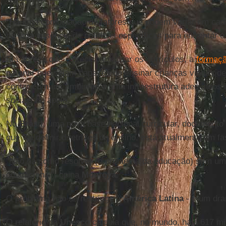
"Há uma combinação de fatores que podem variar em cad
há uma ausência de políticas específicas para enfrentar 
Ela agrega que é preciso analisar os currículos, a
formaçã
garantir que sejam capazes de ensinar crianças vindas de 
contar com um ambiente e uma infraestrutura adequados e
sociais de apoio.
No
Brasil
, uma nova base nacional curricular, documento
que vai definir diretrizes de ensino, está atualmente em fa
"Não há como resolver (o problema da educação) sem uma
educacional", opina
Montoya
.
O problema não se restringe à
América Latina
- é um dra
O relatório da
Unesco
calcula que, no mundo, haja 617 mi