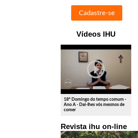
Vídeos IHU
play_circle_outline
18º Domingo do tempo comum -
Ano A - Dai-lhes vós mesmos de
comer
Revista ihu on-line