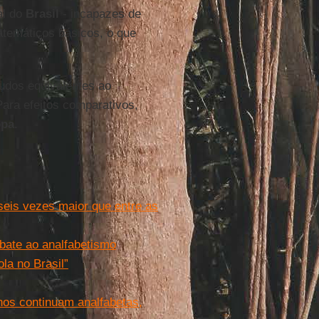
al do
Brasil
- incapazes de
temáticos básicos, o que
udos equivalentes ao
ara efeitos comparativos,
opa
.
 seis vezes maior que entre as
ate ao analfabetismo
la no Brasil”
os continuam analfabetas,