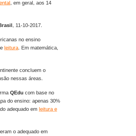
ental
, em geral, aos 14
rasil
, 11-10-2017.
ricanas no ensino
de
leitura
. Em matemática,
ntinente concluem o
nsão nessas áreas.
forma
QEdu
com base no
pa do ensino: apenas 30%
zado adequado em
leitura e
deram o adequado em