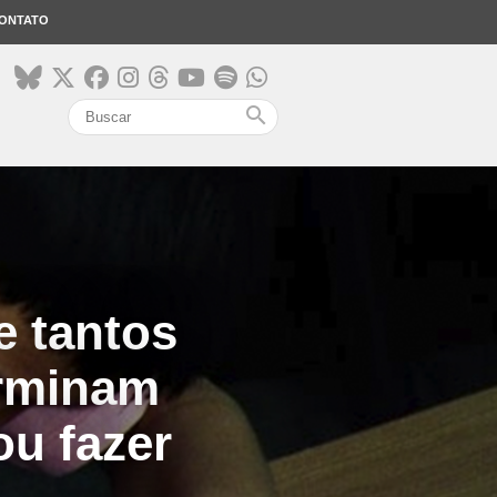
ONTATO
search
e tantos
erminam
ou fazer