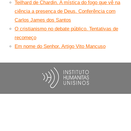
Teilhard de Chardin. A mística do fogo que vê na
ciência a presença de Deus. Conferência com
Carlos James dos Santos
O cristianismo no debate público. Tentativas de
recomeço
Em nome do Senhor. Artigo Vito Mancuso