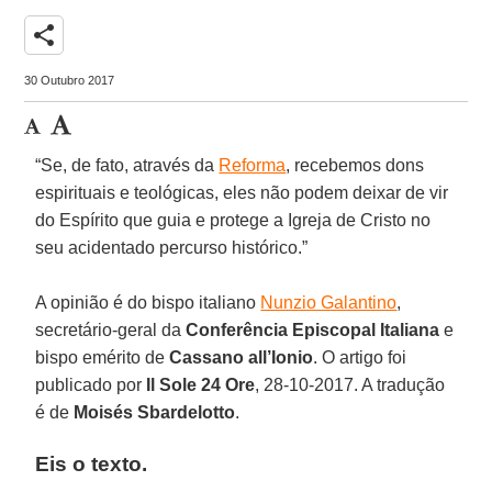
share
30 Outubro 2017
“Se, de fato, através da
Reforma
, recebemos dons
espirituais e teológicas, eles não podem deixar de vir
do Espírito que guia e protege a Igreja de Cristo no
seu acidentado percurso histórico.”
A opinião é do bispo italiano
Nunzio Galantino
,
secretário-geral da
Conferência Episcopal Italiana
e
bispo emérito de
Cassano all’Ionio
. O artigo foi
publicado por
Il Sole 24 Ore
, 28-10-2017. A tradução
é de
Moisés Sbardelotto
.
Eis o texto.