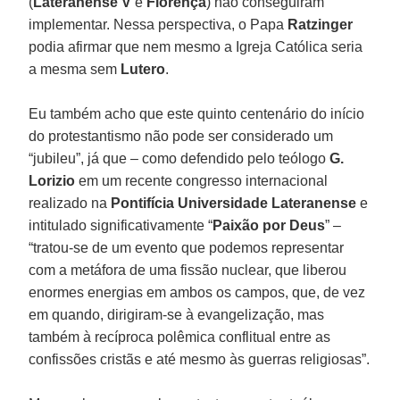
(
Lateranense V
e
Florença
) não conseguiram
implementar. Nessa perspectiva, o Papa
Ratzinger
podia afirmar que nem mesmo a Igreja Católica seria
a mesma sem
Lutero
.
Eu também acho que este quinto centenário do início
do protestantismo não pode ser considerado um
“jubileu”, já que – como defendido pelo teólogo
G.
Lorizio
em um recente congresso internacional
realizado na
Pontifícia Universidade Lateranense
e
intitulado significativamente “
Paixão por Deus
” –
“tratou-se de um evento que podemos representar
com a metáfora de uma fissão nuclear, que liberou
enormes energias em ambos os campos, que, de vez
em quando, dirigiram-se à evangelização, mas
também à recíproca polêmica conflitual entre as
confissões cristãs e até mesmo às guerras religiosas”.