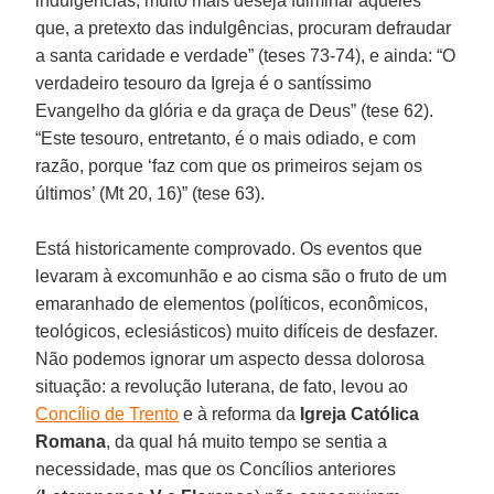
indulgências, muito mais deseja fulminar aqueles
que, a pretexto das indulgências, procuram defraudar
a santa caridade e verdade” (teses 73-74), e ainda: “O
verdadeiro tesouro da Igreja é o santíssimo
Evangelho da glória e da graça de Deus” (tese 62).
“Este tesouro, entretanto, é o mais odiado, e com
razão, porque ‘faz com que os primeiros sejam os
últimos’ (Mt 20, 16)” (tese 63).
Está historicamente comprovado. Os eventos que
levaram à excomunhão e ao cisma são o fruto de um
emaranhado de elementos (políticos, econômicos,
teológicos, eclesiásticos) muito difíceis de desfazer.
Não podemos ignorar um aspecto dessa dolorosa
situação: a revolução luterana, de fato, levou ao
Concílio de Trento
e à reforma da
Igreja Católica
Romana
, da qual há muito tempo se sentia a
necessidade, mas que os Concílios anteriores