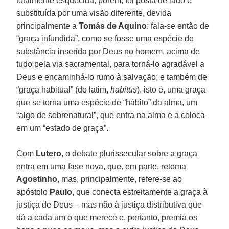
totalmente esquecida, porém, foi posta de lado e
substituída por uma visão diferente, devida
principalmente a
Tomás de Aquino
: fala-se então de
“graça infundida”, como se fosse uma espécie de
substância inserida por Deus no homem, acima de
tudo pela via sacramental, para torná-lo agradável a
Deus e encaminhá-lo rumo à salvação; e também de
“graça habitual” (do latim,
habitus
), isto é, uma graça
que se torna uma espécie de “hábito” da alma, um
“algo de sobrenatural”, que entra na alma e a coloca
em um “estado de graça”.
Com
Lutero
, o debate plurissecular sobre a graça
entra em uma fase nova, que, em parte, retoma
Agostinho
, mas, principalmente, refere-se ao
apóstolo
Paulo
, que conecta estreitamente a graça à
justiça de Deus – mas não à justiça distributiva que
dá a cada um o que merece e, portanto, premia os