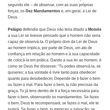
segundo ele – de observar, com as suas próprias
forças, os
Dez Mandamentos
e, em geral, a Lei de
Deus.
Pelágio
defendia que Deus não teria ditado a
Moisés
a sua Lei se tivesse pensado que o homem não seria
capaz de observá-la. O próprio dom da Lei de Deus
ao homem implica, por parte de Deus, um ato de
confiança em relação ao homem e à sua capacidade
de colocá-la em prática. Dando a sua lei ao homem, é
como se Deus lhe dissesse: “Tu podes observá-la, se
quiseres; a tua vontade é livre tanto para obedecer
quanto para desobedecer. Depende de ti fazer o bem
ou fazer o mal. Para fazer o bem, tu não precisas da
graça. Tu já tens dentro de ti a força necessária para
fazer o bem, observando os mandamentos. Se fazes
o bem, Deus te recompensará; se fazes o mal, ele te
punirá. Se fazes o bem, tu mereces a salvação; se