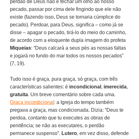
perdão de Deus não é fechar um olho ao nosso
pecado, passar por cima dele fingindo que ele não
existe (fazendo isso, Deus se tornaria cúmplice do
pecado). Perdoar, para Deus, significa – como já se
disse – apagar o pecado, tirá-lo do meio do caminho,
de acordo com a eloquente dupla imagem do profeta
Miqueias
: “Deus calcará a seus pés as nossas faltas
e jogará no fundo do mar todos os nossos pecados”
(7, 19).
Tudo isso é graça, pura graça, só graça, com três
características salientes: é
incondicional
,
imerecida
,
gratuita
. Um breve comentário sobre cada uma.
Graça incondicional
:
a Igreja do tempo também
pregava a graça, mas condicionada. Dizia: “Deus te
perdoa, contanto que tu executes as obras de
penitência; se não as executares, o perdão
permanece suspenso”.
Lutero
, em vez disso, defende