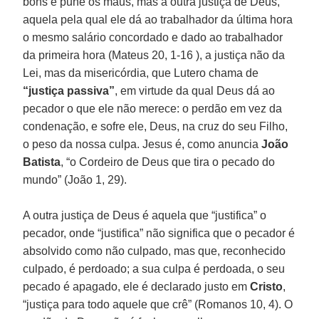
bons e pune os maus, mas a outra justiça de Deus,
aquela pela qual ele dá ao trabalhador da última hora
o mesmo salário concordado e dado ao trabalhador
da primeira hora (Mateus 20, 1-16 ), a justiça não da
Lei, mas da misericórdia, que Lutero chama de
“justiça passiva”
, em virtude da qual Deus dá ao
pecador o que ele não merece: o perdão em vez da
condenação, e sofre ele, Deus, na cruz do seu Filho,
o peso da nossa culpa. Jesus é, como anuncia
João
Batista
, “o Cordeiro de Deus que tira o pecado do
mundo” (João 1, 29).
A outra justiça de Deus é aquela que “justifica” o
pecador, onde “justifica” não significa que o pecador é
absolvido como não culpado, mas que, reconhecido
culpado, é perdoado; a sua culpa é perdoada, o seu
pecado é apagado, ele é declarado justo em
Cristo
,
“justiça para todo aquele que crê” (Romanos 10, 4). O