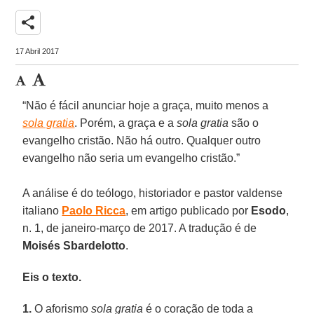
share
17 Abril 2017
“Não é fácil anunciar hoje a graça, muito menos a
sola gratia
. Porém, a graça e a
sola gratia
são o
evangelho cristão. Não há outro. Qualquer outro
evangelho não seria um evangelho cristão.”
A análise é do teólogo, historiador e pastor valdense
italiano
Paolo Ricca
, em artigo publicado por
Esodo
,
n. 1, de janeiro-março de 2017. A tradução é de
Moisés Sbardelotto
.
Eis o texto.
1.
O aforismo
sola gratia
é o coração de toda a