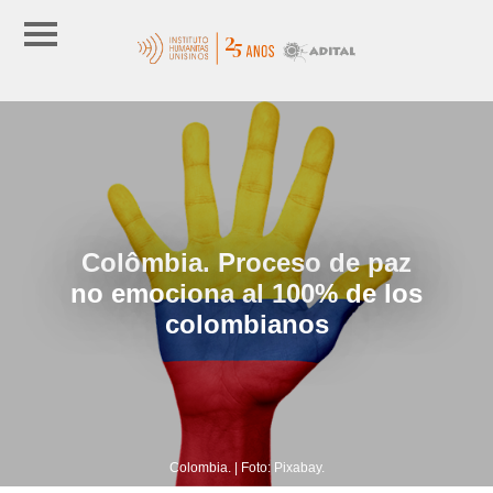
Colômbia. Proceso de paz
no emociona al 100% de los
colombianos
Colombia. | Foto: Pixabay.