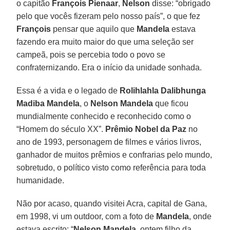
o capitão
François Pienaar
,
Nelson
disse: “obrigado
pelo que vocês fizeram pelo nosso país”, o que fez
François
pensar que aquilo que
Mandela
estava
fazendo era muito maior do que uma seleção ser
campeã, pois se percebia todo o povo se
confraternizando. Era o início da unidade sonhada.
Essa é a vida e o legado de
Rolihlahla Dalibhunga
Madiba Mandela
, o
Nelson Mandela
que ficou
mundialmente conhecido e reconhecido como o
“Homem do século XX”.
Prêmio Nobel da Paz
no
ano de 1993, personagem de filmes e vários livros,
ganhador de muitos prêmios e confrarias pelo mundo,
sobretudo, o político visto como referência para toda
humanidade.
Não por acaso, quando visitei Acra, capital de Gana,
em 1998, vi um outdoor, com a foto de
Mandela
, onde
estava escrito: “
Nelson Mandela
, ontem filho da