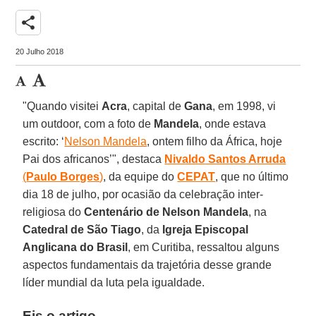
share
20 Julho 2018
"Quando visitei
Acra
, capital de
Gana
, em 1998, vi
um outdoor, com a foto de
Mandela
, onde estava
escrito: ‘
Nelson Mandela
, ontem filho da África, hoje
Pai dos africanos’", destaca
Nivaldo Santos Arruda
(
Paulo Borges
)
, da equipe do
CEPAT
, que no último
dia 18 de julho, por ocasião da celebração inter-
religiosa do
Centenário de Nelson Mandela
, na
Catedral de São Tiago
, da
Igreja Episcopal
Anglicana do Brasil
, em Curitiba, ressaltou alguns
aspectos fundamentais da trajetória desse grande
líder mundial da luta pela igualdade.
Eis o artigo.