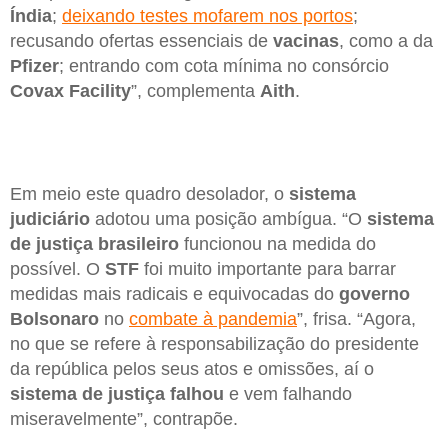
Índia
;
deixando testes mofarem nos portos
;
recusando ofertas essenciais de
vacinas
, como a da
Pfizer
; entrando com cota mínima no consórcio
Covax Facility
”, complementa
Aith
.
Em meio este quadro desolador, o
sistema
judiciário
adotou uma posição ambígua. “O
sistema
de justiça brasileiro
funcionou na medida do
possível. O
STF
foi muito importante para barrar
medidas mais radicais e equivocadas do
governo
Bolsonaro
no
combate à pandemia
”, frisa. “Agora,
no que se refere à responsabilização do presidente
da república pelos seus atos e omissões, aí o
sistema de justiça falhou
e vem falhando
miseravelmente”, contrapõe.