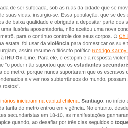
da de ser sufocada, sob as ruas da cidade que se movi
e suas vidas, insurgiu-se. Essa população, que se deslo
s de baixa qualidade e obrigada a depositar parte dos
 uma ilusória aposentadoria, não aceitou uma nova con
 metrô, para o contínuo controle dos seus corpos. O
Chi
a estatal foi usar da
violência
para domesticar os suje
urgiam, assim resume o filósofo político
Rodrigo Karmy 
l à
IHU On-Line
. Para ele, o estopim e a resposta violen
ue “o poder não suportou que os
estudantes secundari
aca do metrô, porque nunca suportaram que os escravos 
ndenados a viver nos subterrâneos do mundo, possam sa
 rostos”.
inários iniciaram na capital chilena
,
Santiago
, no início
a tarifa do metrô entrou em vigência. No entanto, desd
tes secundaristas em 18-10, as manifestações ganhara
ápice quando, ao desafiar por três dias seguidos o
toque