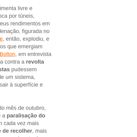
menta livre e
ca por túneis,
 seus rendimentos em
denação, figurada no
le
, então, explodiu, e
itos que emergiam
Bolton
, em entrevista
ta contra a
revolta
stas
pudessem
de um sistema,
ir à superfície e
 do mês de outubro,
e a
paralisação do
m cada vez mais
 de recolher
, mais