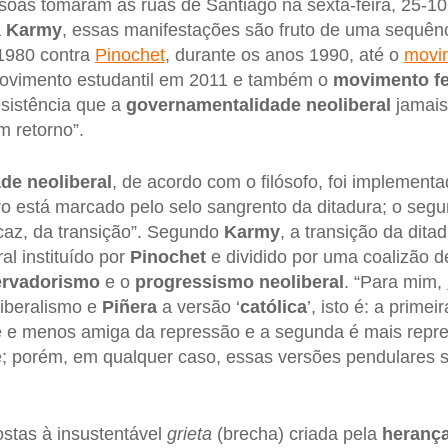
oas tomaram as ruas de Santiago na sexta-feira, 25-10
a
Karmy
, essas manifestações são fruto de uma sequên
1980 contra
Pinochet
, durante os anos 1990, até o
movim
ovimento estudantil em 2011 e também o
movimento fe
sistência que a
governamentalidade neoliberal
jamais 
m retorno”.
de neoliberal
, de acordo com o filósofo, foi implement
o está marcado pelo selo sangrento da ditadura; o seg
icaz, da transição”. Segundo
Karmy
, a transição da dita
al instituído por
Pinochet
e dividido por uma coalizão d
rvadorismo
e o
progressismo neoliberal
. “Para mim,
liberalismo e
Piñera
a versão ‘
católica
’, isto é: a primei
e e menos amiga da repressão e a segunda é mais repr
; porém, em qualquer caso, essas versões pendulares s
ostas à insustentável
grieta
(brecha) criada pela
herança