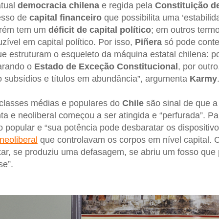
atual
democracia chilena
e regida pela
Constituição d
esso de
capital financeiro
que possibilita uma ‘estabilid
orém tem um
déficit de capital político
; em outros termo
zível em capital político. Por isso,
Piñera
só pode conte
e estruturam o esqueleto da máquina estatal chilena: 
larando o
Estado de Exceção Constitucional
, por outr
 subsídios e títulos em abundância”, argumenta
Karmy
 classes médias e populares do
Chile
são sinal de que 
a e neoliberal começou a ser atingida e “perfurada”. Par
o popular e “sua potência pode desbaratar os dispositiv
neoliberal
que controlavam os corpos em nível capital. 
ar, se produziu uma defasagem, se abriu um fosso que 
se”.