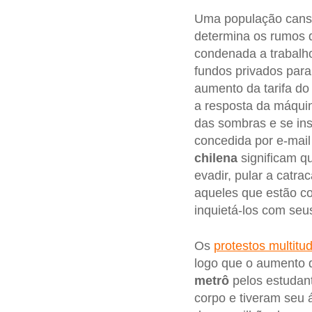
Uma população cansa
determina os rumos d
condenada a trabalho
fundos privados para
aumento da tarifa do
a resposta da máquin
das sombras e se ins
concedida por e-mai
chilena
significam q
evadir, pular a catr
aqueles que estão co
inquietá-los com seus
Os
protestos multitud
logo que o aumento d
metrô
pelos estudan
corpo e tiveram seu 