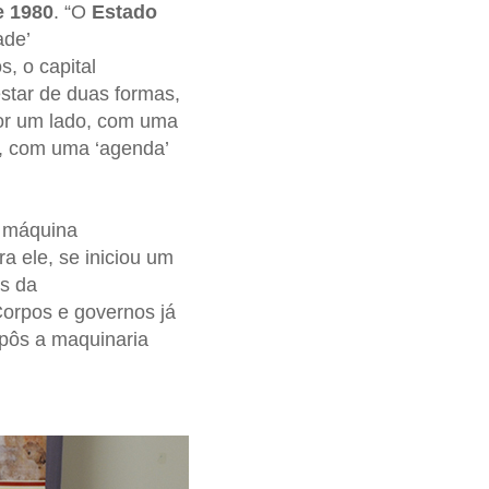
e 1980
. “O
Estado
ade’
s, o capital
star de duas formas,
por um lado, com uma
o, com uma ‘agenda’
.
a máquina
a ele, se iniciou um
os da
Corpos e governos já
pôs a maquinaria