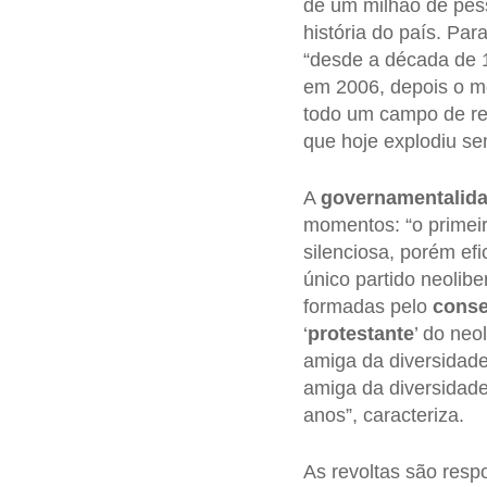
de um milhão de pess
história do país. Par
“desde a década de 
em 2006, depois o m
todo um campo de re
que hoje explodiu se
A
governamentalida
momentos: “o primeir
silenciosa, porém ef
único partido neoliber
formadas pelo
conse
‘
protestante
’ do neo
amiga da diversidad
amiga da diversidade
anos”, caracteriza.
As revoltas são resp