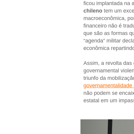
ficou implantada na 
chileno
tem um exc
macroeconômica, p
financeiro não é tradu
que são as formas qu
“agenda” militar dec
econômica repartindo
Assim, a revolta das
governamental violent
triunfo da mobilizaçã
governamentalidade 
não podem se encaix
estatal em um impas