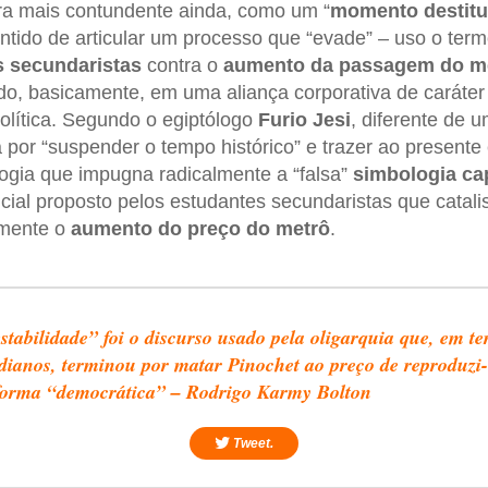
ira mais contundente ainda, como um “
momento destitu
ntido de articular um processo que “evade” – uso o term
s secundaristas
contra o
aumento da passagem do m
o, basicamente, em uma aliança corporativa de caráter c
política. Segundo o egiptólogo
Furio Jesi
, diferente de 
a por “suspender o tempo histórico” e trazer ao presente
gia que impugna radicalmente a “falsa”
simbologia cap
icial proposto pelos estudantes secundaristas que catal
amente o
aumento do preço do metrô
.
stabilidade” foi o discurso usado pela oligarquia que, em t
dianos, terminou por matar Pinochet ao preço de reproduzi-
orma “democrática” – Rodrigo Karmy Bolton
Tweet.