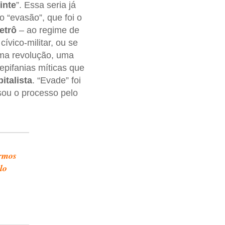
inte
”. Essa seria já
o “evasão”, que foi o
etrô
– ao regime de
ívico-militar, ou se
uma revolução, uma
 epifanias míticas que
italista
. “Evade” foi
isou o processo pelo
ermos
lo