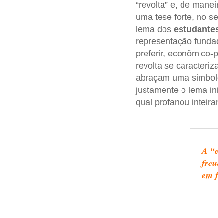
“revolta” e, de mane
uma tese forte, no se
lema dos
estudante
representação fundad
preferir, econômico-
revolta se caracteriz
abraçam uma simbolo
justamente o lema in
qual profanou inteir
A “e
freu
em f