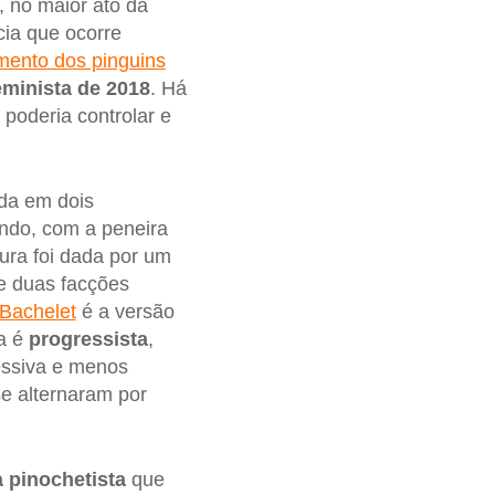
, no maior ato da
cia que ocorre
ento dos pinguins
minista de 2018
. Há
poderia controlar e
ada em dois
undo, com a peneira
dura foi dada por um
e duas facções
Bachelet
é a versão
ra é
progressista
,
essiva e menos
e alternaram por
 pinochetista
que