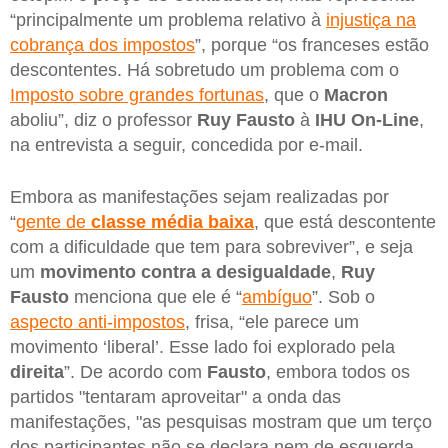
“principalmente um problema relativo à
injustiça na
cobrança dos impostos
”, porque “os franceses estão
descontentes. Há sobretudo um problema com o
Imposto sobre grandes fortunas
, que o
Macron
aboliu”, diz o professor
Ruy Fausto
à
IHU On-Line
,
na entrevista a seguir, concedida por e-mail.
Embora as manifestações sejam realizadas por
“
gente de
classe média baixa
, que está descontente
com a dificuldade que tem para sobreviver”, e seja
um
movimento contra a desigualdade
,
Ruy
Fausto
menciona que ele é “
ambíguo
”. Sob o
aspecto anti-impostos
, frisa, “ele parece um
movimento ‘liberal’. Esse lado foi explorado pela
direita
”. De acordo com
Fausto
, embora todos os
partidos "tentaram aproveitar" a onda das
manifestações, "as pesquisas mostram que um terço
dos participantes não se declara nem de esquerda,