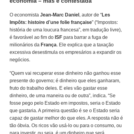
economia – mas é contestada
O economista
Jean-Marc Daniel
, autor de “
Les
Impôts: histoire d’une folie française
” (“Impostos:
história de uma loucura francesa”, em tradução livre),
é favorável ao fim do
ISF
para barrar a fuga de
milionários da
França
. Ele explica que a taxação
excessiva desestimula os empresários a expandir os
negócios.
“Quem vai recuperar esse dinheiro não ganhou esse
presente do governo; é dinheiro que eles ganharam,
fruto do trabalho deles. E eles vão gastar esse
dinheiro, de uma maneira ou de outra”, indica. “Se
fosse pego pelo Estado em impostos, seria o Estado
que gastaria. A primeira questão é se o Estado seria
capaz de gastar melhor do que eles. A resposta não é
tão óbvia. Os ricos vão usá-lo ou para o consumo, ou
para investir, ou seja, é um dinheiro que será