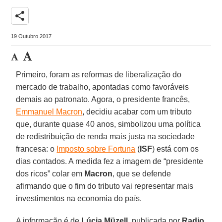
share
19 Outubro 2017
Primeiro, foram as reformas de liberalização do
mercado de trabalho, apontadas como favoráveis
demais ao patronato. Agora, o presidente francês,
Emmanuel Macron
, decidiu acabar com um tributo
que, durante quase 40 anos, simbolizou uma política
de redistribuição de renda mais justa na sociedade
francesa: o
Imposto sobre Fortuna
(
ISF
) está com os
dias contados. A medida fez a imagem de “presidente
dos ricos” colar em
Macron
, que se defende
afirmando que o fim do tributo vai representar mais
investimentos na economia do país.
A informação é de
Lúcia Müzell
, publicada por
Radio