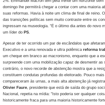
2%. Emmanuel Macron tem pela frente um horizonte sem 
domingo lhe permitirá chegar a contar com uma maioria a
suas reformas. Havia à noite um clima de final de reino. 
das transições políticas sem muito contraste entre os con
ingressam na museologia. "É o último dia antes do novo 
um líder do
PS
.
Apesar de ter ocorrido um par de escândalos que afetara
Executivo e a uma renovada e ultra polêmica
reforma tra
um cheque em branco ao macronismo, enquanto que a es
surpreende com uma mobilização capaz de desmentir as 
contrário, o novo recorde de abstenção mostra que a resi
constituem condutas profundas do eleitorado. Pouco mais
compareceram às urnas, a mais alta abstenção já registra
Olivier Faure
, presidente que está de saída do grupo soc
Nacional, repetia na mídia: "Isto poderia ser qualquer coi
historicamente fraca para uma maioria historicamente fort