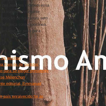
o das reações refletem essa
 trajetória triunfante,
posição de figurantes sem
am a França contemporânea.
versários de peso para
os jesuítas
a francês de partidos
o para se eleger presidente
-se Mélenchon
ente editorial, Emmanuel
 país enraivecido foi às