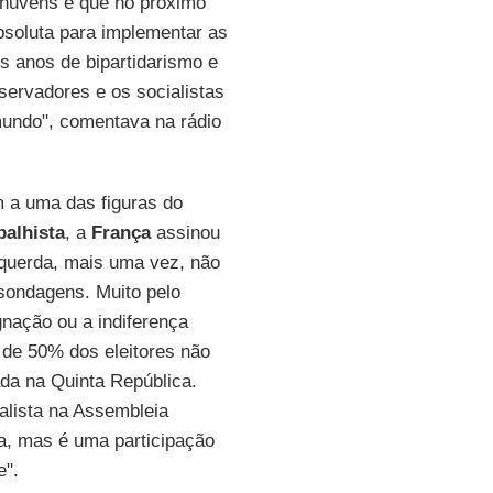
nuvens e que no próximo
bsoluta para implementar as
Os anos de bipartidarismo e
servadores e os socialistas
mundo", comentava na rádio
m a uma das figuras do
balhista
, a
França
assinou
querda, mais uma vez, não
sondagens. Muito pelo
gnação ou a indiferença
 de 50% dos eleitores não
da na Quinta República.
ialista na Assembleia
sa, mas é uma participação
e".