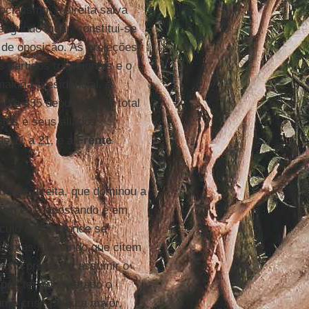
cialismo, a direita salva
egundo lugar, constitui-se
 de oposição. As projeções
partidos tradicionais e o
aioria presidencial. A
390 e 435 deputados do total
stas e seus aliados
de 11 a 21, e a
Frente
querda-direita, que dominou a
ron
está apostando e em
culo central, onde se
edentes no mundo que citem
 está prestes a assumir o
após ter conquistado o
ma crise política maior,