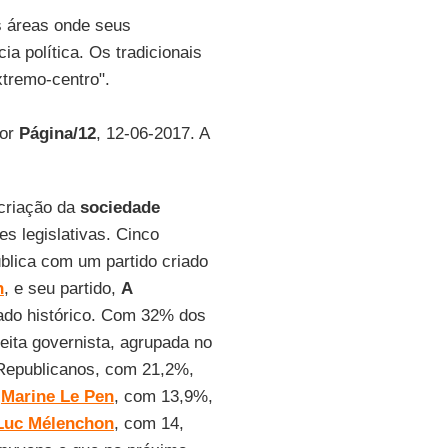
s áreas onde seus
 política. Os tradicionais
xtremo-centro".
por
Página/12
, 12-06-2017. A
 criação da
sociedade
es legislativas. Cinco
blica com um partido criado
n
, e seu partido,
A
ado histórico. Com 32% dos
reita governista, agrupada no
Republicanos, com 21,2%,
e
Marine Le Pen
, com 13,9%,
Luc Mélenchon
, com 14,