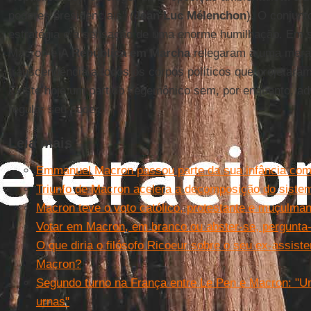
poderes presidenciais" (
Jean Luc Mélenchon
). O conjunt
estratégia e a sensação de uma enorme humilhação. Em sua
Macron e
A República em Marcha
relegaram a uma mera 
transcendência a todos os corpos políticos que projetar
Existe hoje um partido hegemônico sem, por enquanto, ad
regular seu poder.
Leia mais
Emmanuel Macron passou parte da sua infância com 
Triunfo de Macron acelera a decomposição do sistem
Macron teve o voto católico, protestante e muçulman
Votar em Macron, em branco ou abster-se, pergunta
O que diria o filósofo Ricoeur sobre o seu ex-assist
Macron?
Segundo turno na França entre Le Pen e Macron: "Um
urnas"