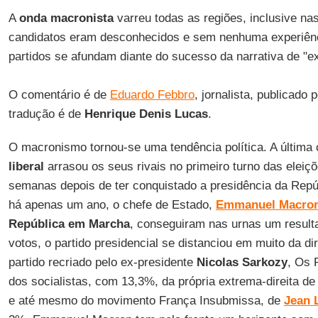
A
onda macronista
varreu todas as regiões, inclusive na
candidatos eram desconhecidos e sem nenhuma experiência
partidos se afundam diante do sucesso da narrativa de "e
O comentário é de
Eduardo Febbro
, jornalista, publicado 
tradução é de
Henrique Denis Lucas
.
O macronismo tornou-se uma tendência política. A última
liberal
arrasou os seus rivais no primeiro turno das eleiçõ
semanas depois de ter conquistado a presidência da Repú
há apenas um ano, o chefe de Estado,
Emmanuel Macro
República em Marcha
, conseguiram nas urnas um result
votos, o partido presidencial se distanciou em muito da di
partido recriado pelo ex-presidente
Nicolas Sarkozy
, Os 
dos socialistas, com 13,3%, da própria extrema-direita d
e até mesmo do movimento França Insubmissa, de
Jean 