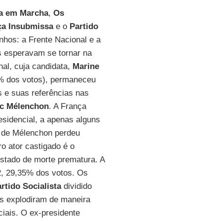
a em Marcha
,
Os
ça Insubmissa
e o
Partido
nhos: a Frente Nacional e a
s esperavam se tornar na
nal, cuja candidata,
Marine
66% dos votos), permaneceu
 e suas referências nas
c Mélenchon
. A França
esidencial, a apenas alguns
o de Mélenchon perdeu
ro ator castigado é o
estado de morte prematura. A
12, 29,35% dos votos. Os
rtido Socialista
dividido
des explodiram de maneira
iais. O ex-presidente