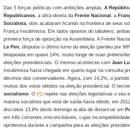
Das 5 forças políticas com ambições amplas,
A Repúblic
Republicanos
, a ultra-direita da
Frente Nacional
, a
Fran
Socialista
, dois acabaram ficando na fronteira de seus so
França Insubmissa. Em lados opostos do tabuleiro, amba
primeira força de oposição na Assembleia. A Frente Nacio
Le Pen
, disputou o último turno da eleição (perdeu por 
bloqueada em quase 14%, muito longe de suas pretensões
eleições presidenciais. O mesmo aconteceu com
Jean Lu
Insubmissa havia chegado em quarto lugar na consulta pr
décimos dos conservadores. Agora, com 14,2%, o partid
muitos dos votos obtidos na eleição presidencial. O tercei
socialismo
. O
PS
repete nas eleições legislativas o seu 
maioria socialista que está de saída havia obtido, em 20
discretos 13,9% deste domingo acaba de distanciar um
Pa
em três correntes irreconciliáveis, cujas incompatibilida
oprobriosa durante a campanha para as eleições presidenc