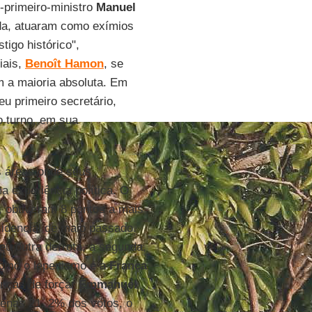
x-primeiro-ministro
Manuel
rda, atuaram como exímios
tigo histórico",
iais,
Benoît Hamon
, se
am a maioria absoluta. Em
eu primeiro secretário,
o turno, em sua
s áreas onde seus
 experiência política. O
 obtiveram 8 pontos a mais
sidencial de maio passado.
u outra derrota, a segunda,
 Como o lepenismo e a
França
anças de forçar
Emmanuel
enas 21, 2% dos votos, o