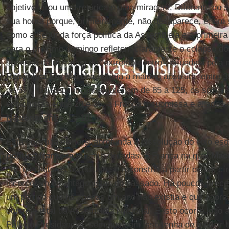
objetivo virou uma retórica e uma miragem. Diferente do so
sua honra porque, primeiramente, não desaparece, e, em s
como a segunda força política da Assembleia e a primeira
para o próximo domingo refletem claramente o colapso dos 
sucesso da narrativa de "extremo-centro", difundida pela m
República Em Marcha
obteria a maioria absoluta, entre 
de 577, Os Republicanos obteriam de 85 a 125, os sociali
ecologistas entre 20 e 35, a França Insubmissa e aliados 
Nacional
entre 3 e 10.
Esta consulta eleitoral aprofunda a dissolução do eixo es
política francesa
durante décadas. A França na qual
Mac
que os eleitores acreditam se reconstrói a partir de um cír
incorporam os antagonistas do passado. Há poucos prec
um partido que há apenas um ano não existia e que agora
controle total da Assembleia Nacional. E isto ocorre logo 
Palácio Presidencial, sem que com isso tenha de mediar u