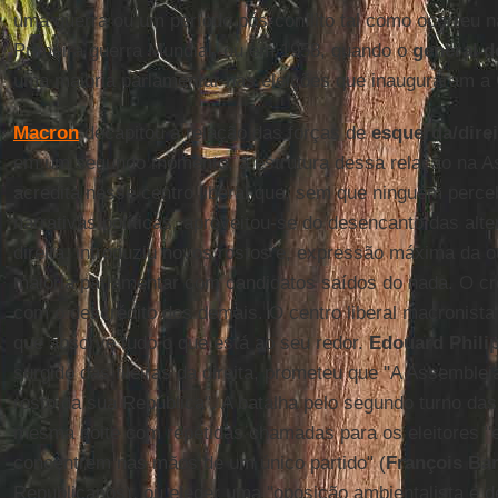
uma guerra ou um período pós-conflito tal como ocorreu 
Primeira guerra Mundial, ou em 1958, quando o
general d
uma maioria parlamentar nas eleições que inauguraram a 
Macron
decapitou a relação das forças de
esquerda/direi
em um segundo momento, a estrutura dessa relação na A
acredita nesse centro liberal que, sem que ninguém perc
narrativas políticas, aproveitou-se do desencanto das alt
direita, introduziu novos rostos e, expressão máxima da 
maioria parlamentar com candidatos saídos do nada. O c
com o descrédito dos demais. O centro liberal macronis
que absorve tudo o que está ao seu redor.
Edouard Phili
surgido das fileiras da direita, prometeu que "A Assemble
rosto da sua República". A batalha pelo segundo turno da
mesma noite com repetidas chamadas para os eleitores "
concentrem nas mãos de um único partido" (
François Ba
Republicanos), ou eleger uma "oposição ambientalista e 