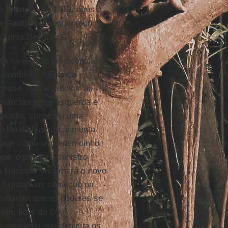
na
França
, em 1919, após a
e Gaulle
conseguiu reunir
Quinta República.
ta
na eleição presidencial e,
ssembleia. A
França
ebesse, soube renovar as
ernâncias entre esquerda e
ousadia, construiu uma
rédito de Macron aumenta
ta age como um redemoinho
ppe
, o primeiro-ministro
ia Nacional encarnará o novo
s legislativas começou na
evitarem que os poderes se
roin
, líder do Os
de esquerda que diminua os