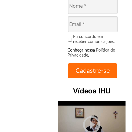
Eu concordo em
receber comunicações.
Conheça nossa
Política de
Privacidade
.
Vídeos IHU
play_circle_outline