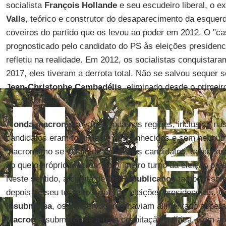
socialista
François Hollande
e seu escudeiro liberal, o e
Valls
, teórico e construtor do desaparecimento da esque
coveiros do partido que os levou ao poder em 2012. O "cas
prognosticado pelo candidato do PS às eleições presidenc
refletiu na realidade. Em 2012, os socialistas conquistar
2017, eles tiveram a derrota total. Não se salvou sequer s
Jean-Christophe Cambadélis
, eliminado desde o primeir
circunscrição.
A
onda macronista
varreu todas as regiões, inclusive na
candidatos eram totalmente desconhecidos e sem nenhuma
macronismo se vestiu de gala: seus candidatos, somados,
do que o próprio Macron, no primeiro turno da eleição pre
Neste sentido, a direita de
Os Republicanos
também sofre
depois de seu terceiro lugar nas eleições presidenciais.
Insubmissa
, os conservadores haviam alimentado esper
Macron
a submeter-se a uma coabitação política. Com ap