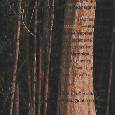
IHU On-Line — Pela análise dos dados, foi possível ide
Cerrado o desmatamento tem crescido significativame
Tiago Reis —
Claramente o padrão e a fronteira de des
Cerrado
do
Mato Grosso
e do
Matopiba
—
Maranhão
,
T
aqueles quatro estados que, inclusive, receberam um
pla
agropecuário
decretado em 2015, justamente para foment
infraestrutura e direcionar a expansão das empresas. Es
críticas, com um agravante para o
Matopiba
, porque no
C
áreas que eram altamente aptas para a agricultura, área
topografia plana, já foram ocupadas. Logo, o que resta d
no Mato Grosso são áreas de baixa aptidão agrícola ou co
para a mecanização.
IHU On-Line — Segundo o estudo, o Cerrado perdeu 23
quadrados de mata nesse período. Qual é o significad
a extensão do Cerrado?