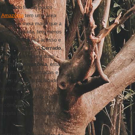
resultado foi um pouco
A
Amazônia
tem uma área
s vezes e meia maior que a
 é mais isolada, tem menos
 um local de difícil acesso e
as vivendo ali. O
Cerrado
,
apesar de ser quase duas
enor que a
Amazônia
, está
 habitado, tem estradas e
a, tem toda uma facilidade
isso, tem todo um
incidem na Amazônia e não
de combate ao
quista para a sociedade