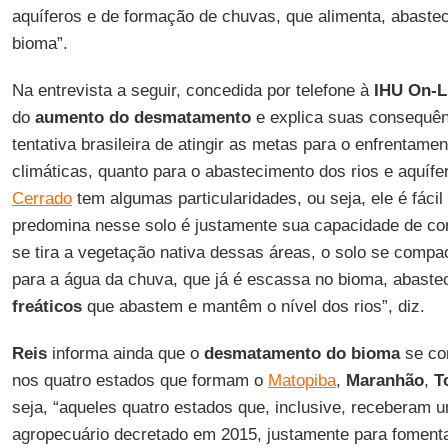
aquíferos e de formação de chuvas, que alimenta, abastec
bioma”.
Na entrevista a seguir, concedida por telefone à
IHU On-L
do
aumento do desmatamento
e explica suas consequênc
tentativa brasileira de atingir as metas para o enfrentam
climáticas, quanto para o abastecimento dos rios e aquífe
Cerrado
tem algumas particularidades, ou seja, ele é fáci
predomina nesse solo é justamente sua capacidade de c
se tira a vegetação nativa dessas áreas, o solo se compac
para a água da chuva, que já é escassa no bioma, abaste
freáticos
que abastem e mantêm o nível dos rios”, diz.
Reis
informa ainda que o
desmatamento do bioma
se co
nos quatro estados que formam o
Matopiba
,
Maranhão
,
T
seja, “aqueles quatro estados que, inclusive, receberam 
agropecuário decretado em 2015, justamente para foment