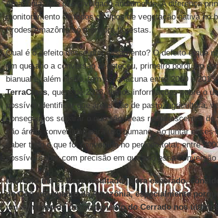
Amazônia, que já é divulgado anualmente. A diferença prin
monitoramento de todos os tipos de vegetação nativa no 
Prodes Amazônia só monitora florestas..
Qual é o defeito desse processamento? O defeito é que 
em que ano a conversão aconteceu, primeiro porque o d
bianual e, além disso, tem essa lacuna entre 2010 e 201
TerraClass
, que é de 2013, temos informações sobre o us
possível identificar que áreas são de pasto, agricultura, v
conseguimos separar o que são áreas remanescentes de v
são áreas convertidas para uso humano. Ao juntar esses
saber tudo o que foi convertido no período total, entre 20
possível saber com precisão em que ano essa conversão 
IHU On-Line — Esse resultado já era esperado, conside
do Cerrado quanto da Amazônia, especialmente porqu
um aumento do desmatamento do Cerrado nos último