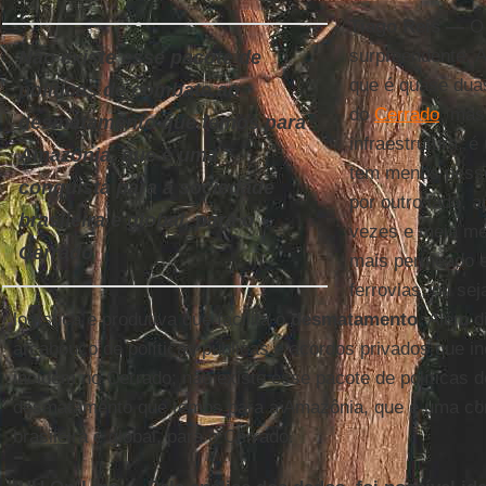
Tiago Reis —
O 
surpreendente. 
Não existe esse pacote de
que é quase dua
políticas de combate ao
do
Cerrado
, mas
desmatamento que temos para
infraestrutura, é
Amazônia, que é uma
tem menos pesso
conquista para a sociedade
por outro lado, 
brasileira e global, para o
vezes e meia m
Cerrado
mais permeado e
ferrovias, ou sej
logística e produtiva que facilita o
desmatamento
. Além d
arcabouço de políticas públicas e acordos privados que 
incidem no Cerrado; não existe esse pacote de políticas 
desmatamento que temos para a Amazônia, que é uma con
brasileira e global, para o Cerrado.