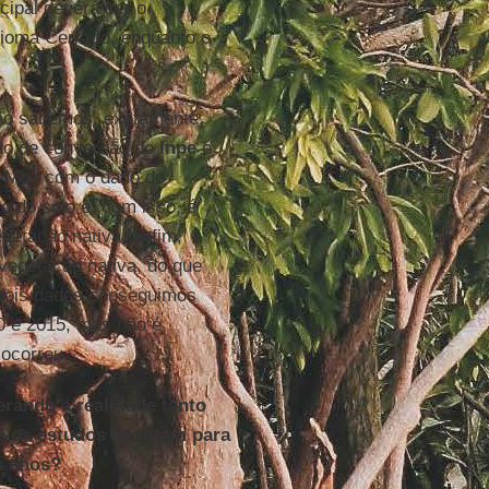
cipal deverá ser o
bioma Cerrado, enquanto o
não sabemos, exatamente,
ado de conversão do
Inpe
é
3. Mas com o dado do
o do solo e, com isso, é
egetação nativa, enfim,
egetação nativa, do que
 dois dados conseguimos
00 e 2015, mas não é
ocorreu.
rando a realidade tanto
e os estudos apontam para
s anos?