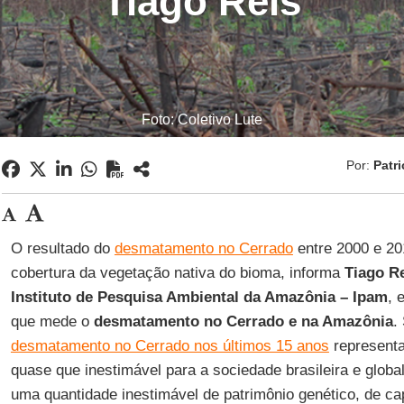
Tiago Reis
Foto: Coletivo Lute
Por:
Patri
O resultado do
desmatamento no Cerrado
entre 2000 e 2
cobertura da vegetação nativa do bioma, informa
Tiago R
Instituto de Pesquisa Ambiental da Amazônia – Ipam
, 
que mede o
desmatamento no Cerrado e na Amazônia
.
desmatamento no Cerrado nos últimos 15 anos
representa
quase que inestimável para a sociedade brasileira e glob
uma quantidade inestimável de patrimônio genético, de c