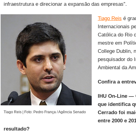
infraestrutura e direcionar a expansão das empresas”.
Tiago Reis
é gra
Internacionais p
Católica do Rio
mestre em Políti
College Dublin, 
pesquisador do I
Ambiental da Am
Confira a entrev
IHU On-Line — 
que identifica
Cerrado foi ma
Tiago Reis | Foto: Pedro França / Agência Senado
entre 2000 e 2
resultado?