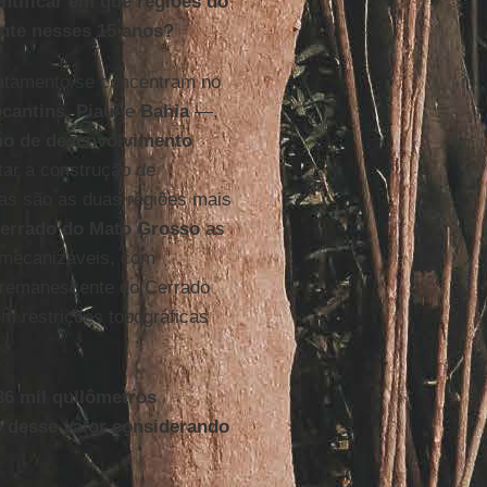
ntificar em que regiões do
nte nesses 15 anos?
matamento se concentram no
ocantins
,
Piauí
e
Bahia
—,
no de desenvolvimento
ar a construção de
sas são as duas regiões mais
errado do Mato Grosso
as
s mecanizáveis, com
e remanescente do Cerrado
m restrições topográficas
6 mil quilômetros
o desse valor considerando