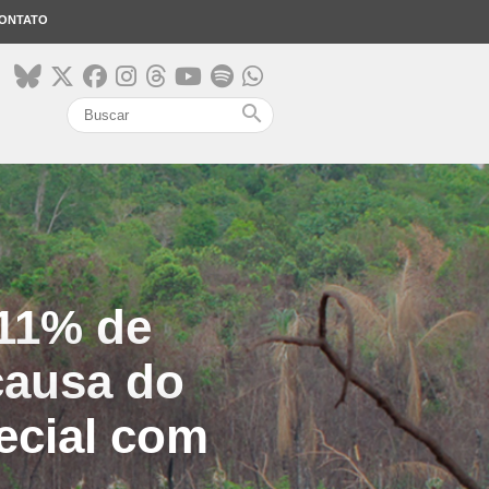
ONTATO
search
 11% de
causa do
ecial com