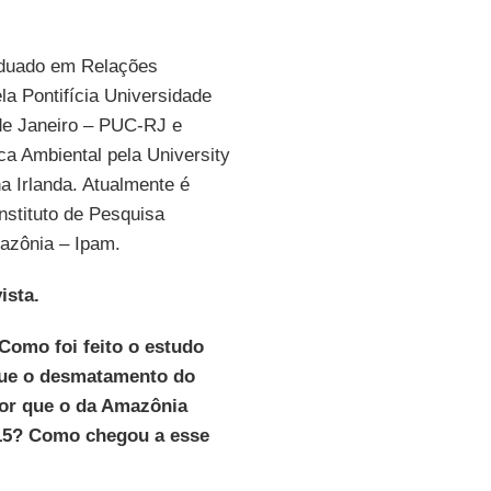
duado em Relações
ela Pontifícia Universidade
 de Janeiro – PUC-RJ e
ca Ambiental pela University
na Irlanda. Atualmente é
nstituto de Pesquisa
azônia – Ipam.
ista.
Como foi feito o estudo
 que o desmatamento do
ior que o da Amazônia
015? Como chegou a esse