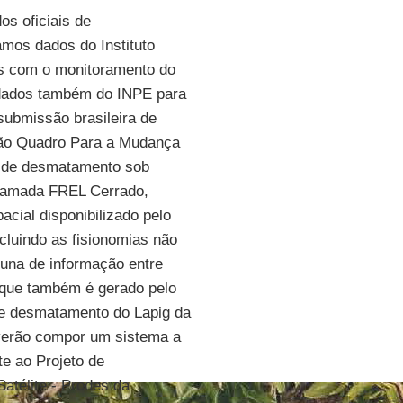
os oficiais de
amos dados do Instituto
os com o monitoramento do
 dados também do INPE para
ubmissão brasileira de
nção Quadro Para a Mudança
o de desmatamento sob
chamada FREL Cerrado,
pacial disponibilizado pelo
cluindo as fisionomias não
cuna de informação entre
que também é gerado pelo
e desmatamento do Lapig da
verão compor um sistema a
e ao Projeto de
télite - Prodes da