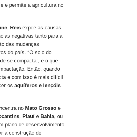
e e permite a agricultura no
ine
,
Reis
expõe as causas
ias negativas tanto para a
ento das mudanças
ros do país. “O solo do
l de se compactar, e o que
ompactação. Então, quando
ta e com isso é mais difícil
cer os
aquíferos e lençóis
ncentra no
Mato Grosso
e
ocantins
,
Piauí
e
Bahia
, ou
um plano de desenvolvimento
ar a construção de