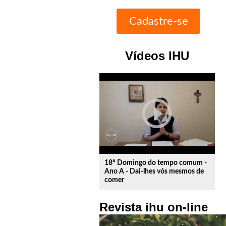
Vídeos IHU
play_circle_outline
18º Domingo do tempo comum -
Ano A - Dai-lhes vós mesmos de
comer
Revista ihu on-line