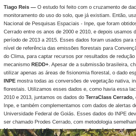
Tiago Reis —
O estudo foi feito com o cruzamento de dad
monitoramento do uso do solo, que já existiam. Então, us
Nacional de Pesquisas Espaciais - Inpe, que foram obtid
Cerrado entre os anos de 2000 e 2010, e depois usamos
período de 2013 a 2015. Esses dados foram usados para s
nível de referência das emissões florestais para Conve
do Clima, para captar recursos por resultados de reduçã
mecanismo
REDD+
. Apesar de a submissão brasileira, 
utilizar apenas as áreas de fisionomia florestal, o dado es
INPE
mostra todas as conversões de vegetação nativa, in
florestais. Utilizamos esses dados e, como havia essa la
2010 e 2013, juntamos os dados do
TerraClass Cerrado,
Inpe, e também complementamos com dados de alertas d
Universidade Federal de Goiás. Esses dados do INPE de
ser chamado Prodes Cerrado, com metodologia semelhant
Monitoramento do Desmatamento na Amazônia Legal por Sa