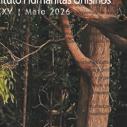
com o passado imediato, recuperando as percepções e insp
enquanto enfrenta diretamente os problemas de nosso pró
Nós, humanos, somos criaturas de hábitos. Quando você
humano de constância com uma fé que está enraizada em 
você obtém uma organização que é necessária, e muitas ve
mudança.
Francisco
entende que, para mudar uma subcultura entri
do Vaticano
, precisa mudar procedimentos e políticas, à
de tudo, tem que mudar de direção – fazer a organização
objetivos, para os quais seus antigos hábitos e métodos 
que as pessoas façam seus novos procedimentos próprio
Nos últimos dias, vimos evidências das mudanças tectôn
colocando em movimento. Uma vez em movimento, será mui
atrás.