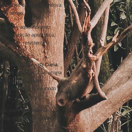
irações da Igreja primitiva
prio tempo.
 combina aquele desejo
uma tradição apostólica,
zes útil, resistente à
ncheirada como a da
Cúria
s vezes a equipe, mas acima
 avançar para novos
já não funcionam, de modo
s.
icas que
Francisco
vem
to mais difícil voltar