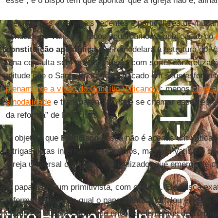
esse”, e o bispo tem que apontar que a Igreja não é, afina
Além desses dois sinais recentes e particulares de muda
conduzir do Vaticano, todos aguardamos a publicação do
constituição apostólica
que remodelará a estrutura do Va
uma consulta sem precedentes e, com sorte, concretiza
atitude que o Santo Padre tem buscado em seus esforços
plenamente a visão do Concílio Vaticano II
: menos
clerica
sinodalidade
e transparência. Pode se chamar esses esfor
da reforma” de Francisco.
O objetivo que
Francisco
busca não é apenas um Vatican
intrigas, lutas internas e escândalos, mas um Vaticano q
Igreja universal o impulso evangelizador que emerge de u
O papa não é um primitivista, com certeza. Ele busca ex
reforma genuína da qual o papa
Bento XVI
falou em seu d
citado em 2005 à Cúria, que envolve elementos de contin