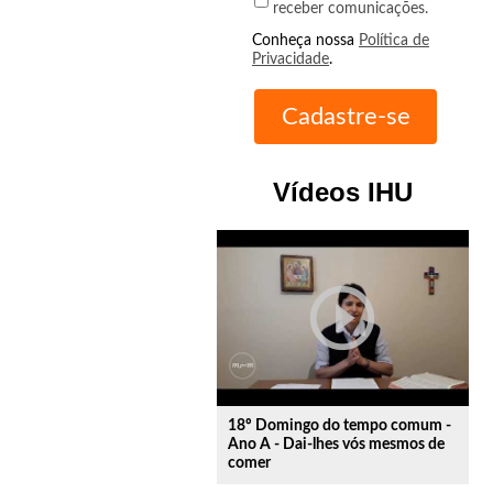
receber comunicações.
Conheça nossa
Política de
Privacidade
.
Vídeos IHU
play_circle_outline
18º Domingo do tempo comum -
Ano A - Dai-lhes vós mesmos de
comer