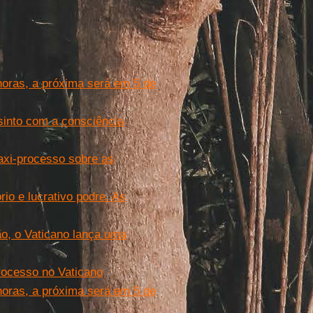
horas, a próxima será em 5 de
sinto com a consciência
xi-processo sobre as
io e lucrativo podre. As
o, o Vaticano lança uma
processo no Vaticano
horas, a próxima será em 5 de