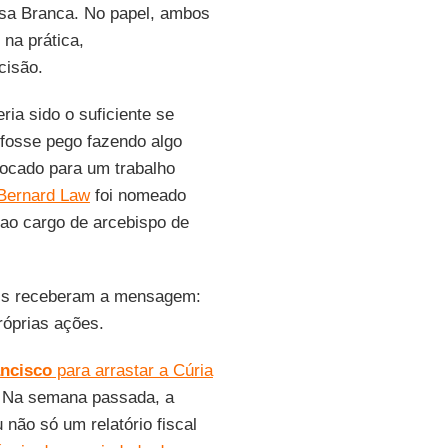
asa Branca. No papel, ambos
na prática,
cisão.
eria sido o suficiente se
fosse pego fazendo algo
locado para um trabalho
 Bernard Law
foi nomeado
 ao cargo de arcebispo de
ais receberam a mensagem:
róprias ações.
ncisco
para arrastar a Cúria
. Na semana passada, a
 não só um relatório fiscal