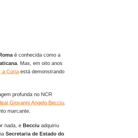
Roma
é conhecida como a
aticana
. Mas, em oito anos
 a Cúria
está demonstrando
tagem profunda no NCR
deal Giovanni Angelo Becciu
.
nto marcante.
or nada, e
Becciu
adquiriu
na
Secretaria de Estado do