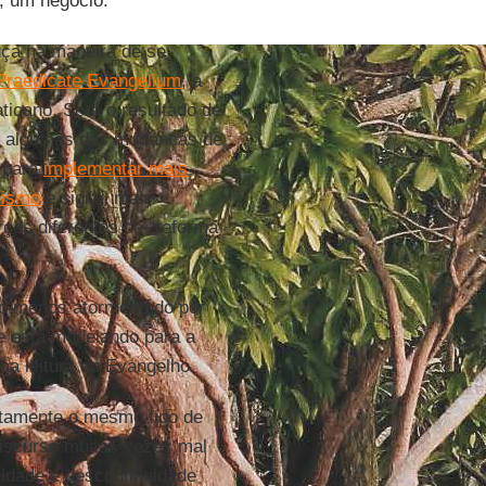
l, um negócio.
nça na maneira de se
Praedicate Evangelium
, a
ticano. Será o resultado de
rá algumas das mudanças de
 para
implementar mais
lismo
e sigilo, mais
ços diferentes de “reforma
o menos atormentado por
ue está modelando para a
ma leitura do Evangelho.
atamente o mesmo tipo de
iscurso muitas vezes mal
uidade e descontinuidade