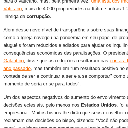
para o Vaticano, mas, pela primeira vez,
uma lista dos im
Vaticano
, mais de 4.000 propriedades na Itália e outras 1.2
inimiga da
corrupção
.
Além desse novo nível de transparência sobre suas fin
como a Igreja navegou na pandemia em seu papel de propr
aluguéis foram reduzidos e adiados para ajudar os inquili
consequências econômicas das paralisações. O presiden
Galantino
, disse que as reduções resultaram nas
contas 
ano passado
, mas também em “um resultado positivo no s
vontade de ser e continuar a ser e a se comportar” com
momento de séria crise para todos”.
Um dos aspectos negativos do aumento do envolvimento 
decisões eclesiais, pelo menos nos
Estados Unidos
, foi
empresarial. Muitos bispos lhe dirão que seus conselheir
reclamam das decisões do bispo, dizendo: “Você não pode