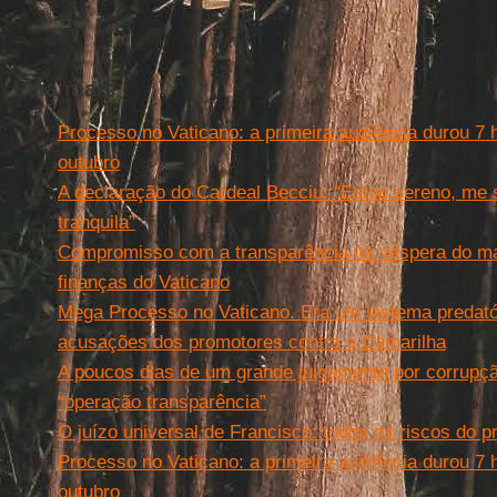
Leia mais
Processo no Vaticano: a primeira audiência durou 7 
outubro
A declaração do Cardeal Becciu: “Estou sereno, me 
tranquila”
Compromisso com a transparência na véspera do ma
finanças do Vaticano
Mega Processo no Vaticano. Era um sistema predatór
acusações dos promotores contra a Camarilha
A poucos dias de um grande julgamento por corrupçã
“operação transparência”
O juízo universal de Francisco: todos os riscos do 
Processo no Vaticano: a primeira audiência durou 7 
outubro