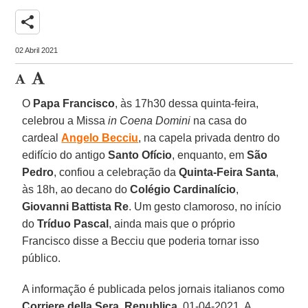
share
02 Abril 2021
O
Papa Francisco
, às 17h30 dessa quinta-feira,
celebrou a Missa
in Coena Domini
na casa do
cardeal
Angelo Becciu
, na capela privada dentro do
edifício do antigo
Santo Ofício
, enquanto, em
São
Pedro
, confiou a celebração da
Quinta-Feira Santa
,
às 18h, ao decano do
Colégio Cardinalício
,
Giovanni Battista Re
. Um gesto clamoroso, no início
do
Tríduo Pascal
, ainda mais que o próprio
Francisco disse a Becciu que poderia tornar isso
público.
A informação é publicada pelos jornais italianos como
Corriere della Sera
,
Republica
, 01-04-2021. A