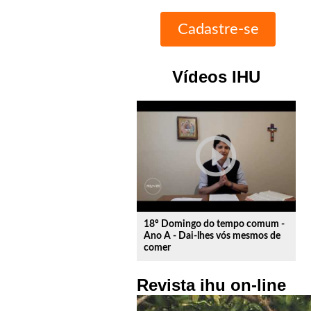
Vídeos IHU
play_circle_outline
18º Domingo do tempo comum -
Ano A - Dai-lhes vós mesmos de
comer
Revista ihu on-line