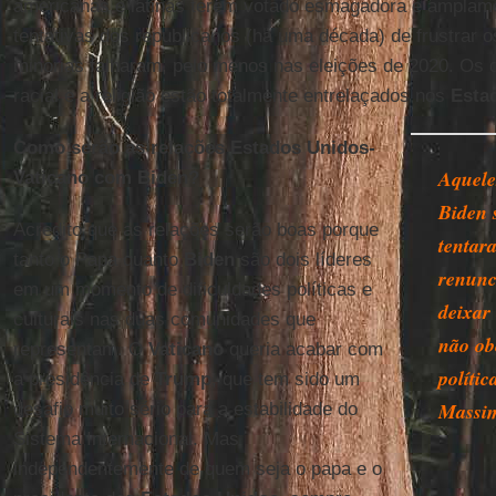
americanas e latinas terem votado esmagadora e ampla
tentativas dos republicanos (há uma década) de frustrar o
minorias falharam, pelo menos nas eleições de 2020. Os d
racial e a religião estão totalmente entrelaçados nos
Esta
Como serão as relações Estados Unidos-
Aquele
Vaticano com Biden?
Biden 
Acredito que as relações serão boas porque
tentar
tanto o Papa quanto
Biden
são dois líderes
renunc
em um momento de dificuldades políticas e
deixar 
culturais nas duas comunidades que
não ob
representam. O
Vaticano
queria acabar com
polític
a presidência de
Trump
, que tem sido um
Massim
desafio muito sério para a estabilidade do
Sistema Internacional. Mas
independentemente de quem seja o papa e o