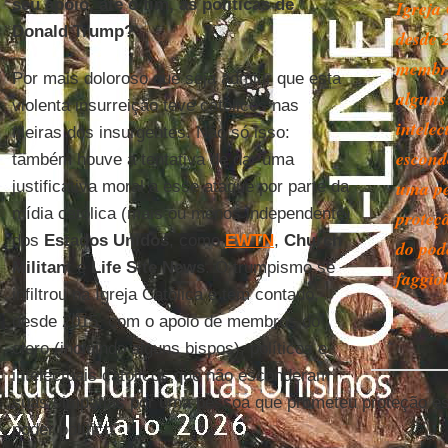
seu apoio, até o fim, às políticas de
Igreja
Donald Trump?
desde 
membro
Por mais doloroso que seja admitir que esta
alguns 
violenta insurreição teve católicos nas
intelec
fileiras dos insurgentes. Não só isso:
escond
também houve a tentativa de dar uma
uma pe
justificativa moral a esse ataque por parte da
mídia católica (mais ou menos independente)
proteçã
dos
Estados
Unidos
, como
EWTN
,
Church
do pod
Militant
e
Life Site News
. O trumpismo se
faggiol
infiltrou na Igreja Católica e tem contado,
desde 2015, com o apoio de membros do
clero (incluindo alguns bispos), políticos e
intelectuais católicos que não esconderam
suas simpatias por uma pessoa que prometeu proteção esp
poder político.