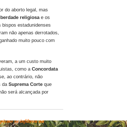
or do aborto legal, mas
iberdade religiosa
e os
s bispos estadunidenses
íram não apenas derrotados,
 ganhado muito pouco com
iveram, a um custo muito
quistas, como a
Concordata
e, ao contrário, não
s da
Suprema Corte
que
não será alcançada por
pismo se infiltrou na