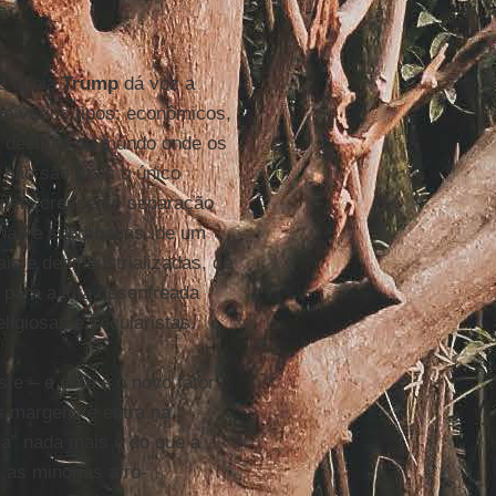
e apoia
Trump
dá voz a
e vários tipos: econômicos,
 declínio no mundo onde os
não são mais o único
, pela crescente separação
anas e suburbanas, de um
ais e desindustrializadas, de
, para a luta desenfreada
ligiosas e secularistas.
e – e este é o novo fator
s margens e entra na
a” nada mais é do que a
 as minorias afro-