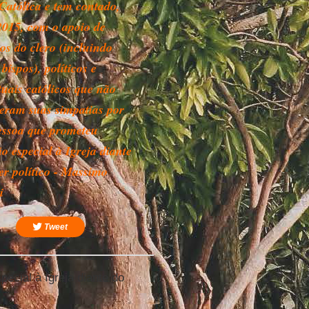
 Católica e tem contado,
2015, com o apoio de
s do clero (incluindo
bispos), políticos e
tuais católicos que não
eram suas simpatias por
ssoa que prometeu
o especial à Igreja diante
er político - Massimo
i
Tweet
ecial à Igreja diante do