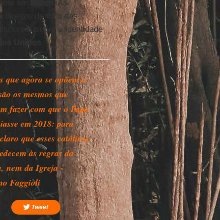
mente em
Biden
. As
s direitos de voto das
iscursos sobre a identidade
dos Unidos
.
s que agora se opõem a
são os mesmos que
am fazer com que o Papa
iasse em 2018: para
claro que esses católicos
edecem às regras da
a, nem da Igreja -
o Faggioli
Tweet