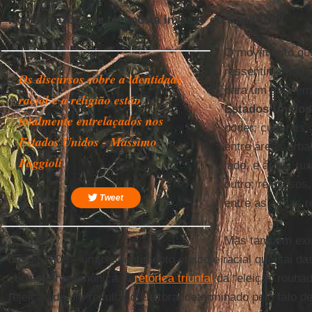
Houve ‘razões de fé’ após a invasão do Capitólio?
O movimento qu
ressentimentos d
Os discursos sobre a identidade
para um país em
racial e a religião estão
Estados Unidos
totalmente entrelaçados nos
poder; culturais
Estados Unidos - Massimo
entre áreas urb
Faggioli
lado, e áreas rur
outro; religiosos
Tweet
entre as almas re
Mas também exist
desde 2008 – um ressentimento étnico e racial que sai da
corrente hegemônica. A
retórica triunfal
da “eleição roubad
rejeição de um resultado eleitoral determinado pelo fato de