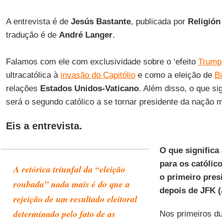
A entrevista é de
Jesús Bastante
, publicada por
Religión
tradução é de
André Langer
.
Falamos com ele com exclusividade sobre o ‘efeito
Trump
ultracatólica à
invasão do Capitólio
e como a eleição de
B
relações
Estados Unidos-Vaticano
. Além disso, o que si
será o segundo católico a se tornar presidente da nação 
Eis a entrevista.
O que significa
para os católic
A retórica triunfal da “eleição
o primeiro presi
roubada” nada mais é do que a
depois de JFK (
rejeição de um resultado eleitoral
determinado pelo fato de as
Nos primeiros du