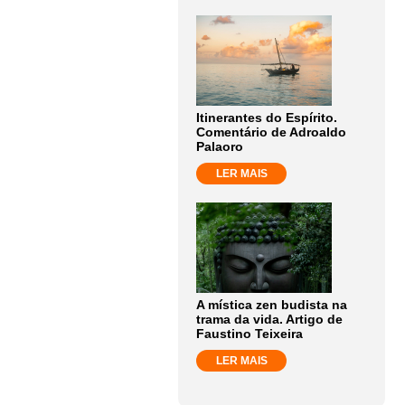
Itinerantes do Espírito.
Comentário de Adroaldo
Palaoro
LER MAIS
A mística zen budista na
trama da vida. Artigo de
Faustino Teixeira
LER MAIS