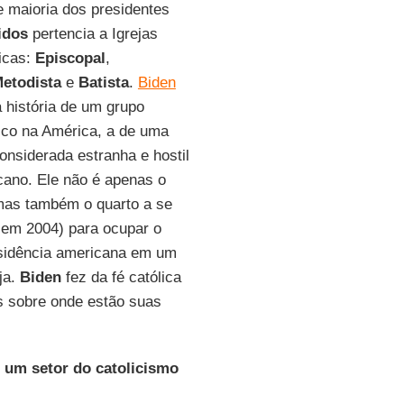
de maioria dos presidentes
idos
pertencia a Igrejas
licas:
Episcopal
,
etodista
e
Batista
.
Biden
a história de um grupo
fico na América, a de uma
considerada estranha e hostil
cano. Ele não é apenas o
mas também o quarto a se
 em 2004) para ocupar o
residência americana em um
ja.
Biden
fez da fé católica
s sobre onde estão suas
e um setor do catolicismo