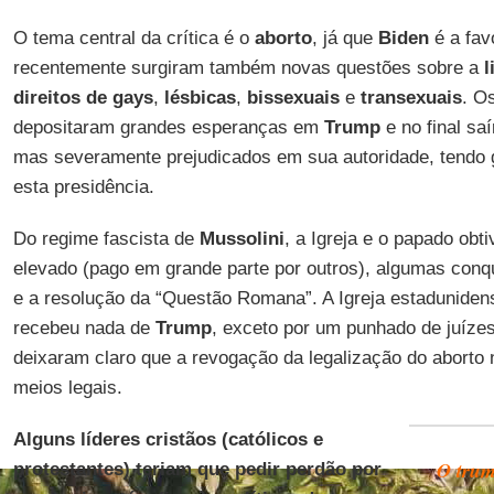
O tema central da crítica é o
aborto
, já que
Biden
é a fav
recentemente surgiram também novas questões sobre a
l
direitos de gays
,
lésbicas
,
bissexuais
e
transexuais
. O
depositaram grandes esperanças em
Trump
e no final sa
mas severamente prejudicados em sua autoridade, tendo
esta presidência.
Do regime fascista de
Mussolini
, a Igreja e o papado obt
elevado (pago em grande parte por outros), algumas con
e a resolução da “Questão Romana”. A Igreja estadunidens
recebeu nada de
Trump
, exceto por um punhado de juíze
deixaram claro que a revogação da legalização do aborto 
meios legais.
Alguns líderes cristãos (católicos e
O trum
protestantes) teriam que pedir perdão por