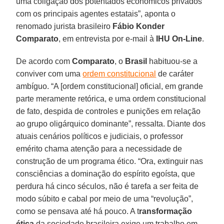
uma coligação dos potentados econômicos privados
com os principais agentes estatais”, aponta o
renomado jurista brasileiro
Fábio Konder
Comparato
, em entrevista por e-mail à
IHU On-Line
.
De acordo com
Comparato
, o
Brasil
habituou-se a
conviver com uma
ordem constitucional
de caráter
ambíguo. “A [ordem constitucional] oficial, em grande
parte meramente retórica, e uma ordem constitucional
de fato, despida de controles e punições em relação
ao grupo oligárquico dominante”, ressalta. Diante dos
atuais cenários políticos e judiciais, o professor
emérito chama atenção para a necessidade de
construção de um programa ético. “Ora, extinguir nas
consciências a dominação do espírito egoísta, que
perdura há cinco séculos, não é tarefa a ser feita de
modo súbito e cabal por meio de uma “revolução”,
como se pensava até há pouco. A t
ransformação
ética
da sociedade brasileira exige um trabalho em