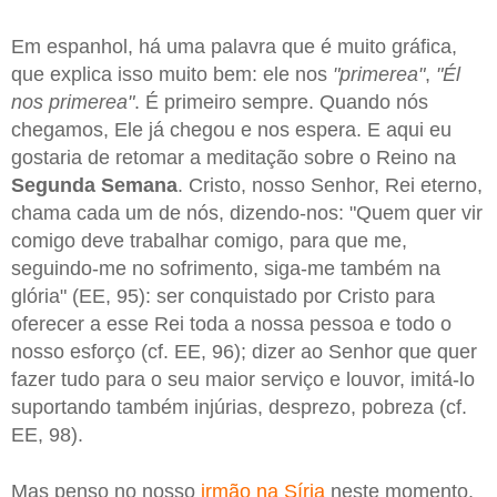
Em espanhol, há uma palavra que é muito gráfica,
que explica isso muito bem: ele nos
"primerea"
,
"Él
nos primerea"
. É primeiro sempre. Quando nós
chegamos, Ele já chegou e nos espera. E aqui eu
gostaria de retomar a meditação sobre o Reino na
Segunda Semana
. Cristo, nosso Senhor, Rei eterno,
chama cada um de nós, dizendo-nos: "Quem quer vir
comigo deve trabalhar comigo, para que me,
seguindo-me no sofrimento, siga-me também na
glória" (EE, 95): ser conquistado por Cristo para
oferecer a esse Rei toda a nossa pessoa e todo o
nosso esforço (cf. EE, 96); dizer ao Senhor que quer
fazer tudo para o seu maior serviço e louvor, imitá-lo
suportando também injúrias, desprezo, pobreza (cf.
EE, 98).
Mas penso no nosso
irmão na Síria
neste momento.