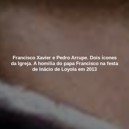
Francisco Xavier e Pedro Arrupe. Dois ícones
da Igreja. A homilia do papa Francisco na festa
de Inácio de Loyola em 2013