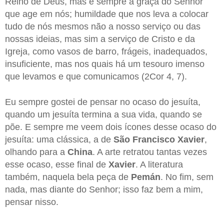
Reino de Deus, mas é sempre a graça do Senhor
que age em nós; humildade que nos leva a colocar
tudo de nós mesmos não a nosso serviço ou das
nossas ideias, mas sim a serviço de Cristo e da
Igreja, como vasos de barro, frágeis, inadequados,
insuficiente, mas nos quais há um tesouro imenso
que levamos e que comunicamos (2Cor 4, 7).
Eu sempre gostei de pensar no ocaso do jesuíta,
quando um jesuíta termina a sua vida, quando se
põe. E sempre me veem dois ícones desse ocaso do
jesuíta: uma clássica, a de
São Francisco Xavier
,
olhando para a
China
. A arte retratou tantas vezes
esse ocaso, esse final de
Xavier
. A literatura
também, naquela bela peça de
Pemán
. No fim, sem
nada, mas diante do Senhor; isso faz bem a mim,
pensar nisso.