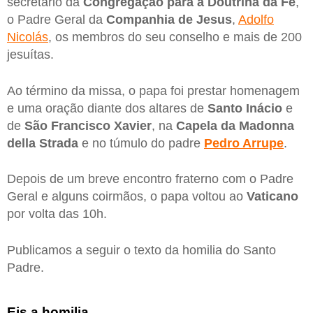
secretário da
Congregação para a Doutrina da Fé
,
o Padre Geral da
Companhia de Jesus
,
Adolfo
Nicolás
, os membros do seu conselho e mais de 200
jesuítas.
Ao término da missa, o papa foi prestar homenagem
e uma oração diante dos altares de
Santo Inácio
e
de
São Francisco Xavier
, na
Capela da Madonna
della Strada
e no túmulo do padre
Pedro Arrupe
.
Depois de um breve encontro fraterno com o Padre
Geral e alguns coirmãos, o papa voltou ao
Vaticano
por volta das 10h.
Publicamos a seguir o texto da homilia do Santo
Padre.
Eis a homilia.