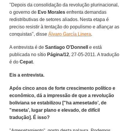
"Depois da consolidação da revolução plurinacional,
o governo de
Evo Morales
enfrenta demandas
redistributivas de setores aliados. Nesta etapa é
preciso resistir à tentação do populismo e afiançar as
conquistas", disse
Álvaro García Linera
.
A entrevista é de
Santiago O’Donnell
e está
publicada no sítio
Página/12
, 27-05-2011. A tradução
é do
Cepat
.
Eis a entrevista.
Após cinco anos de forte crescimento político e
econômico, dá a impressão de que a revolução
boliviana se estabilizou ["ha amesetado’, de
"meseta’, lugar plano e elevado, de difícil
tradução]. É isso?
"Amesetamiento", gosto desta palavra. Podemos