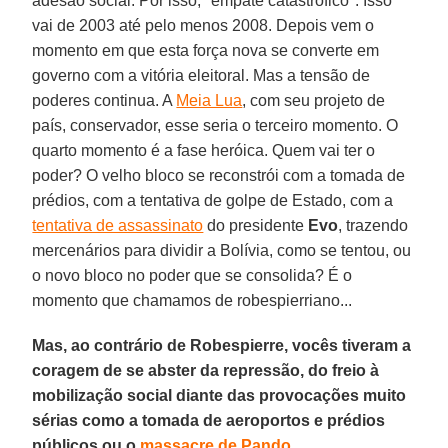
adesão social. Por isso, "empate catastrófico". Isso
vai de 2003 até pelo menos 2008. Depois vem o
momento em que esta força nova se converte em
governo com a vitória eleitoral. Mas a tensão de
poderes continua. A
Meia Lua
, com seu projeto de
país, conservador, esse seria o terceiro momento. O
quarto momento é a fase heróica. Quem vai ter o
poder? O velho bloco se reconstrói com a tomada de
prédios, com a tentativa de golpe de Estado, com a
tentativa de assassinato
do presidente
Evo
, trazendo
mercenários para dividir a Bolívia, como se tentou, ou
o novo bloco no poder que se consolida? É o
momento que chamamos de robespierriano...
Mas, ao contrário de Robespierre, vocês tiveram a
coragem de se abster da repressão, do freio à
mobilização social diante das provocações muito
sérias como a tomada de aeroportos e prédios
públicos ou o
massacre de Pando
.