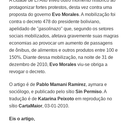
A cidade de El Alto viveu outro momento histórico ao
protagonizar fortes protestos, desta vez contra uma
proposta do governo
Evo Morales
. A mobilização foi
contra o decreto 478 do presidente boliviano,
apelidado de "
gasolinazo
" que, segundo os setores
sociais mobilizados, afetava gravemente suas magras
economias ao provocar um aumento de passagens
de ônibus, de alimentos e outros produtos entre 100 e
150%. Diante dessa mobilização, na noite de 31 de
dezembro de 2010,
Evo Morales
viu-se obriga a
revogar o decreto.
O artigo é de
Pablo Mamani Ramirez
, aymara e
sociólogo, e publicado pelo sítio
Sin Permiso
. A
tradução é de
Katarina Peixoto
em reprodução no
sítio
CartaMaior
, 03-01-2010.
Eis o artigo,