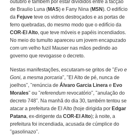
outubro e também por estar divididos entre a facção
de Braulio Luna (
MAS
) e Fany Nina (
MSN
). O edifício
da
Fejuve
teve os vidros destroçados e as portas de
ferro quebradas, do mesmo modo que o edifício da
COR-El Alto
, que teve móveis e papéis incendiados.
No meio do tumulto apareceu um jovem encapuzado
com um velho fuzil Mauser nas mãos pedindo ao
governo que revogasse o decreto.
Nestas manifestações, escutaram-se gritos de "
Evo e
Goni, a mesma porcaria
", "El Alto de pé, nunca de
joelhos", "renúncia de
Álvaro Garcia Linera
e
Evo
Morales
" ou "
referendum
revocatório", "anulação do
decreto 748". Na manhã do dia 30, também tentou se
atacar a prefeitura de El Alto (hoje dirigida por
Edgar
Patana
, ex-dirigente da
COR-El Alto
); à noite, a
prefeitura foi incendiada, acusada de cúmplice do
"gasolinazo".