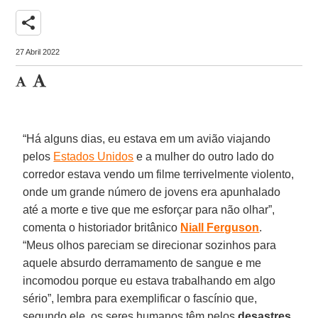
share
27 Abril 2022
“Há alguns dias, eu estava em um avião viajando
pelos
Estados Unidos
e a mulher do outro lado do
corredor estava vendo um filme terrivelmente violento,
onde um grande número de jovens era apunhalado
até a morte e tive que me esforçar para não olhar”,
comenta o historiador britânico
Niall
Ferguson
.
“Meus olhos pareciam se direcionar sozinhos para
aquele absurdo derramamento de sangue e me
incomodou porque eu estava trabalhando em algo
sério”, lembra para exemplificar o fascínio que,
segundo ele, os seres humanos têm pelos
desastres