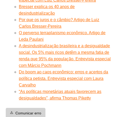
especial com Luiz Carlos Bresser-Pereira
Bresser explica os 40 anos de
desindustrialização
Por que os juros e o câmbio? Artigo de Luiz
Carlos Bresser-Pereira
O perverso terraplanismo econômico. Artigo de
Leda Paulani
A desindustrialização brasileira e a desigualdade
social. Os 5% mais ricos detêm a mesma fatia de
renda que 95% da população. Entrevista especial
com Márcio Pochmann
Do boom ao caos econômico: erros e acertos da
política petista. Entrevista especial com Laura
Carvalho
“As políticas monetárias atuais favorecem as
desigualdades”, afirma Thomas Piketty
⚠️
Comunicar erro