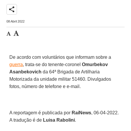
share
08 Abril 2022
De acordo com voluntários que informam sobre a
guerra
, trata-se do tenente-coronel
Omurbekov
Asanbekovich
da 64ª Brigada de Artilharia
Motorizada da unidade militar 51460. Divulgados
fotos, número de telefone e e-mail.
A reportagem é publicada por
RaiNews
, 06-04-2022.
A tradução é de
Luisa Rabolini
.