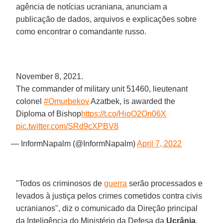
agência de notícias ucraniana, anunciam a
publicação de dados, arquivos e explicações sobre
como encontrar o comandante russo.
November 8, 2021.
The commander of military unit 51460, lieutenant
colonel
#Omurbekov
Azatbek, is awarded the
Diploma of Bishop
https://t.co/HioO2On06X
pic.twitter.com/SRd9cXPBV8
— InformNapalm (@InformNapalm)
April 7, 2022
"Todos os criminosos de
guerra
serão processados e
levados à justiça pelos crimes cometidos contra civis
ucranianos", diz o comunicado da Direção principal
da Inteligência do Ministério da Defesa da
Ucrânia
,