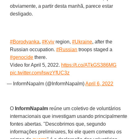
obviamente, a partir desta manhã, parece estar
desligado.
#Borodyanka
,
#Kyiv
region,
#Ukraine
, after the
Russian occupation.
#Russian
troops staged a
#genocide
there.
Video for April 5, 2022.
https://t.co/ATkGS386MG
pic.twitter.com/lswzYfUC3z
— InformNapalm (@InformNapalm)
April 6, 2022
O
InformNapalm
reúne um coletivo de voluntários
internacionais que investigam usando principalmente
fontes abertas. "Descobrimos que, segundo
informações preliminares, foi ele quem cometeu os