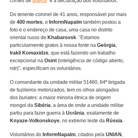
crimes de
guerra
" é a declaração dos voluntários.
Do tenente-coronel de 41 anos, responsável por mais
de
400 mortes
, o
InformNapalm
também postou a
foto e o endereço de casa, uma casa no distrito
oriental russo de
Khabarovsk
. "Estamos
particularmente gratos à nossa fonte na
Geórgia
,
Irakli Komaxidze
, que está fazendo um trabalho
excepcional na
Osint
(inteligência de código aberto,
ndr)", especificam os voluntários.
O comandante da unidade militar 51460, 64ª brigada
de fuzileiros motorizados, tem os olhos alongados
dos
buriates
: a maior minoria étnica de origem
mongol da
Sibéria
, a área de onde a unidade militar
partiu para fazer guerra à
Ucrânia
, exatamente de
Knyaze-Volkonskoye
, no extremo leste da
Rússia
.
Voluntários do
InformNapalm
, citados pela
UNIAN
,