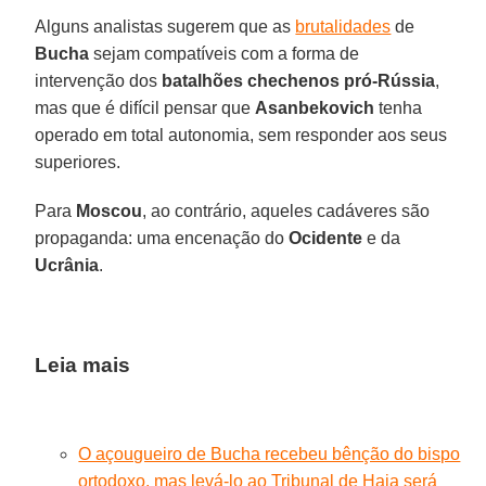
Alguns analistas sugerem que as
brutalidades
de
Bucha
sejam compatíveis com a forma de
intervenção dos
batalhões chechenos pró-Rússia
,
mas que é difícil pensar que
Asanbekovich
tenha
operado em total autonomia, sem responder aos seus
superiores.
Para
Moscou
, ao contrário, aqueles cadáveres são
propaganda: uma encenação do
Ocidente
e da
Ucrânia
.
Leia mais
O açougueiro de Bucha recebeu bênção do bispo
ortodoxo, mas levá-lo ao Tribunal de Haia será