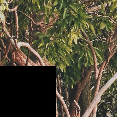
ira daquela cidade
 estão conosco, vamos
cífica. Este é um dos frutos
craniano
. É difícil ter que