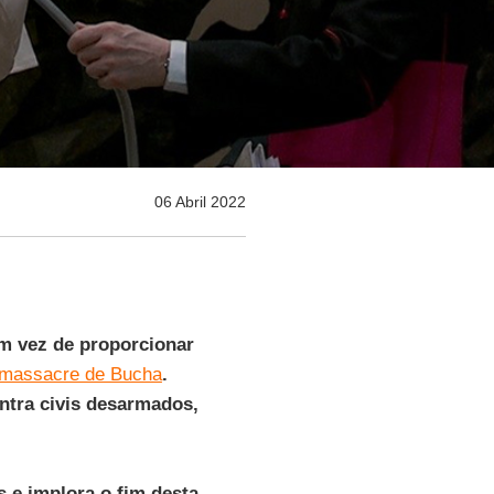
06 Abril 2022
em vez de proporcionar
massacre de Bucha
.
ntra civis desarmados,
 e implora o fim desta