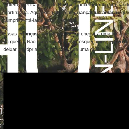
Ontem, precisamente de
Bucha
, trouxeram-me esta bande
martirizada. Aqui estão algumas
crianças ucranianas
que
cumprimentá-las e rezar com elas.
Essas
crianças
tiveram que fugir e chegar a uma terra pa
da guerra. Não esqueçamos e não esqueçamos o
povo u
deixar a própria terra por causa de uma guerra.