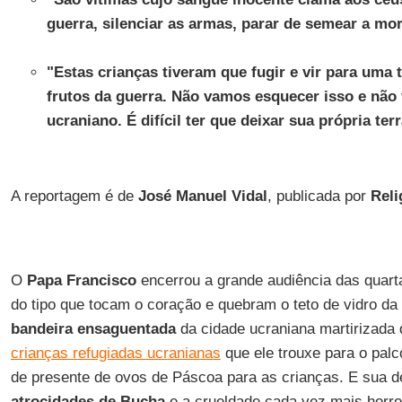
guerra, silenciar as armas, parar de semear a mor
"Estas crianças tiveram que fugir e vir para uma 
frutos da guerra. Não vamos esquecer isso e nã
ucraniano. É difícil ter que deixar sua própria te
A reportagem é de
José Manuel Vidal
, publicada por
Reli
O
Papa Francisco
encerrou a grande audiência das quarta
do tipo que tocam o coração e quebram o teto de vidro da
bandeira ensaguentada
da cidade ucraniana martirizada
crianças refugiadas ucranianas
que ele trouxe para o palc
de presente de ovos de Páscoa para as crianças. E sua d
atrocidades de Bucha
e a crueldade cada vez mais horre