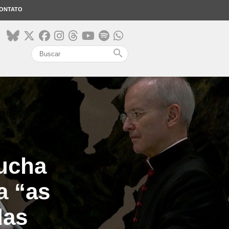
ONTATO
search
Bucha
a “as
das