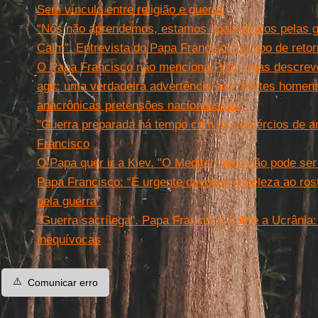
Sem vínculo entre religião e guerra
“Nós não aprendemos, estamos apaixonados pelas gu
Caim”. Entrevista do Papa Francisco no voo de retor
O Papa Francisco não menciona Putin, mas descrev
agir: uma verdadeira advertência aos "tristes home
anacrônicas pretensões nacionalistas".
"Guerra preparada há tempo com os comércios de a
Francisco
O Papa quer ir a Kiev. "O Mediterrâneo não pode ser
Papa Francisco: “É urgente devolver a beleza ao ro
pela guerra”
"Guerra sacrílega". Papa Francisco sobre a Ucrânia
inequívocas
⚠️
Comunicar erro