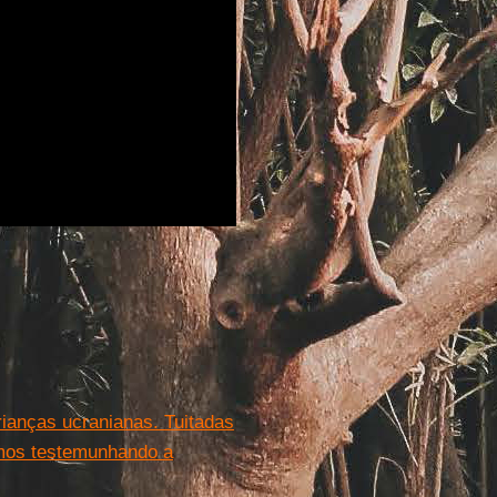
ianças ucranianas. Tuitadas
amos testemunhando a