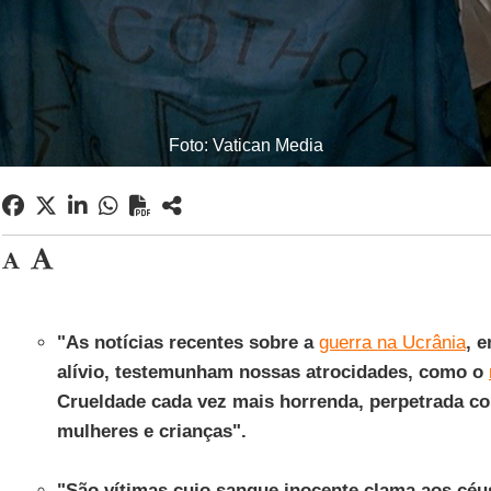
Foto: Vatican Media
"As notícias recentes sobre a
guerra na Ucrânia
, 
alívio, testemunham nossas atrocidades, como o
Crueldade cada vez mais horrenda, perpetrada co
mulheres e crianças".
"São vítimas cujo sangue inocente clama aos céus