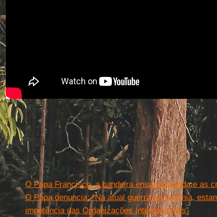
Leia mais
O Papa Francisco, a bandeira ensanguentada e as cr
O Papa denuncia: “Na atual guerra na Ucrânia, est
impotência das Organizações Internacionais”