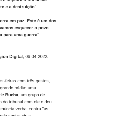
te e a destruição".
terra em paz. Este é um dos
o vamos esquecer o povo
rra para uma guerra".
gión Digital
, 06-04-2022.
s-feiras com três gestos,
 grande mídia: uma
 de
Bucha
, um grupo de
o do tribunal com ele e deu
enúncia verbal contra "as
nda contra civis