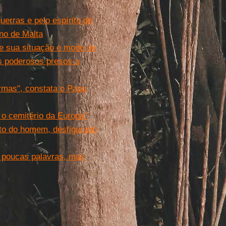
erras e pelo espírito de
no de Malta
e sua situação e modo de
ns poderosos presos a
rmas", constata o Papa
 o cemitério da Europa"
sto do homem, desfigurado
: poucas palavras, mas