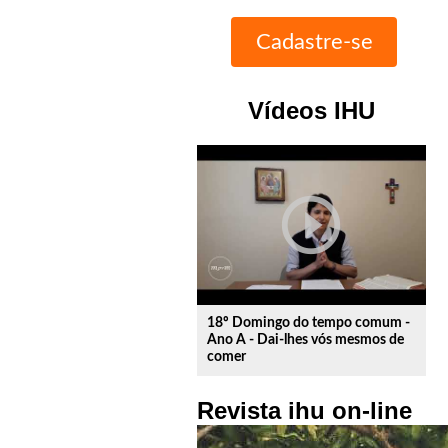
Vídeos IHU
play_circle_outline
18º Domingo do tempo comum -
Ano A - Dai-lhes vós mesmos de
comer
Revista ihu on-line