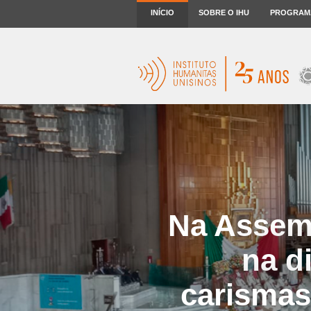
INÍCIO
SOBRE O IHU
PROGRAM
Na Assemb
na d
carismas