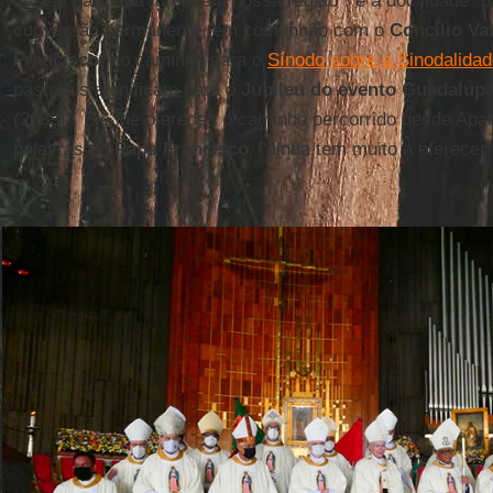
deseja para sua Igreja em nossa região", e a docilidade 
conversão permanente, em comunhão com o
Concílio Vat
Francisco
, no caminho para o
Sínodo sobre a Sinodalida
pastorais significam para o
Jubileu do evento Guadalup
(2033)". Ele lhe ofereceu o caminho percorrido desde Apa
palavras do
Papa Francisco
, "ainda tem muito a oferecer"