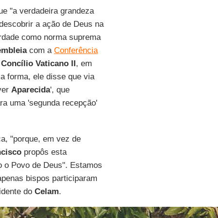
ue "a verdadeira grandeza
descobrir a ação de Deus na
 verdade como norma suprema
mbleia
com a
Conferência
o
Concílio Vaticano II
, em
 forma, ele disse que via
ver
Aparecida
', que
para uma 'segunda recepção'
ca, "porque, em vez de
ncisco
propôs esta
do o Povo de Deus". Estamos
penas bispos participaram
sidente do
Celam
.