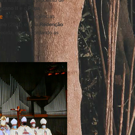
"para assumir um processo de
icano II
e o
Papa
de
, e o que as exigências
ano
(2031) e o da
Redenção
recida, que, recordando as
.