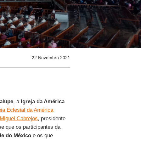
22 Novembro 2021
alupe
, a
Igreja da América
ia Eclesial da América
Miguel Cabrejos
, presidente
sse que os participantes da
de do México
e os que