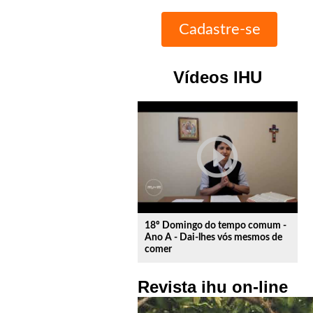
Vídeos IHU
play_circle_outline
18º Domingo do tempo comum -
Ano A - Dai-lhes vós mesmos de
comer
Revista ihu on-line