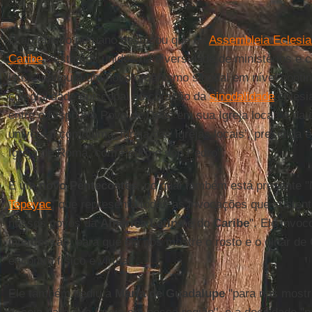
O arcebispo peruano destacou que na
Assembleia Eclesial
Caribe
, "estamos unidos na diversidade de ministérios e
isto, "inaugura um novo organismo sinodal em nível contin
colegialidade episcopal no coração da
sinodalidade
eclesi
entre o Bispo e o Povo de Deus em sua Igreja local, e da
universal como uma ‘Igreja das Igrejas locais’, presidida
Igreja de Roma, com Pedro e sob Pedro".
É um
novo Pentecostes
, no qual também está presente
Tepeyac
, que representa todas as invocações que sustent
nossos povos da
América Latina
e do
Caribe
". Ele invoc
intercessão, para que ela nos mostre o rosto e o olhar de
encontro físico e virtual".
Ele também pediu a
Maria de Guadalupe
"para nos mostr