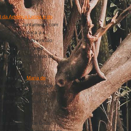
 da América Latina e do
 carismas". Juntamente com
ental, que coloca a
al, expressão do vínculo
 concepção da Igreja
 em unidade pelo Bispo da
 "Nossa Mãe,
Maria de
am a vida e a identidade de
ou "sua fiel e poderosa
 Cristo neste tempo de
ar o caminho que Deus