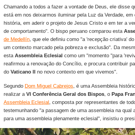
Chamando a todos a fazer a vontade de Deus, ele disse q
está em nos deixarmos iluminar pela Luz da Verdade, em 
história, em aderir o projeto de Jesus Cristo e em ter a
de comportamento". O bispo peruano comparou esta
Asse
de Medellín
, que ele definiu como "a 'recepção criativa' d
um contexto marcado pela pobreza e exclusão". Da mesma
esta
Assembleia Eclesial
como um "momento "para 'revi
reafirmou a renovação do Concílio, e procura contribuir 
do
Vaticano II
no novo contexto em que vivemos".
Segundo
Dom Miguel Cabrejos
, é uma Assembleia históri
realizar a
VI Conferência Geral dos Bispos
, o
Papa Fra
Assembleia Eclesial
, composta por representantes de to
testemunhando "a passagem de uma assembleia na qual a
para uma assembleia plenamente eclesial", insistiu o pre