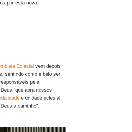
eus por esta nova
mbleia Eclesial
vem depois
s, sentindo como é belo ser
rresponsáveis pela
a Deus "que abra nossos
odalidade
e unidade eclesial,
e Deus a caminho".