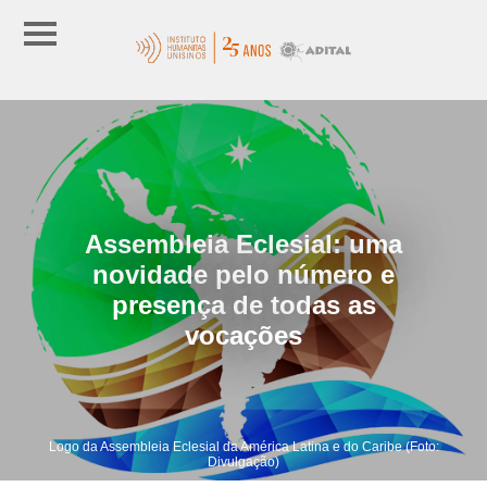
Assembleia Eclesial: uma
novidade pelo número e
presença de todas as
vocações
Logo da Assembleia Eclesial da América Latina e do Caribe (Foto:
Divulgação)