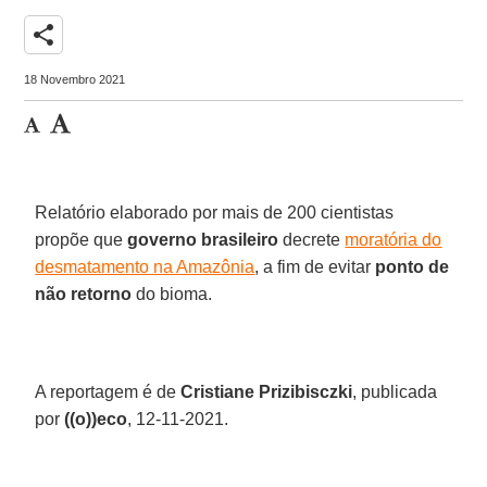
share
18 Novembro 2021
Relatório elaborado por mais de 200 cientistas
propõe que
governo brasileiro
decrete
moratória do
desmatamento na Amazônia
, a fim de evitar
ponto de
não retorno
do bioma.
A reportagem é de
Cristiane Prizibisczki
, publicada
por
((o))eco
, 12-11-2021.