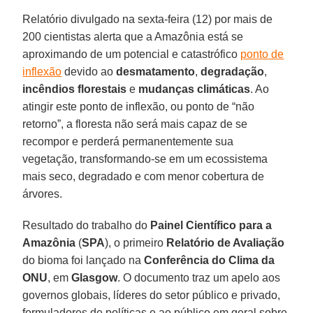
Relatório divulgado na sexta-feira (12) por mais de
200 cientistas alerta que a Amazônia está se
aproximando de um potencial e catastrófico
ponto de
inflexão
devido ao
desmatamento
,
degradação
,
incêndios florestais
e
mudanças climáticas
. Ao
atingir este ponto de inflexão, ou ponto de “não
retorno”, a floresta não será mais capaz de se
recompor e perderá permanentemente sua
vegetação, transformando-se em um ecossistema
mais seco, degradado e com menor cobertura de
árvores.
Resultado do trabalho do
Painel Científico para a
Amazônia
(
SPA
), o primeiro
Relatório de Avaliação
do bioma foi lançado na
Conferência do Clima da
ONU
, em
Glasgow
. O documento traz um apelo aos
governos globais, líderes do setor público e privado,
formuladores de políticas e ao público em geral sobre