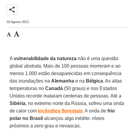
share
03 Agosto 2021
A
vulnerabilidade
da
natureza
não é uma questão
global abstrata. Mais de 100 pessoas morreram e ao
menos 1.000 estão desaparecidas em consequência
das inundações na
Alemanha
e na
Bélgica
. As altas
temperaturas no
Canadá
(50 graus) e nos Estados
Unidos recorde mataram centenas de pessoas. Até a
Sibéria
, no extremo norte da Rússia, sofreu uma onda
de calor com
incêndios
florestais
. A onda de
frio
polar no Brasil
alcançou algo inédito: níveis
próximos a zero grau e nevascas.