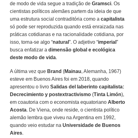
de modo de vida segue a tradição de
Gramsci
. Os
cientistas políticos alemães partem da ideia de que
uma estrutura social contraditória como a
capitalista
só pode ser reproduzida quando está enraizada nas
práticas cotidianas e na racionalidade cotidiana, por
isso, torna-se algo “
natural
”. O adjetivo “
imperial
”
busca enfatizar a
dimensão
global
e ecológica
deste
modo
de
vida
.
A última vez que
Brand
(
Mainau
, Alemanha, 1967)
esteve em Buenos Aires foi em 2018, quando
apresentou o livro
Salidas del laberinto capitalista:
Decrecimiento y postextractivismo
(
Tinta
Limón
),
em coautoria com o economista equatoriano
Alberto
Acosta
. De Viena, onde reside, o cientista político
alemão lembra que viveu na Argentina em 1992,
quando veio estudar na
Universidade de Buenos
Aires
.