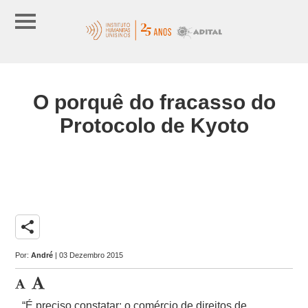
O porquê do fracasso do
Protocolo de Kyoto
share
Por:
André
| 03 Dezembro 2015
“É preciso constatar: o comércio de direitos de