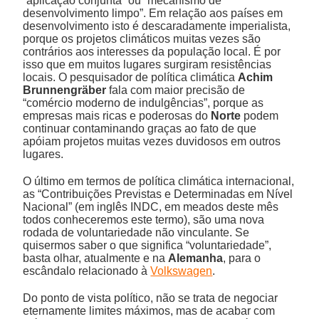
“aplicação conjunta” ou “mecanismo de
desenvolvimento limpo”. Em relação aos países em
desenvolvimento isto é descaradamente imperialista,
porque os projetos climáticos muitas vezes são
contrários aos interesses da população local. É por
isso que em muitos lugares surgiram resistências
locais. O pesquisador de política climática
Achim
Brunnengräber
fala com maior precisão de
“comércio moderno de indulgências”, porque as
empresas mais ricas e poderosas do
Norte
podem
continuar contaminando graças ao fato de que
apóiam projetos muitas vezes duvidosos em outros
lugares.
O último em termos de política climática internacional,
as “Contribuições Previstas e Determinadas em Nível
Nacional” (em inglês INDC, em meados deste mês
todos conheceremos este termo), são uma nova
rodada de voluntariedade não vinculante. Se
quisermos saber o que significa “voluntariedade”,
basta olhar, atualmente e na
Alemanha
, para o
escândalo relacionado à
Volkswagen
.
Do ponto de vista político, não se trata de negociar
eternamente limites máximos, mas de acabar com