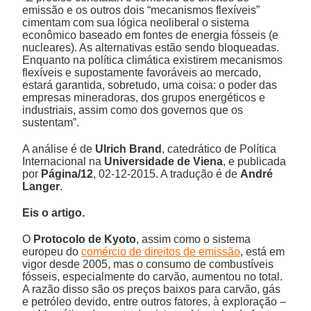
emissão e os outros dois “mecanismos flexíveis”
cimentam com sua lógica neoliberal o sistema
econômico baseado em fontes de energia fósseis (e
nucleares). As alternativas estão sendo bloqueadas.
Enquanto na política climática existirem mecanismos
flexíveis e supostamente favoráveis ao mercado,
estará garantida, sobretudo, uma coisa: o poder das
empresas mineradoras, dos grupos energéticos e
industriais, assim como dos governos que os
sustentam”.
A análise é de
Ulrich Brand
, catedrático de Política
Internacional na
Universidade de Viena
, e publicada
por
Página/12
, 02-12-2015. A tradução é de
André
Langer
.
Eis o artigo.
O
Protocolo de Kyoto
, assim como o sistema
europeu do
comércio de direitos de emissão
, está em
vigor desde 2005, mas o consumo de combustíveis
fósseis, especialmente do carvão, aumentou no total.
A razão disso são os preços baixos para carvão, gás
e petróleo devido, entre outros fatores, à exploração –