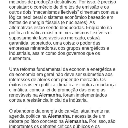
métodos de produção destrutivos. Por isso, é preciso
constatar: o comércio de direitos de emissão e os
outros dois “mecanismos flexíveis” cimentam com sua
lógica neoliberal o sistema econômico baseado em
fontes de energia fósseis (e nucleares). As
alternativas estão sendo bloqueadas. Enquanto na
política climática existirem mecanismos flexíveis e
supostamente favoráveis ao mercado, estará
garantida, sobretudo, uma coisa: o poder das
empresas mineradoras, dos grupos energéticos e
industriais, assim como dos governos que os
sustentam.
Uma reforma fundamental da economia energética e
da economia em geral não deve ser submetida aos
interesses de atores com poder de mercado. Os
êxitos reais em política climática e contra a mudança
climática, como a lei de promoção das energias
renováveis na
Alemanha
, foram implementados
contra a resistência inicial da indústria.
O abandono da energia do carvão, atualmente na
agenda política na
Alemanha
, necessita de um
debate político concreto na
Alemanha
. Por isso, são
importantes os debates críticos públicos e os