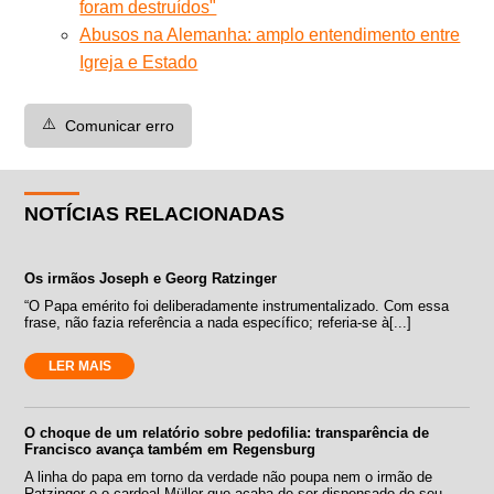
foram destruídos"
Abusos na Alemanha: amplo entendimento entre
Igreja e Estado
⚠️
Comunicar erro
NOTÍCIAS RELACIONADAS
Os irmãos Joseph e Georg Ratzinger
“O Papa emérito foi deliberadamente instrumentalizado. Com essa
frase, não fazia referência a nada específico; referia-se à[...]
LER MAIS
O choque de um relatório sobre pedofilia: transparência de
Francisco avança também em Regensburg
A linha do papa em torno da verdade não poupa nem o irmão de
Ratzinger e o cardeal Müller que acaba de ser dispensado do seu