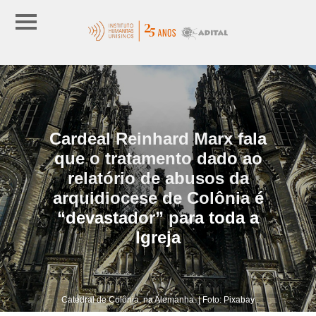
Cardeal Reinhard Marx fala
que o tratamento dado ao
relatório de abusos da
arquidiocese de Colônia é
“devastador” para toda a
Igreja
Catedral de Colônia, na Alemanha. | Foto: Pixabay