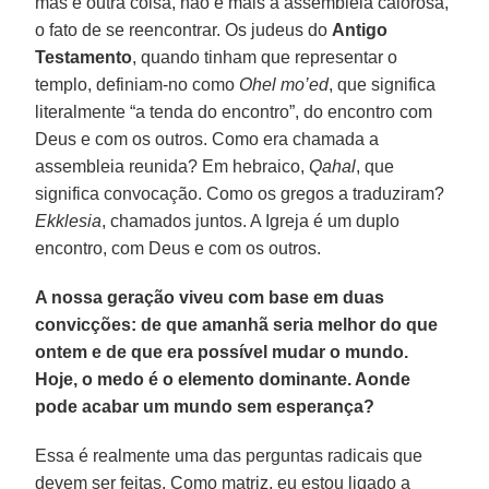
mas é outra coisa, não é mais a assembleia calorosa,
o fato de se reencontrar. Os judeus do
Antigo
Testamento
, quando tinham que representar o
templo, definiam-no como
Ohel mo’ed
, que significa
literalmente “a tenda do encontro”, do encontro com
Deus e com os outros. Como era chamada a
assembleia reunida? Em hebraico,
Qahal
, que
significa convocação. Como os gregos a traduziram?
Ekklesia
, chamados juntos. A Igreja é um duplo
encontro, com Deus e com os outros.
A nossa geração viveu com base em duas
convicções: de que amanhã seria melhor do que
ontem e de que era possível mudar o mundo.
Hoje, o medo é o elemento dominante. Aonde
pode acabar um mundo sem esperança?
Essa é realmente uma das perguntas radicais que
devem ser feitas. Como matriz, eu estou ligado a