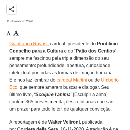
share
11 Novembro 2020
Gianfranco Ravasi
, cardeal, presidente do
Pontifício
Conselho para a Cultura
e do “
Pátio dos Gentios
”,
sempre me fascinou pela tripla dimensão do seu
pensamento: profundidade, abertura, curiosidade
intelectual por todas as formas de criação humana.
Ele nos faz lembrar do
cardeal Martini
ou de
Umberto
Eco
, que sempre amaram buscar e dialogar. Seu
último livro,
“
Scolpire l’anima
”
[Esculpir a alma],
contém 365 breves meditações cotidianas que são
um prazer para todo leitor, de qualquer convicção.
A reportagem é de
Walter Veltroni
, publicada
por
Corriere della Sera
, 10-11-2020. A tradução é de