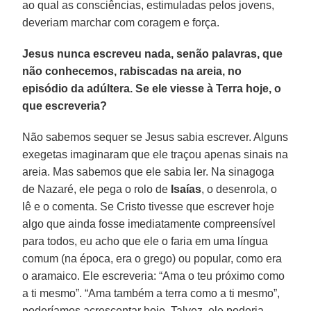
ao qual as consciências, estimuladas pelos jovens,
deveriam marchar com coragem e força.
Jesus nunca escreveu nada, senão palavras, que
não conhecemos, rabiscadas na areia, no
episódio da adúltera. Se ele viesse à Terra hoje, o
que escreveria?
Não sabemos sequer se Jesus sabia escrever. Alguns
exegetas imaginaram que ele traçou apenas sinais na
areia. Mas sabemos que ele sabia ler. Na sinagoga
de Nazaré, ele pega o rolo de
Isaías
, o desenrola, o
lê e o comenta. Se Cristo tivesse que escrever hoje
algo que ainda fosse imediatamente compreensível
para todos, eu acho que ele o faria em uma língua
comum (na época, era o grego) ou popular, como era
o aramaico. Ele escreveria: “Ama o teu próximo como
a ti mesmo”. “Ama também a terra como a ti mesmo”,
poderíamos acrescentar hoje. Talvez, ele poderia