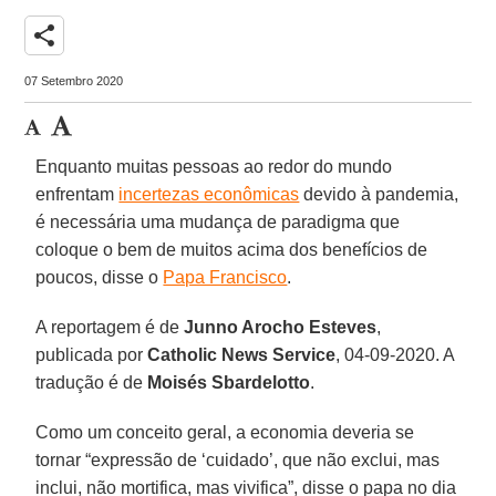
share
07 Setembro 2020
Enquanto muitas pessoas ao redor do mundo
enfrentam
incertezas econômicas
devido à pandemia,
é necessária uma mudança de paradigma que
coloque o bem de muitos acima dos benefícios de
poucos, disse o
Papa Francisco
.
A reportagem é de
Junno Arocho Esteves
,
publicada por
Catholic News Service
, 04-09-2020. A
tradução é de
Moisés Sbardelotto
.
Como um conceito geral, a economia deveria se
tornar “expressão de ‘cuidado’, que não exclui, mas
inclui, não mortifica, mas vivifica”, disse o papa no dia