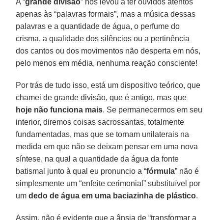
A “
grande
divisão
” nos levou a ter ouvidos atentos
apenas às “palavras formais”, mas a música dessas
palavras e a quantidade de água, o perfume do
crisma, a qualidade dos silêncios ou a pertinência
dos cantos ou dos movimentos não desperta em nós,
pelo menos em média, nenhuma reação consciente!
Por trás de tudo isso, está um dispositivo teórico, que
chamei de grande divisão, que é antigo, mas que
hoje não funciona mais
. Se permanecermos em seu
interior, diremos coisas sacrossantas, totalmente
fundamentadas, mas que se tornam unilaterais na
medida em que não se deixam pensar em uma nova
síntese, na qual a quantidade da água da fonte
batismal junto à qual eu pronuncio a “
fórmula
” não é
simplesmente um “enfeite cerimonial” substituível por
um
dedo de água em uma baciazinha de plástico
.
Assim, não é evidente que a ânsia de “transformar a