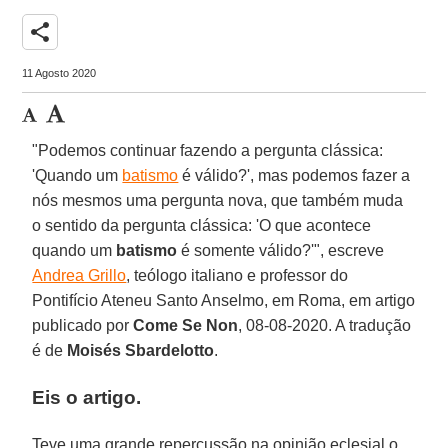
share
11 Agosto 2020
"Podemos continuar fazendo a pergunta clássica:
'Quando um
batismo
é válido?', mas podemos fazer a
nós mesmos uma pergunta nova, que também muda
o sentido da pergunta clássica: 'O que acontece
quando um
batismo
é somente válido?'", escreve
Andrea Grillo
, teólogo italiano e professor do
Pontifício Ateneu Santo Anselmo, em Roma, em artigo
publicado por
Come Se Non
, 08-08-2020. A tradução
é de
Moisés Sbardelotto
.
Eis o artigo.
Teve uma grande repercussão na opinião eclesial o