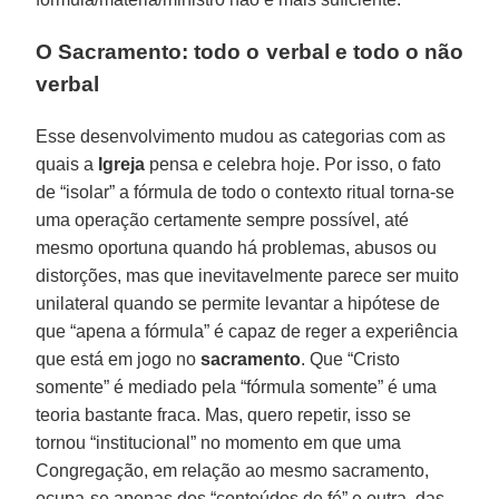
O Sacramento: todo o verbal e todo o não
verbal
Esse desenvolvimento mudou as categorias com as
quais a
Igreja
pensa e celebra hoje. Por isso, o fato
de “isolar” a fórmula de todo o contexto ritual torna-se
uma operação certamente sempre possível, até
mesmo oportuna quando há problemas, abusos ou
distorções, mas que inevitavelmente parece ser muito
unilateral quando se permite levantar a hipótese de
que “apena a fórmula” é capaz de reger a experiência
que está em jogo no
sacramento
. Que “Cristo
somente” é mediado pela “fórmula somente” é uma
teoria bastante fraca. Mas, quero repetir, isso se
tornou “institucional” no momento em que uma
Congregação, em relação ao mesmo sacramento,
ocupa-se apenas dos “conteúdos de fé” e outra, das