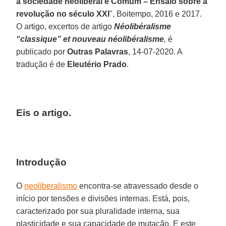
a sociedade neoliberal e Comum – Ensaio sobre a
revolução no século XXI
", Boitempo, 2016 e 2017.
O artigo, excertos de artigo
Néolibéralisme
“classique” et nouveau néolibéralisme
,
é
publicado por
Outras
Palavras
, 14-07-2020. A
tradução é de
Eleutério Prado
.
Eis o artigo.
Introdução
O
neoliberalismo
encontra-se atravessado desde o
início por tensões e divisões internas. Está, pois,
caracterizado por sua pluralidade interna, sua
plasticidade e sua capacidade de mutação. E este