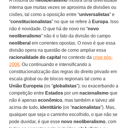
A história do
neoliberalismo
mostra uma diversidade
interna que muitas vezes se aproxima de divisões ou
cisões, tal como a oposição entre “
universalistas
” e
“
constitucionalistas
” no que se refere à
Europa
. Isso
não é novidade. O que há de novo no “
novo
neoliberalismo
” não é o fato da divisão do campo
neoliberal
em correntes opostas. O novo é que essa
divisão opera na questão de como ampliar essa
racionalidade do capital
no contexto da
crise pós-
2008
. Ou continuando e intensificando a
constitucionalização das regras do direito privado em
escala global ou de blocos regionais tal como a
União Europeia
(os “
globalistas
”); ou exacerbando a
competição entre
Estados
por um
nacionalismo
que
não é apenas
econômico
, mas também e talvez até
acima de tudo,
identitário
(os “
nacionalistas
”). Mas,
qualquer que seja o caminho escolhido, o que não se
pode duvidar, é que esse
novo neoliberalismo
, com