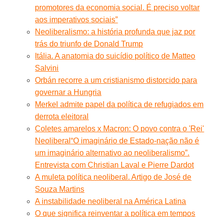
promotores da economia social. É preciso voltar
aos imperativos sociais”
Neoliberalismo: a história profunda que jaz por
trás do triunfo de Donald Trump
Itália. A anatomia do suicídio político de Matteo
Salvini
Orbán recorre a um cristianismo distorcido para
governar a Hungria
Merkel admite papel da política de refugiados em
derrota eleitoral
Coletes amarelos x Macron: O povo contra o 'Rei'
Neoliberal
“O imaginário de Estado-nação não é
um imaginário alternativo ao neoliberalismo”.
Entrevista com Christian Laval e Pierre Dardot
A muleta política neoliberal. Artigo de José de
Souza Martins
A instabilidade neoliberal na América Latina
O que significa reinventar a política em tempos