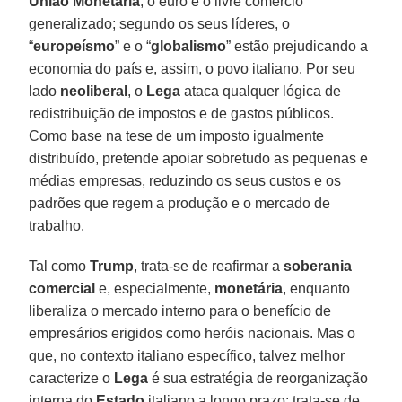
União
Monetária
, o euro e o livre comércio
generalizado; segundo os seus líderes, o
“
europeísmo
” e o “
globalismo
” estão prejudicando a
economia do país e, assim, o povo italiano. Por seu
lado
neoliberal
, o
Lega
ataca qualquer lógica de
redistribuição de impostos e de gastos públicos.
Como base na tese de um imposto igualmente
distribuído, pretende apoiar sobretudo as pequenas e
médias empresas, reduzindo os seus custos e os
padrões que regem a produção e o mercado de
trabalho.
Tal como
Trump
, trata-se de reafirmar a
soberania
comercial
e, especialmente,
monetária
, enquanto
liberaliza o mercado interno para o benefício de
empresários erigidos como heróis nacionais. Mas o
que, no contexto italiano específico, talvez melhor
caracterize o
Lega
é sua estratégia de reorganização
interna do
Estado
italiano a longo prazo: trata-se de