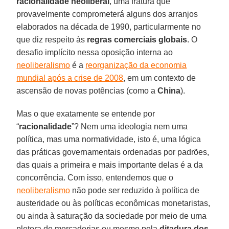
racionalidade
neoliberal
, uma fratura que
provavelmente comprometerá alguns dos arranjos
elaborados na década de 1990, particularmente no
que diz respeito às
regras comerciais globais
. O
desafio implícito nessa oposição interna ao
neoliberalismo
é a
reorganização da economia
mundial após a crise de 2008
, em um contexto de
ascensão de novas potências (como a
China
).
Mas o que exatamente se entende por
“
racionalidade
”? Nem uma ideologia nem uma
política, mas uma normatividade, isto é, uma lógica
das práticas governamentais ordenadas por padrões,
das quais a primeira e mais importante delas é a da
concorrência. Com isso, entendemos que o
neoliberalismo
não pode ser reduzido à política de
austeridade ou às políticas econômicas monetaristas,
ou ainda à saturação da sociedade por meio de uma
pletora de mercadorias ou mesmo pela
ditadura dos