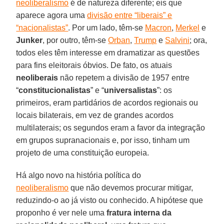
neoliberalismo
é de natureza diferente; eis que
aparece agora uma
divisão entre “liberais” e
“nacionalistas”
. Por um lado, têm-se
Macron
,
Merkel
e
Junker
, por outro, têm-se
Orban
,
Trump
e
Salvini
; ora,
todos eles têm interesse em dramatizar as questões
para fins eleitorais óbvios. De fato, os atuais
neoliberais
não repetem a divisão de 1957 entre
“
constitucionalistas
” e “
universalistas
”: os
primeiros, eram partidários de acordos regionais ou
locais bilaterais, em vez de grandes acordos
multilaterais; os segundos eram a favor da integração
em grupos supranacionais e, por isso, tinham um
projeto de uma constituição europeia.
Há algo novo na história política do
neoliberalismo
que não devemos procurar mitigar,
reduzindo-o ao já visto ou conhecido. A hipótese que
proponho é ver nele uma
fratura interna da