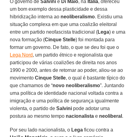
O governo de
Salvini
e
Di
Maio
, na
Itália
, ofereceu
um bom exemplo dessa plasticidade e dessa
hibridização interna ao
neoliberalismo
. Existiu uma
situação complexa em que uma coalizão eleitoral
entre um partido neofascista tradicional (
Lega
) e uma
nova formação (
Cinque Stelle
) foi montada para
formar um governo. De fato, o que se deu foi que o
Lega Nord
, um partido étnico e regionalista que
participou de várias coalizões de direita nos anos
1990 e 2000, antes de retornar ao poder, aliou-se ao
movimento
Cinque
Stelle
, o qual é bastante típico do
que chamamos de “
novo
neoliberalismo
”. Juntando
uma política de identidade nacional voltada contra a
imigração e uma política de segurança igualmente
violenta, o partido de
Salvini
pode adotar uma
postura ao mesmo tempo
nacionalista
e
neoliberal
.
Por seu lado nacionalista, o
Lega
ficou contra a