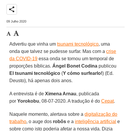
share
09 Julho 2020
Advertiu que vinha um
tsunami tecnológico
, uma
onda que talvez se pudesse surfar. Mas com a
crise
da COVID-19
essa onda se tornou um temporal de
proporções bíblicas.
Ángel Bonet
Codina
publicou
El tsunami tecnológico
(
Y cómo surfearlo!
) (Ed.
Deusto), há apenas dois anos.
A entrevista é de
Ximena Arnau
, publicada
por
Yorokobu
, 08-07-2020. A tradução é do
Cepat
.
Naquele momento, alertava sobre a
digitalização do
trabalho
, o auge dos
robôs
e a
inteligência artificial
e
sobre como isto poderia afetar a nossa vida. Dizia