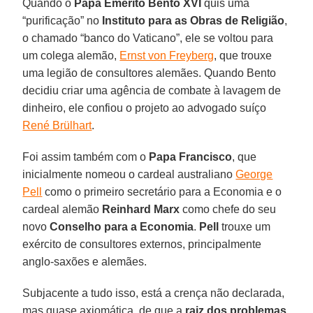
Quando o
Papa Emérito Bento XVI
quis uma
“purificação” no
Instituto para as Obras de Religião
,
o chamado “banco do Vaticano”, ele se voltou para
um colega alemão,
Ernst von Freyberg
, que trouxe
uma legião de consultores alemães. Quando Bento
decidiu criar uma agência de combate à lavagem de
dinheiro, ele confiou o projeto ao advogado suíço
René Brülhart
.
Foi assim também com o
Papa Francisco
, que
inicialmente nomeou o cardeal australiano
George
Pell
como o primeiro secretário para a Economia e o
cardeal alemão
Reinhard Marx
como chefe do seu
novo
Conselho para a Economia
.
Pell
trouxe um
exército de consultores externos, principalmente
anglo-saxões e alemães.
Subjacente a tudo isso, está a crença não declarada,
mas quase axiomática, de que a
raiz dos problemas