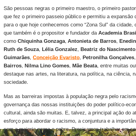
São pessoas negras o primeiro maestro, o primeiro pastor
que fez o primeiro passeio público e permitiu a expansão 
para o que hoje conhecemos como “Zona Sul” da cidade, o 
que também é o propositor e fundador da
Academia Brasil
como
Chiquinha
Gonzaga
,
Antonieta de Barros
,
Enedin
Ruth de Souza
,
Lélia Gonzalez
,
Beatriz do Nascimento
Guimarães
,
Conceição Evaristo
,
Petronilha Gonçalves
Bairros
,
Nilma Lino Gomes
,
Mãe
Beata
, entre muitas o
destaque nas artes, na literatura, na política, na ciência,
sociedade.
Mas as barreiras impostas à população negra pelo racismo
governança das nossas instituições do poder político-ec
cultural, ainda são muitas. E, talvez, a principal ação do a
esforço para abordar o racismo, a conjuntura e a importân
com a maioria negra e pobre. Precisamos trabalhar em co