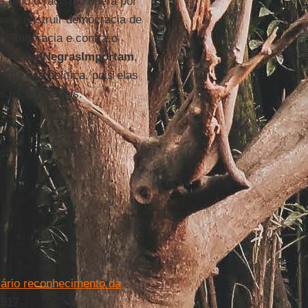
e como o racismo opera por
vel construir democracia de
a democracia e contra o
em
#VidasNegrasImportam
,
 na luta política, pois elas
 inconciliáveis.
sário reconhecimento da
 517