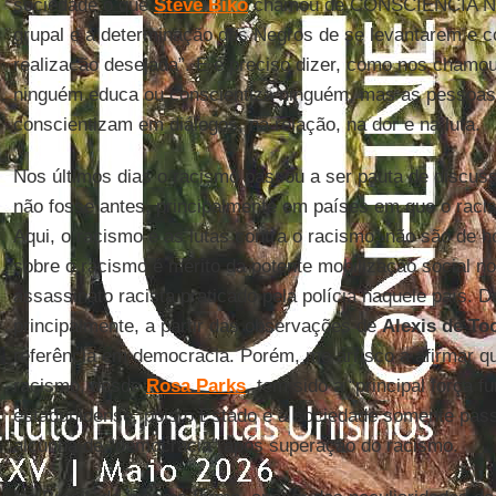
sociedade o que
Steve Biko
chamou de CONSCIÊNCIA NEG
grupal e a determinação dos Negros de se levantarem e c
realizacão desejada”. E é preciso dizer, como nos chamo
ninguém educa ou conscientiza ninguém, mas as pessoa
conscientizam em diálogos, na relação, na dor e na luta.
Nos últimos dias o racismo passou a ser pauta de discu
não fosse antes, principalmente em países em que o racis
Aqui, o racismo e as lutas contra o racismo, não são de h
sobre o racismo é mérito da potente mobilização social 
assassinato racista praticado pela polícia naquele país. 
principalmente, a partir das observações de
Alexis de To
referência em democracia. Porém, me arrisco a afirmar que
racismo, desde
Rosa Parks
, tem sido a “principal força 
estadunidense, pois o Estado e a sociedade somente pass
alcunha de “democracia” após superação do racismo.