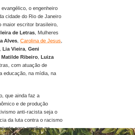
 evangélico, o engenheiro
da cidade do Rio de Janeiro
maior escritor brasileiro,
eira de Letras
, Mulheres
a Alves
,
Carolina de Jesus
,
,
Lia
Vieira
,
Geni
,
Matilde Ribeiro
,
Luiza
utras, com atuação de
 na educação, na mídia, na
, que ainda faz a
onômico e de produção
tivismo anti-racista seja o
cia da luta contra o racismo
njunto para ampliar na