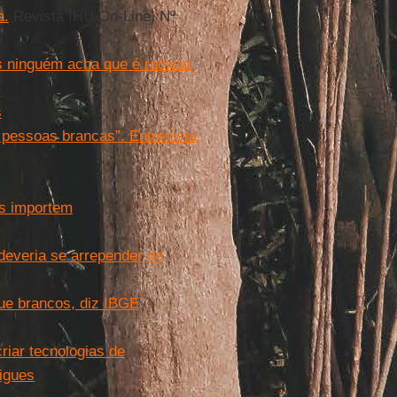
a.
Revista IHU On-Line, Nº
 ninguém acha que é racista,
s
r pessoas brancas”. Entrevista
as importem
deveria se arrepender do
ue brancos, diz IBGE
riar tecnologias de
rigues