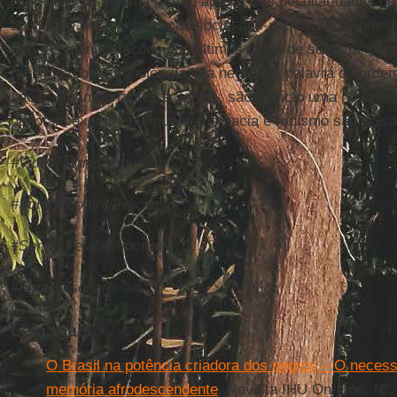
No Brasil, da mesma forma, apesar das peculiaridades d
aqui, sem uma mobilização social anti-racista não é possí
fato. As manifestações dos últimos finais de semana, pel
racismo, com símbolos da luta negra e a palavra de ord
são muito importantes e, talvez, são o início uma nova fase
denotam exatamente que democracia e racismo são coisas
#VidasNegrasImportam
#SomosContraoRacismo
#SomosPelaDemocracia
#ForaBolsonaro
Leia mais
O Brasil na potência criadora dos negros – O neces
memória afrodescendente
. Revista IHU On-Line, Nº.