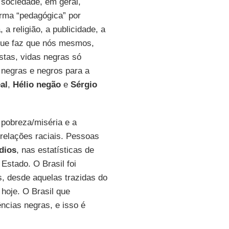
 sociedade, em geral,
forma “pedagógica” por
 a religião, a publicidade, a
 o que faz que nós mesmos,
tas, vidas negras só
 negras e negros para a
al
,
Hélio negão
e
Sérgio
 pobreza/miséria e a
 relações raciais. Pessoas
dios
, nas estatísticas de
 Estado. O Brasil foi
, desde aquelas trazidas do
 hoje. O Brasil que
ências negras, e isso é