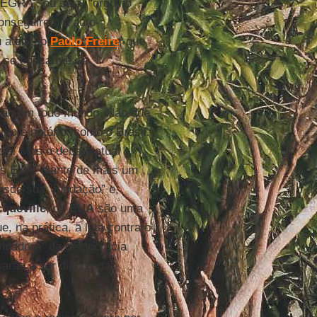
RA , ou seja, “orgulho
onseguirem a auto-
u atenção
Paulo Freire
, que
s se educam e se
ssão em todo mundo. Não que
mo é notório, como o Brasil.
oje. Mas o debate atual
nos EUA, diante de mais um
Desde sua “fundação” e,
cqueville
, os
EUA
são uma
, na prática, a luta contra o
fundadora” da democracia
arão a ser dignos da