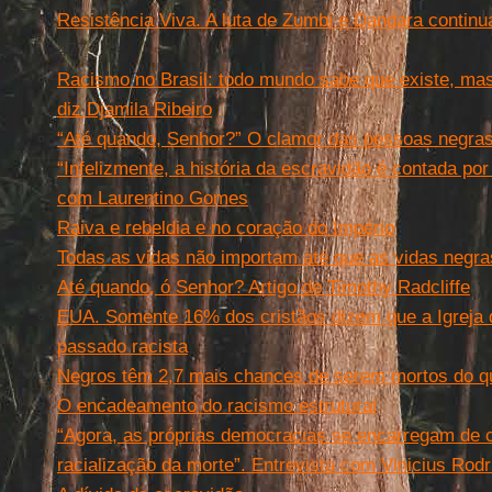
Resistência Viva. A luta de Zumbi e Dandara continu
477
Racismo no Brasil: todo mundo sabe que existe, mas
diz Djamila Ribeiro
“Até quando, Senhor?” O clamor das pessoas negra
“Infelizmente, a história da escravidão é contada po
com Laurentino Gomes
Raiva e rebeldia e no coração do Império
Todas as vidas não importam até que as vidas negr
Até quando, ó Senhor? Artigo de Timothy Radcliffe
EUA. Somente 16% dos cristãos dizem que a Igreja 
passado racista
Negros têm 2,7 mais chances de serem mortos do q
O encadeamento do racismo estrutural
“Agora, as próprias democracias se encarregam de c
racialização da morte”. Entrevista com Vinicius Rod