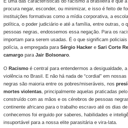
E uma das características do racismo à brasileira é que a
procura negar, esconder, ou minimizar, e isso é feito de 
instituições formativas como a mídia corporativa, a escola,
política, o poder judiciário e até a família, entre outras,
pessoas negras, endossemos essa negação. Para os racis
importam para serem usadas. É o que significam policiais
polícia, a empregada para
Sérgio
Hacker
e
Sari
Corte
Re
camargo
para
Jair Bolsonaro
.
O
Racismo
é central para entendermos a desigualdade, a
violência no Brasil. E não há nada de “cordial” em nossas
negras são maioria entre os pobres/miseráveis, nos
presí
mortes
violentas
, principalmente aquelas praticadas pelo
construído com as mãos e os cérebros de pessoas negras
continente africano para o trabalho escravo até os dias de
conhecemos foi erguido por saberes, habilidades e intelig
insuportável para a nossa elite parasitária e vira-lata.