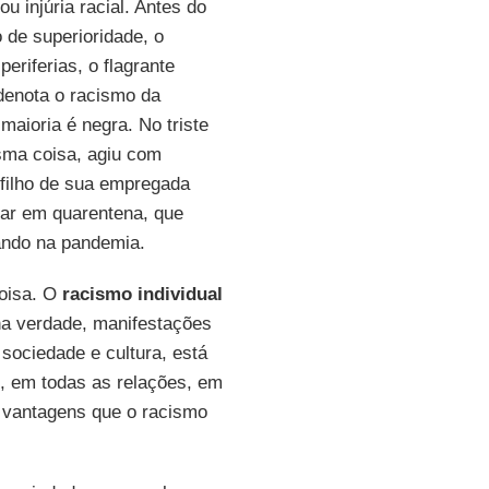
 injúria racial. Antes do
 de superioridade, o
eriferias, o flagrante
denota o racismo da
 maioria é negra. No triste
esma coisa, agiu com
 filho de sua empregada
car em quarentena, que
nando na pandemia.
oisa. O
racismo
individual
 na verdade, manifestações
sociedade e cultura, está
s, em todas as relações, em
 vantagens que o racismo