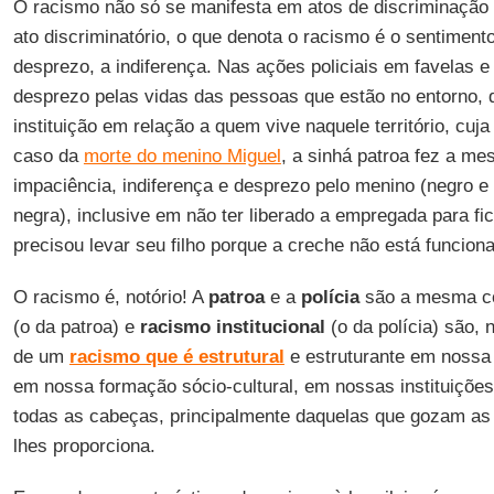
O racismo não só se manifesta em atos de discriminação ou
ato discriminatório, o que denota o racismo é o sentimento
desprezo, a indiferença. Nas ações policiais em favelas e p
desprezo pelas vidas das pessoas que estão no entorno, 
instituição em relação a quem vive naquele território, cuja
caso da
morte do menino Miguel
, a sinhá patroa fez a m
impaciência, indiferença e desprezo pelo menino (negro e
negra), inclusive em não ter liberado a empregada para fi
precisou levar seu filho porque a creche não está funcio
O racismo é, notório! A
patroa
e a
polícia
são a mesma c
(o da patroa) e
racismo
institucional
(o da polícia) são,
de um
racismo que é estrutural
e estruturante em nossa 
em nossa formação sócio-cultural, em nossas instituiçõe
todas as cabeças, principalmente daquelas que gozam as
lhes proporciona.