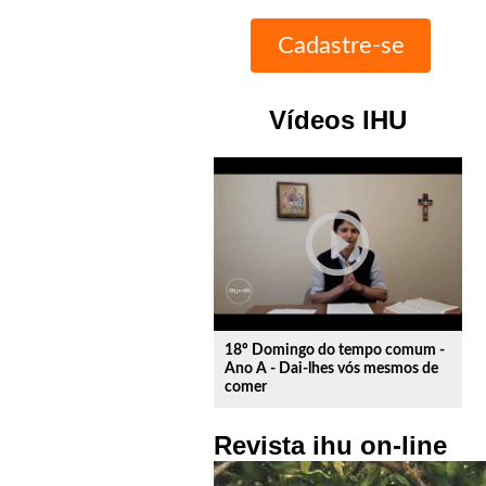
Vídeos IHU
play_circle_outline
18º Domingo do tempo comum -
Ano A - Dai-lhes vós mesmos de
comer
Revista ihu on-line