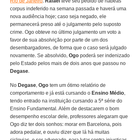
Rio de Janeiro
.
Rafael
teve seu pedido de habeas
corpus indeferido na semana passada e haverá uma
nova audiência hoje; caso seja negado, ele
permanecerá preso até o julgamento pelo suposto
crime. Ogo obteve no último julgamento um voto a
favor de sua absolvição por parte de um dos
desembargadores, de forma que o caso será julgado
novamente. Se absolvido,
Ogo
poderá ser indenizado
pelo Estado pelos mais de dois anos que passou no
Degase
.
No
Degase
,
Ogo
tem um ótimo relatório de
comportamento e já está cursando o
Ensino
Médio
,
tendo entrado na instituição cursando a 5ª série do
Ensino Fundamental. Além de destacarem o bom
desempenho escolar dele, professores alegaram que
Ogo diz ter dois sonhos: morar em Barcelona, pois
adora pedalar, e ouviu dizer que lá há muitas
ciclovias, e ser advogado, para lutar contra injustiças.