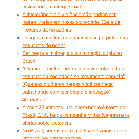
institucional e interpessoal
A intolerância e a violência não podem ser
naturalizadas em nossa sociedade. Carta de
Reitores da Amazônia
Pesquisa mostra como racismo se perpetua nas
estruturas do poder
Ser negra e mulher, a discriminação dupla no
Brasil
“Quando a mulher negra se movimenta, toda a
estrutura da sociedade se movimenta com ela”
“Quantas mulheres negras você conhece
trabalhando com tecnologia e inovação?”:
#PretaLab!
A cada 23 minutos, um jovem negro é morto no
Brasil; ONU lança campanha Vidas Negras para
alertar sobre violência
No Brasil, negros morrem 2,6 vezes mais que os
brancos por armas de fogo