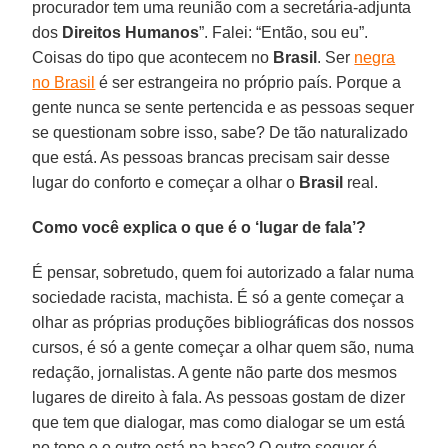
procurador tem uma reunião com a secretária-adjunta
dos
Direitos Humanos
”. Falei: “Então, sou eu”.
Coisas do tipo que acontecem no
Brasil
. Ser
negra
no Brasil
é ser estrangeira no próprio país. Porque a
gente nunca se sente pertencida e as pessoas sequer
se questionam sobre isso, sabe? De tão naturalizado
que está. As pessoas brancas precisam sair desse
lugar do conforto e começar a olhar o
Brasil
real.
Como você explica o que é o ‘lugar de fala’?
É pensar, sobretudo, quem foi autorizado a falar numa
sociedade racista, machista. É só a gente começar a
olhar as próprias produções bibliográficas dos nossos
cursos, é só a gente começar a olhar quem são, numa
redação, jornalistas. A gente não parte dos mesmos
lugares de direito à fala. As pessoas gostam de dizer
que tem que dialogar, mas como dialogar se um está
no topo e o outro está na base? O outro sequer é