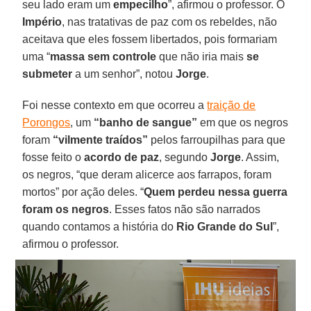
seu lado eram um
empecilho
”, afirmou o professor. O
Império
, nas tratativas de paz com os rebeldes, não
aceitava que eles fossem libertados, pois formariam
uma “
massa sem controle
que não iria mais
se
submeter
a um senhor”, notou
Jorge
.
Foi nesse contexto em que ocorreu a
traição de
Porongos
, um
“banho de sangue”
em que os negros
foram
“vilmente traídos”
pelos farroupilhas para que
fosse feito o
acordo de paz
, segundo
Jorge
. Assim,
os negros, “que deram alicerce aos farrapos, foram
mortos” por ação deles. “
Quem perdeu nessa guerra
foram os negros
. Esses fatos não são narrados
quando contamos a história do
Rio Grande do Sul
”,
afirmou o professor.