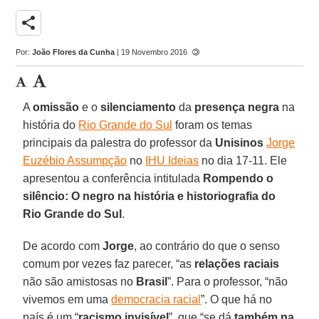
share
Por:
João Flores da Cunha
| 19 Novembro 2016
A
omissão
e o
silenciamento
da
presença negra
na
história do
Rio Grande do Sul
foram os temas
principais da palestra do professor da
Unisinos
Jorge
Euzébio Assumpção
no
IHU Ideias
no dia 17-11. Ele
apresentou a conferência intitulada
Rompendo o
silêncio: O negro na história e historiografia do
Rio Grande do Sul
.
De acordo com
Jorge
, ao contrário do que o senso
comum por vezes faz parecer, “as
relações raciais
não são amistosas no
Brasil
”. Para o professor, “não
vivemos em uma
democracia racial
”. O que há no
país é um “
racismo invisível
”, que “se dá
também na