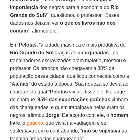
importância
dos negros para a economia do
Rio
Grande do Sul
?”, questionou o professor. “Esses
dados nos deixam ver
o que os livros não nos
contam
”, afirmou ele.
Em
Pelotas
, “a cidade mais rica e mais produtiva do
Rio Grande do Sul
graças às
charqueadas
”, os
trabalhadores escravizados eram maioria, mostrou o
professor. Os brancos não chegavam a 30% da
população dessa cidade, que ficou conhecida como a
“
Atenas
” do estado à época. Sua riqueza se devia ao
charque, do qual “
Pelotas
vivia”, disse ele. No auge
do charque,
85% das exportações gaúchas
vinham
das charqueadas, e quem trabalhava nelas eram os
negros, afirmou
Jorge
. De acordo com ele, o
homem
livre
, o
gaúcho
, que vivia na vadiagem e se
sustentava com o contrabando, “
não se sujeitava
ao
trabalho árduo das charqueadas”.