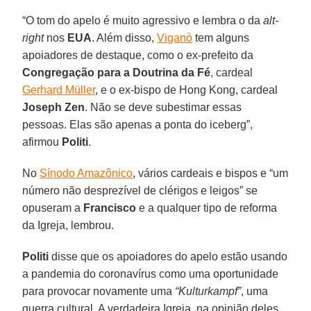
“O tom do apelo é muito agressivo e lembra o da
alt-
right
nos
EUA
. Além disso,
Viganò
tem alguns
apoiadores de destaque, como o ex-prefeito da
Congregação para a Doutrina da Fé
, cardeal
Gerhard Müller
, e o ex-bispo de Hong Kong, cardeal
Joseph Zen
. Não se deve subestimar essas
pessoas. Elas são apenas a ponta do iceberg”,
afirmou
Politi
.
No
Sínodo Amazônico
, vários cardeais e bispos e “um
número não desprezível de clérigos e leigos” se
opuseram a
Francisco
e a qualquer tipo de reforma
da Igreja, lembrou.
Politi
disse que os apoiadores do apelo estão usando
a pandemia do coronavírus como uma oportunidade
para provocar novamente uma
“Kulturkampf”
, uma
guerra cultural. A verdadeira Igreja, na opinião deles,