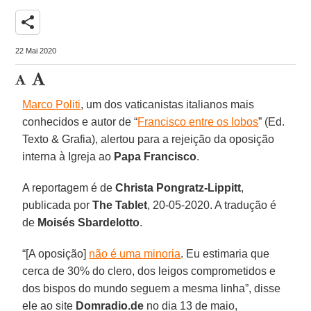
share
22 Mai 2020
Marco Politi
, um dos vaticanistas italianos mais
conhecidos e autor de “
Francisco entre os lobos
” (Ed.
Texto & Grafia), alertou para a rejeição da oposição
interna à Igreja ao
Papa Francisco
.
A reportagem é de
Christa Pongratz-Lippitt
,
publicada por
The Tablet
, 20-05-2020. A tradução é
de
Moisés Sbardelotto
.
“[A oposição]
não é uma minoria
. Eu estimaria que
cerca de 30% do clero, dos leigos comprometidos e
dos bispos do mundo seguem a mesma linha”, disse
ele ao site
Domradio.de
no dia 13 de maio,