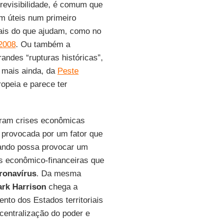
evisibilidade, é comum que
m úteis num primeiro
ais do que ajudam, como no
2008
. Ou também a
ndes “rupturas históricas”,
u mais ainda, da
Peste
opeia e parece ter
ram crises econômicas
o provocada por um fator que
uando possa provocar um
es econômico-financeiras que
ronavírus
. Da mesma
rk Harrison
chega a
nto dos Estados territoriais
centralização do poder e