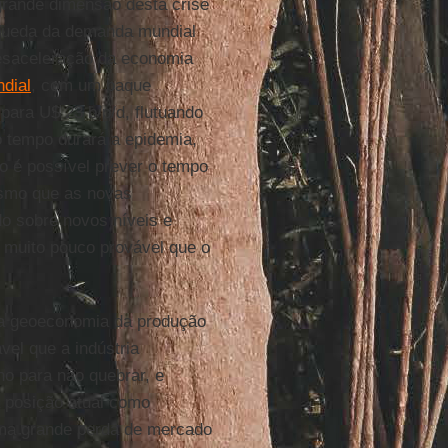
 grande dimensão desta crise
 queda da demanda mundial
esaceleração da economia
dial
, com um baque
 para U$ 23 b/p/d, flutuando
o tempo durará a epidemia,
 é possível prever o tempo
smo que as novas
 sobre novos níveis e
é muito pouco provável que o
 a geoeconomia da produção
vel que a indústria
no para não quebrar, e
posição atual como
uma grande perda de mercado