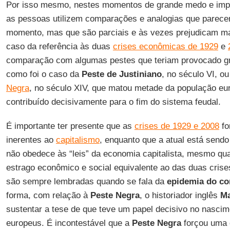
Por isso mesmo, nestes momentos de grande medo e impr
as pessoas utilizem comparações e analogias que parece
momento, mas que são parciais e às vezes prejudicam m
caso da referência às duas
crises econômicas de 1929
e
comparação com algumas pestes que teriam provocado gra
como foi o caso da
Peste de Justiniano
, no século VI, o
Negra
, no século XIV, que matou metade da população eur
contribuído decisivamente para o fim do sistema feudal.
É importante ter presente que as
crises de 1929 e 2008
fo
inerentes ao
capitalismo
, enquanto que a atual está send
não obedece às “leis” da economia capitalista, mesmo q
estrago econômico e social equivalente ao das duas cris
são sempre lembradas quando se fala da
epidemia do co
forma, com relação à
Peste Negra
, o historiador inglês
Ma
sustentar a tese de que teve um papel decisivo no nascime
europeus. É incontestável que a
Peste
Negra
forçou uma 