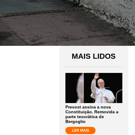
MAIS LIDOS
Prevost assina a nova
Constituição. Removida a
parte teocrática de
Bergoglio
LER MAIS