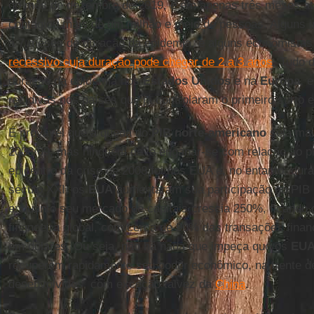
do mês de dezembro de 2019, e em apenas três meses ati
contagiou mais de um milhão e meio de pessoas. Alguns i
a 7 meses de duração da epidemia, e alguns economista
recessivo cuja duração pode chegar de 2 a 3 anos
. Tudo 
duração da epidemia nos
Estados
Unidos
e na
Europa
, 
recidivas nos países que já controlaram o primeiro surto 
É provável que a queda do
PIB norte-americano
seja mai
2008/09, mas ninguém deve enganar-se com relação ao pr
epicentro da crise de 2008 foi nos EUA e, no entanto, du
século XXI, os
EUA
aumentaram sua participação no PIB 
enquanto seu mercado de capitais crescia 250%, ficando
financeira global, com cerca de 90% das transações financ
em dólares. Ou seja, não há nada que impeça que os
EU
recuperem rapidamente seu poder econômico, na frente d
desenvolvidos, com exceção talvez da
China
.