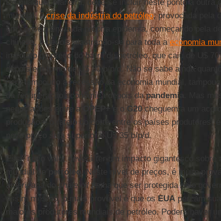
De qualquer maneira, deve-se incluir neste ponto a outra
mundial, a
crise da indústria do petróleo
, provocada pela
em consequência da própria epidemia, começando pela d
chinesa, e depois alastrando-se para toda a
economia mun
imediato do preço do barril de petróleo, que caiu de U$ 70
depois em torno de U$ 30 b/p/d. Não se sabe ainda quant
nem tampouco a recessão da economia mundial, tampouco
da recuperação econômica depois da
pandemia
. Mas me
negociações entre a
OPEP+
e o
G20
cheguem a um acordo
produção e o rateio do corte entre os países produtores, 
novo preço seja superior a U$ 35 b/p/d.
Esse novo valor deverá ter um impacto gigantesco sobre
mundial de
petróleo
. Neste nível de preços, é muito prová
americana do
shale oil
tenha que ser protegida pelo gover
assim mesmo, o mais provável é que os
EUA
percam sua 
maiores produtores mundiais de petróleo. Poderá haver 