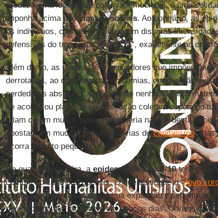
produzir uma identidade coletiva, emocional, e uma solida
imponha acima das
classes
sociais
. Ao contrário, as ep
os indivíduos, classes e países com distintas intensidad
defensivas do tipo “cada um por si”, exatamente ao contrá
Além disso, as guerras têm vencedores que impõem sua 
derrotados, ao contrário das epidemias, em que não exist
perdedores absolutos, e não existe nenhuma força materia
de acordo ou plano de reconstrução coletiva depois do tu
falam de um mundo novo que poderia nascer desta experiê
apostam em mudanças humanitárias do
capitalismo
, mas 
ocorra é muito pequena.
De qualquer maneira, a
epidemia de
Covid-19
terá um im
como é no caso das guerras. O que distingue o “
novo cor
letalidade, é a velocidade da sua expansão e seu impacto
desemprego que explodem em poucos dias. O vírus foi ide