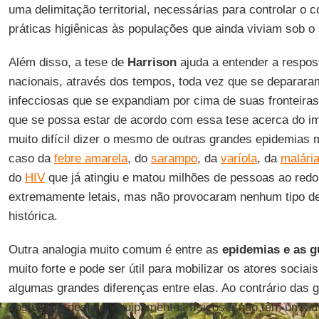
uma delimitação territorial, necessárias para controlar o 
práticas higiênicas às populações que ainda viviam sob o 
Além disso, a tese de
Harrison
ajuda a entender a respos
nacionais, através dos tempos, toda vez que se deparar
infecciosas que se expandiam por cima de suas fronteiras
que se possa estar de acordo com essa tese acerca do i
muito difícil dizer o mesmo de outras grandes epidemias 
caso da
febre amarela
, do
sarampo
, da
varíola
, da
malári
do
HIV
que já atingiu e matou milhões de pessoas ao red
extremamente letais, mas não provocaram nenhum tipo de 
histórica.
Outra analogia muito comum é entre as
epidemias e as g
muito forte e pode ser útil para mobilizar os atores socia
algumas grandes diferenças entre elas. Ao contrário das 
costumam destruir equipamentos físicos e não têm um adv