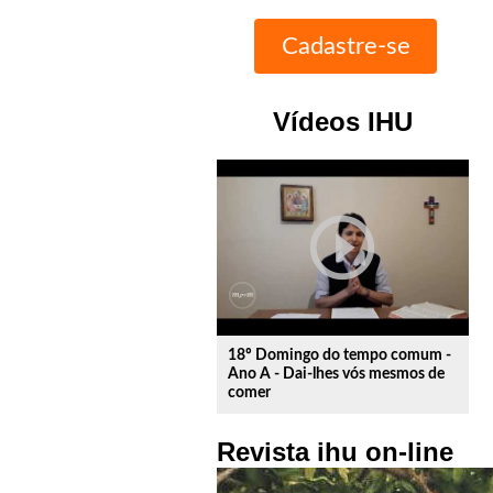
Vídeos IHU
play_circle_outline
18º Domingo do tempo comum -
Ano A - Dai-lhes vós mesmos de
comer
Revista ihu on-line