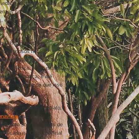
riedade nacional que se
idemias contagiosas infectam
es, e provocam reações
rio das guerras.
“paz hegemônica” aos
em vitoriosos nem
l que induza qualquer tipo
fão epidêmico. Hoje, muitos
ncia traumática, e até
a possibilidade de que isso
pacto econômico imediato,
onavírus
” não é sua
 imediato sobre as taxas de
ntificado na
China
no final