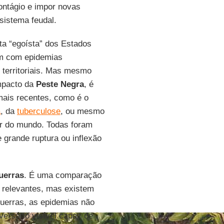
contágio e impor novas
sistema feudal.
ta “egoísta” dos Estados
am com epidemias
 territoriais. Mas mesmo
mpacto da
Peste Negra
, é
mais recentes, como é o
a
, da
tuberculose
, ou mesmo
or do mundo. Todas foram
grande ruptura ou inflexão
uerras
. É uma comparação
is relevantes, mas existem
guerras, as epidemias não
ersário visível capaz de