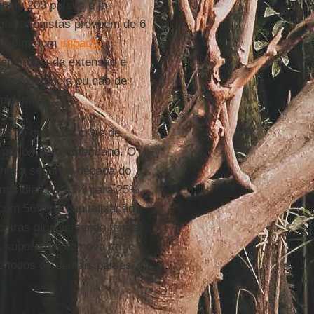
ngiu 200 países e já
nfectologistas preveem de 6
s falam num
impacto
dependerá da extensão e
e da existência ou não de
epidêmico.
or do que a da crise de
óprio futuro americano. O
rante a segunda década do
mundial, de 23% para 25%,
 com 56% da capitalização
eiras globais sendo feitas
A
superem esta nova crise e
e todos os demais países