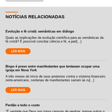
NOTÍCIAS RELACIONADAS
Evolução e fé cristã: semânticas em diálogo
Quais as implicações da evolução científica para as semânticas da
fé cristã? É possível conciliar ciência e fé, a part[...]
LER MAIS
Bispo é preso entre manifestantes que tentavam ocupar uma
igreja em Nova York
A três meses do início de seus protestos contra o sistema financeiro
norte-americano, centenas de manifestantes saíram às ru[...]
LER MAIS
Perdão a todo o custo
"É verdade que Deus nos torna capazes de perdoar, porque outros o