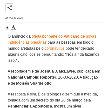
share
27 Março 2020
O anúncio da
oferta por parte do
Vaticano
de novas
indulgências plenárias
para as pessoas em todo o
mundo afetadas pelo
coronavírus
pode ter deixado
alguns católicos se perguntando: “Nós ainda fazemos
isso?”.
A reportagem é de
Joshua J. McElwee
, publicada em
National Catholic Reporter
, 26-03-2020. A tradução
é de
Moisés Sbardelotto
.
A resposta é sim. E os teólogos dizem que a medida,
tomada com um decreto do dia 20 de março pela
Penitenciaria Apostólica
, mostra um nível