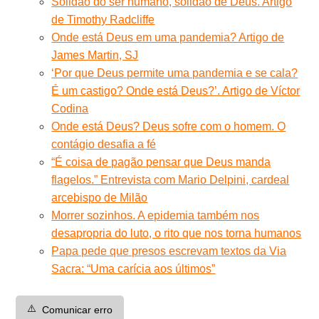
Solidão do ser humano, solidão de Deus. Artigo
de Timothy Radcliffe
Onde está Deus em uma pandemia? Artigo de
James Martin, SJ
‘Por que Deus permite uma pandemia e se cala?
É um castigo? Onde está Deus?’. Artigo de Víctor
Codina
Onde está Deus? Deus sofre com o homem. O
contágio desafia a fé
“É coisa de pagão pensar que Deus manda
flagelos.” Entrevista com Mario Delpini, cardeal
arcebispo de Milão
Morrer sozinhos. A epidemia também nos
desapropria do luto, o rito que nos torna humanos
Papa pede que presos escrevam textos da Via
Sacra: “Uma carícia aos últimos”
⚠️
Comunicar erro