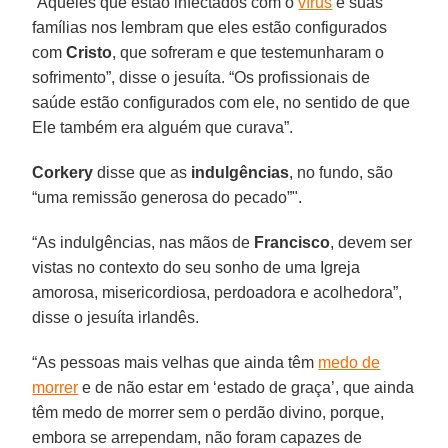
“Aqueles que estão infectados com o
vírus
e suas
famílias nos lembram que eles estão configurados
com
Cristo
, que sofreram e que testemunharam o
sofrimento”, disse o jesuíta. “Os profissionais de
saúde estão configurados com ele, no sentido de que
Ele também era alguém que curava”.
Corkery
disse que as
indulgências
, no fundo, são
“uma remissão generosa do pecado”".
“As indulgências, nas mãos de
Francisco
, devem ser
vistas no contexto do seu sonho de uma Igreja
amorosa, misericordiosa, perdoadora e acolhedora”,
disse o jesuíta irlandês.
“As pessoas mais velhas que ainda têm
medo de
morrer
e de não estar em ‘estado de graça’, que ainda
têm medo de morrer sem o perdão divino, porque,
embora se arrependam, não foram capazes de