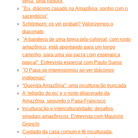
seria ''uma ruptura''
"Eu, diácono casado na Amazônia, sonho com o
sacerdócio"
Schönborn: os viri probati? Valorizemos o
diaconato
"A bandeira de uma Igreja pós-colonial, com rosto
amazônico, está apontando para um longo
caminho, para uma via-sacra com esperança
pascal”. Entrevista especial com Paulo Suess
"O Papa se impressionou ao ver diáconos
indígenas"
“Querida Amazônia”: uma inculturação truncada
A ‘religião do eu’ e o rosto dilacerado da
Amazônia, segundo o Papa Francisco
Inculturação e interculturalidade: desafios
sinodais amazônicos. Entrevista com Maurizio
Gronchi
Cuidado da casa comum e fé inculturada,