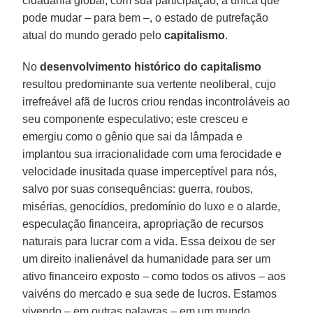
cidadania global, com sua participação, a única que
pode mudar – para bem –, o estado de putrefação
atual do mundo gerado pelo
capitalismo
.
No
desenvolvimento histórico do capitalismo
resultou predominante sua vertente neoliberal, cujo
irrefreável afã de lucros criou rendas incontroláveis ao
seu componente especulativo; este cresceu e
emergiu como o gênio que sai da lâmpada e
implantou sua irracionalidade com uma ferocidade e
velocidade inusitada quase imperceptível para nós,
salvo por suas consequências: guerra, roubos,
misérias, genocídios, predomínio do luxo e o alarde,
especulação financeira, apropriação de recursos
naturais para lucrar com a vida. Essa deixou de ser
um direito inalienável da humanidade para ser um
ativo financeiro exposto – como todos os ativos – aos
vaivéns do mercado e sua sede de lucros. Estamos
vivendo – em outras palavras – em um mundo