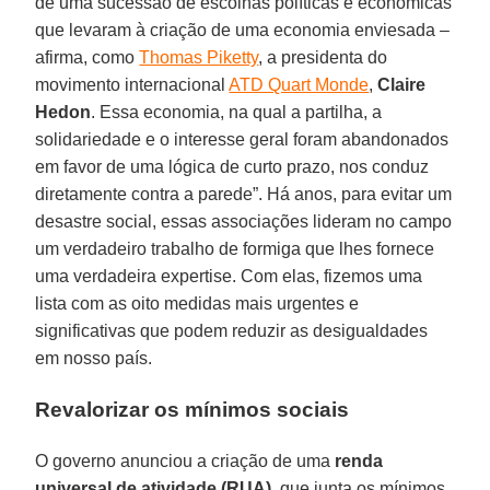
de uma sucessão de escolhas políticas e econômicas
que levaram à criação de uma economia enviesada –
afirma, como
Thomas Piketty
, a presidenta do
movimento internacional
ATD Quart Monde
,
Claire
Hedon
. Essa economia, na qual a partilha, a
solidariedade e o interesse geral foram abandonados
em favor de uma lógica de curto prazo, nos conduz
diretamente contra a parede”. Há anos, para evitar um
desastre social, essas associações lideram no campo
um verdadeiro trabalho de formiga que lhes fornece
uma verdadeira expertise. Com elas, fizemos uma
lista com as oito medidas mais urgentes e
significativas que podem reduzir as desigualdades
em nosso país.
Revalorizar os mínimos sociais
O governo anunciou a criação de uma
renda
universal de atividade (RUA)
, que junta os mínimos