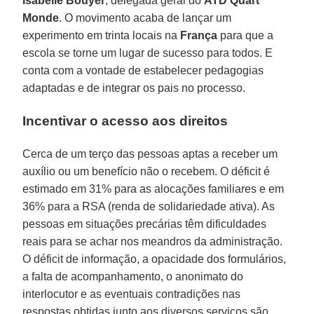
Isabelle Bouyer
, delegada geral do
ATD Quart
Monde
. O movimento acaba de lançar um
experimento em trinta locais na
França
para que a
escola se torne um lugar de sucesso para todos. E
conta com a vontade de estabelecer pedagogias
adaptadas e de integrar os pais no processo.
Incentivar o acesso aos direitos
Cerca de um terço das pessoas aptas a receber um
auxílio ou um benefício não o recebem. O déficit é
estimado em 31% para as alocações familiares e em
36% para a RSA (renda de solidariedade ativa). As
pessoas em situações precárias têm dificuldades
reais para se achar nos meandros da administração.
O déficit de informação, a opacidade dos formulários,
a falta de acompanhamento, o anonimato do
interlocutor e as eventuais contradições nas
respostas obtidas junto aos diversos serviços são