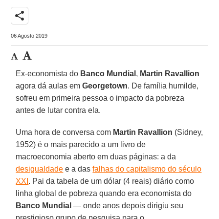
share
06 Agosto 2019
Ex-economista do
Banco
Mundial
,
Martin Ravallion
agora dá aulas em
Georgetown
. De família humilde,
sofreu em primeira pessoa o impacto da pobreza
antes de lutar contra ela.
Uma hora de conversa com
Martin
Ravallion
(Sidney,
1952) é o mais parecido a um livro de
macroeconomia aberto em duas páginas: a da
desigualdade
e a das
falhas do capitalismo do século
XXI
. Pai da tabela de um dólar (4 reais) diário como
linha global de pobreza quando era economista do
Banco Mundial
— onde anos depois dirigiu seu
prestigioso grupo de pesquisa para o