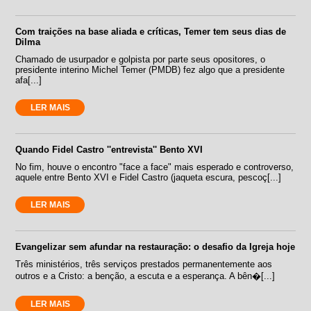
Com traições na base aliada e críticas, Temer tem seus dias de
Dilma
Chamado de usurpador e golpista por parte seus opositores, o
presidente interino Michel Temer (PMDB) fez algo que a presidente
afa[...]
LER MAIS
Quando Fidel Castro ''entrevista'' Bento XVI
No fim, houve o encontro "face a face" mais esperado e controverso,
aquele entre Bento XVI e Fidel Castro (jaqueta escura, pescoç[...]
LER MAIS
Evangelizar sem afundar na restauração: o desafio da Igreja hoje
Três ministérios, três serviços prestados permanentemente aos
outros e a Cristo: a benção, a escuta e a esperança. A bên�[...]
LER MAIS