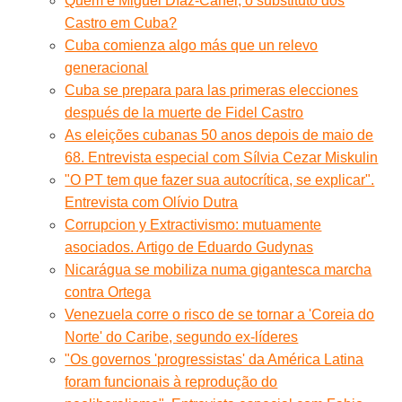
Quem é Miguel Díaz-Canel, o substituto dos
Castro em Cuba?
Cuba comienza algo más que un relevo
generacional
Cuba se prepara para las primeras elecciones
después de la muerte de Fidel Castro
As eleições cubanas 50 anos depois de maio de
68. Entrevista especial com Sílvia Cezar Miskulin
"O PT tem que fazer sua autocrítica, se explicar".
Entrevista com Olívio Dutra
Corrupcion y Extractivismo: mutuamente
asociados. Artigo de Eduardo Gudynas
Nicarágua se mobiliza numa gigantesca marcha
contra Ortega
Venezuela corre o risco de se tornar a 'Coreia do
Norte' do Caribe, segundo ex-líderes
"Os governos 'progressistas' da América Latina
foram funcionais à reprodução do