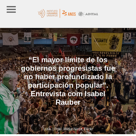
“El mayor límite de los
gobiernos progresistas fue
no haber profundizado la
participación popular”.
Entrevista com Isabel
Rauber
Lula. | Foto: Mídia Ninja, Flickr