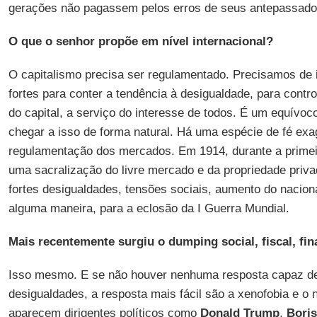
gerações não pagassem pelos erros de seus antepassado
O que o senhor propõe em nível internacional?
O capitalismo precisa ser regulamentado. Precisamos de 
fortes para conter a tendência à desigualdade, para contr
do capital, a serviço do interesse de todos. É um equívoc
chegar a isso de forma natural. Há uma espécie de fé exa
regulamentação dos mercados. Em 1914, durante a primeir
uma sacralização do livre mercado e da propriedade priv
fortes desigualdades, tensões sociais, aumento do naciona
alguma maneira, para a eclosão da I Guerra Mundial.
Mais recentemente surgiu o dumping social, fiscal, fina
Isso mesmo. E se não houver nenhuma resposta capaz de
desigualdades, a resposta mais fácil são a xenofobia e o
aparecem dirigentes políticos como
Donald Trump
,
Bori