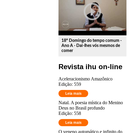
play_circle_outline
18º Domingo do tempo comum -
Ano A - Dai-lhes vós mesmos de
comer
Revista ihu on-line
Aceleracionismo Amazônico
Edição: 559
Leia mais
Natal. A poesia mística do Menino
Deus no Brasil profundo
Edição: 558
Leia mais
O veneno automático e infinito do