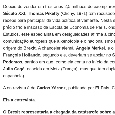
Depois de vender em três anos 2,5 milhões de exemplares
Século XXI
,
Thomas Piketty
(Clichy, 1971) tem recusado
recebe para participar da vida política ativamente. Nesta e
prédio frio e insosso da Escola de Economia de Paris, ond
Estudos, este especialista em desigualdades afirma a cinc
comunicação europeus que a xenofobia e o nacionalismo 
origem do
Brexit
. A chanceler alemã,
Angela Merkel
, e o
François Hollande
, segundo ele, deveriam se apoiar no
S
Podemos
, partido em que, como ela conta no início da c
Julia Cagé
, nascida em Metz (França), mas que tem dupla
espanhola).
A entrevista é de
Carlos Yárnoz
, publicada por
El País
, 
Eis a entrevista.
O Brexit representaria a chegada da catástrofe sobre 