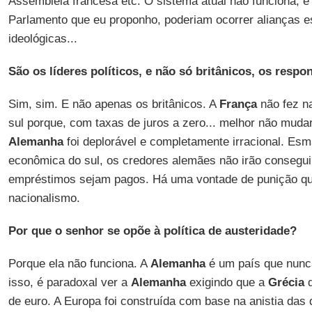
Assembleia francesa etc. O sistema atual não funciona, e 
Parlamento que eu proponho, poderiam ocorrer alianças es
ideológicas...
São os líderes políticos, e não só britânicos, os respo
Sim, sim. E não apenas os britânicos. A
França
não fez n
sul porque, com taxas de juros a zero... melhor não mudar
Alemanha
foi deplorável e completamente irracional. Esm
econômica do sul, os credores alemães não irão consegui
empréstimos sejam pagos. Há uma vontade de punição qu
nacionalismo.
Por que o senhor se opõe à política de austeridade?
Porque ela não funciona. A
Alemanha
é um país que nunca
isso, é paradoxal ver a
Alemanha
exigindo que a
Grécia
d
de euro. A Europa foi construída com base na anistia das 