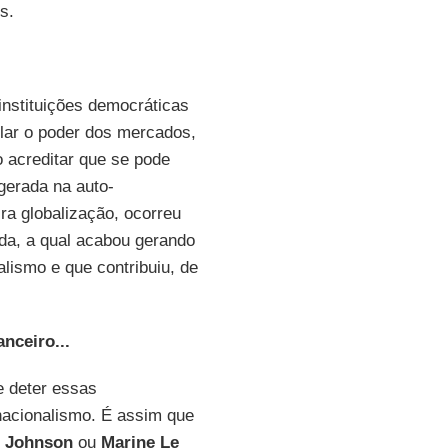
s.
instituições democráticas
olar o poder dos mercados,
o acreditar que se pode
gerada na auto-
a globalização, ocorreu
ada, a qual acabou gerando
lismo e que contribuiu, de
nceiro...
 deter essas
 nacionalismo. É assim que
s Johnson
ou
Marine Le