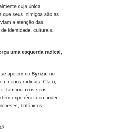
ialmente cuja única
s que seus inimigos são as
sviam a atenção das
de identidade, culturais,
rça uma esquerda radical,
e se apoiem no
Syriza
, no
ou menos radicais. Claro,
to; tampouco os seus
 têm experiência no poder.
oneses, britânicos,
a?