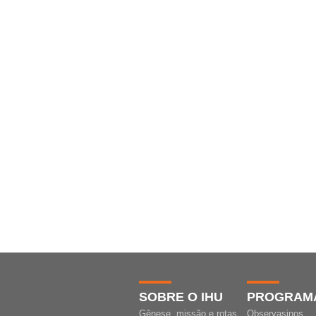
SOBRE O IHU
PROGRAM
Gênese, missão e rotas
Observasinos