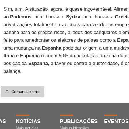
Sim, sim. A situação, agora, é quase ingovernável. Alime
ao
Podemos
, humilhou-se o
Syriza
, humilhou-se a
Gréci
privatizações totalmente irracionais para vender as empre
banana para os gregos ricos, aliados dos banqueiros alem
feito para amedrontar os eleitores de países como a
Espa
uma mudança na
Espanha
pode dar origem a uma mudanç
Itália
e
Espanha
reúnem 50% da população da zona do e
posição da
Espanha
, a favor ou contra a austeridade, é c
balança.
⚠️
Comunicar erro
AS
NOTÍCIAS
PUBLICAÇÕES
EVENTOS
Mais notícias
Mais publicações