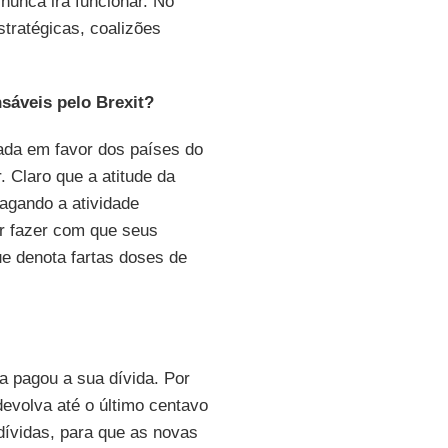
nunca irá funcionar. No
tratégicas, coalizões
nsáveis pelo Brexit?
ada em favor dos países do
. Claro que a atitude da
agando a atividade
r fazer com que seus
e denota fartas doses de
 pagou a sua dívida. Por
evolva até o último centavo
dívidas, para que as novas