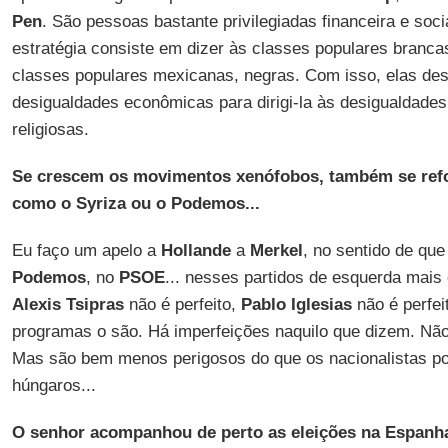
Pen
. São pessoas bastante privilegiadas financeira e soc
estratégia consiste em dizer às classes populares branca
classes populares mexicanas, negras. Com isso, elas de
desigualdades econômicas para dirigi-la às desigualdades 
religiosas.
Se crescem os movimentos xenófobos, também se refo
como o Syriza ou o Podemos...
Eu faço um apelo a
Hollande
a
Merkel
, no sentido de qu
Podemos
, no
PSOE
... nesses partidos de esquerda mais 
Alexis Tsipras
não é perfeito,
Pablo Iglesias
não é perfei
programas o são. Há imperfeições naquilo que dizem. Não
Mas são bem menos perigosos do que os nacionalistas pol
húngaros...
O senhor acompanhou de perto as eleições na Espanh