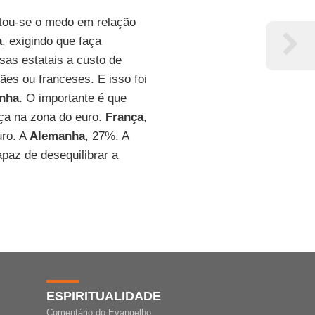
ntou-se o medo em relação
a
, exigindo que faça
sas estatais a custo de
ães ou franceses. E isso foi
nha
. O importante é que
a na zona do euro.
França
,
uro. A
Alemanha
, 27%. A
apaz de desequilibrar a
ESPIRITUALIDADE
Comentário do Evangelho